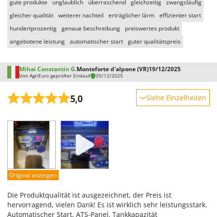
gute produkte
unglaublich
überraschend
gleichzeitig
zwangsläufig
gleicher qualität
weiterer nachteil
erträglicher lärm
effizienter start
hundertprozentig
genaue beschreibung
preiswertes produkt
angebotene leistung
automatischer start
guter qualitätspreis
Mihai Constantin G.
Monteforte d'alpone (VR)
19/12/2025
Von AgriEuro geprüfter Einkauf
05/12/2025
5,0
Siehe Einzelheiten
Robustheit
Leistung
Benutzerfreundlichkeit
Qualität / Preis
Schwierigkeitsgrad Zusammenbau
Original anzeigen
Verpackung
Die Produktqualität ist ausgezeichnet, der Preis ist
hervorragend, vielen Dank! Es ist wirklich sehr leistungsstark.
Automatischer Start, ATS-Panel, Tankkapazität