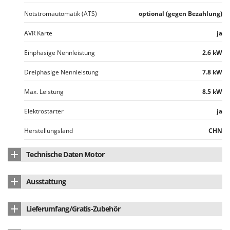
Notstromautomatik (ATS)
optional (gegen Bezahlung)
AVR Karte
ja
Einphasige Nennleistung
2.6 kW
Dreiphasige Nennleistung
7.8 kW
Max. Leistung
8.5 kW
Elektrostarter
ja
Herstellungsland
CHN
Technische Daten Motor
Motormodell
PT192FC
Ausstattung
Hubraum
460 cm³
Notstromautomatik (ATS)
optional (gegen Bezahlung)
Lieferumfang/Gratis-Zubehör
Nennleistung
12.5 PS
Inverter-Technologie
nein
Gratis-Zubehör Flasche Motoröl
2