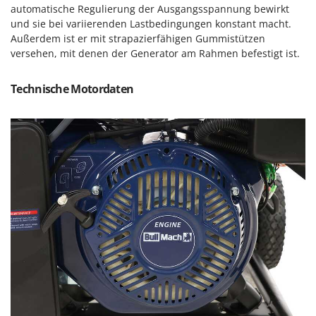
Sprühgeräte für Pflanzenbehandlung
automatische Regulierung der Ausgangsspannung bewirkt
Infaco
Stäubegeräte für Traktor
und sie bei variierenden Lastbedingungen konstant macht.
Intec
Außerdem ist er mit strapazierfähigen Gummistützen
Staubsauger - Elektrobesen
Intex
versehen, mit denen der Generator am Rahmen befestigt ist.
Iseki
T
Teppichreiniger und Teppichbodenreiniger
Technische Motordaten
Italyco
Thermische und mechanische Unkrautbrenner
ITM
Tomatenpressen
J
Tragbare Powerstationen
JOLLY ITALIA
Traktor-Heckenscheren mit Ausleger
K
KAAZ
U
Umfüllpumpen
Karcher
Umkehrfräsen
Kasco
Kemper
V
Vakuumiergeräte
Kenwood
Vertikutierer
Keter