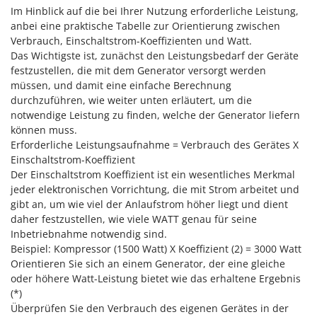
Santos
Im Hinblick auf die bei Ihrer Nutzung erforderliche Leistung,
anbei eine praktische Tabelle zur Orientierung zwischen
Sbaraglia
Verbrauch, Einschaltstrom-Koeffizienten und Watt.
Schnitzer
Das Wichtigste ist, zunächst den Leistungsbedarf der Geräte
Seven Italy
festzustellen, die mit dem Generator versorgt werden
müssen, und damit eine einfache Berechnung
Shark
durchzuführen, wie weiter unten erläutert, um die
Shindaiwa
notwendige Leistung zu finden, welche der Generator liefern
können muss.
Silky
Erforderliche Leistungsaufnahme = Verbrauch des Gerätes X
Simatech
Einschaltstrom-Koeffizient
Der Einschaltstrom Koeffizient ist ein wesentliches Merkmal
Sirman
jeder elektronischen Vorrichtung, die mit Strom arbeitet und
Skil
gibt an, um wie viel der Anlaufstrom höher liegt und dient
Smartwood
daher festzustellen, wie viele WATT genau für seine
Inbetriebnahme notwendig sind.
Smeg
Beispiel: Kompressor (1500 Watt) X Koeffizient (2) = 3000 Watt
Snapper
Orientieren Sie sich an einem Generator, der eine gleiche
oder höhere Watt-Leistung bietet wie das erhaltene Ergebnis
Solidur
(*)
Spice Electronics
Überprüfen Sie den Verbrauch des eigenen Gerätes in der