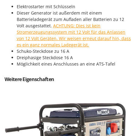
Mowox
Elektrostarter mit Schlüsseln
Dieser Generator ist außerdem mit einem
MTD
Batterieladegerät zum Aufladen aller Batterien zu 12
Volt ausgestattet.
ACHTUNG: Dies ist kein
N
New O.M.R.A.
Stromerzeugungssystem mit 12 Volt für das Anlassen
von 12 Volt Geräten. Wir weisen erneut darauf hin, dass
Nilfisk
es ein ganz normales Ladegerät ist.
Ninja
Schuko-Steckdose zu 16 A
Dreiphasige Steckdose 16 A
Novatec
Möglichkeit eines Anschlusses an eine ATS-Tafel
Novital
NuAir
Weitere Eigenschaften
NuovaFac
O
Officine Savioli
Oliviero
Olix
OMA