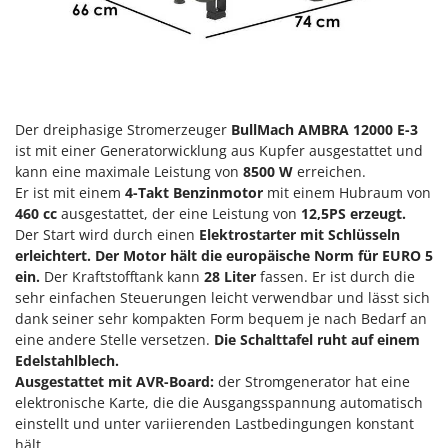
Klimaanlagen – Klimageräte
E
Knetmaschinen
Echo
Knochensägen
EcoFlow
Kompressoren - elektrisch
Edilmark
Kompressoren für Ernte und Baumschnitt
Der dreiphasige Stromerzeuger
BullMach AMBRA 12000 E-3
Effeuno
ist mit einer Generatorwicklung aus Kupfer ausgestattet und
Kreiseleggen
Einhell
kann eine maximale Leistung von
8500 W
erreichen.
Küchenreiben - elektrisch
Er ist mit einem
4-Takt Benzinmotor
mit einem Hubraum von
Elegen
460 cc
ausgestattet, der eine Leistung von
12,5
PS erzeugt.
Kükenaufzuchtboxen
Energy Gruppi
Der Start wird durch einen
Elektrostarter mit Schlüsseln
Enotecnica Pillan
erleichtert. Der Motor hält die europäische Norm für EURO 5
L
ein.
Der Kraftstofftank kann
28 Liter
fassen. Er ist durch die
Laderampe aus Aluminium
Eschenfelder
sehr einfachen Steuerungen leicht verwendbar und lässt sich
Laubsauger - Laubbläser
EuroMech
dank seiner sehr kompakten Form bequem je nach Bedarf an
Laubsauger auf Rädern
eine andere Stelle versetzen.
Die Schalttafel ruht auf einem
Eurosystems
Edelstahlblech.
Luftentfeuchter
Ausgestattet mit AVR-Board:
der Stromgenerator hat eine
F
Luftkühler
elektronische Karte, die die Ausgangsspannung automatisch
FAC
einstellt und unter variierenden Lastbedingungen konstant
Fama Industrie
hält.