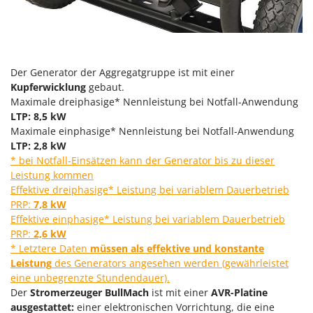
Reinigungsmaschinen für Fassaden, Fenster und PV-Anlagen
GreenBay
Rührtöpfe mit Elektrischem Rührwerk
Greenworks
Rupfmaschinen
GRIFO
Der Generator der Aggregatgruppe ist mit einer
S
GVS
Sämaschinen und Düngerstreuer
Kupferwicklung
gebaut.
GYS
Maximale dreiphasige* Nennleistung bei Notfall-Anwendung
Scheibenpflüge
LTP: 8,5 kW
H
Schneefräsen
Maximale einphasige* Nennleistung bei Notfall-Anwendung
Hailo
LTP: 2,8 kW
Schneeräumer
Helvi
* bei Notfall-Einsätzen kann der Generator bis zu dieser
Schrotmühlen - elektrisch
Leistung kommen
Henx
Schwader für Traktoren
Effektive dreiphasige* Leistung bei variablem Dauerbetrieb
HiKOKI
PRP:
7,8 kW
Schweißgeräte
Effektive einphasige* Leistung bei variablem Dauerbetrieb
Honda
Seilwinden - Motorseilwinden
PRP:
2,6 kW
* Letztere Daten
müssen als effektive und konstante
I
Sichelmähwerke für Traktoren
Idromatic
Leistung
des Generators angesehen werden (gewährleistet
Sichelmulcher für Traktoren
eine unbegrenzte Stundendauer).
Il-Tec
Der
Stromerzeuger BullMach
ist mit einer
AVR-Platine
Sortierer für Oliven
Imperia
ausgestattet:
einer elektronischen Vorrichtung, die eine