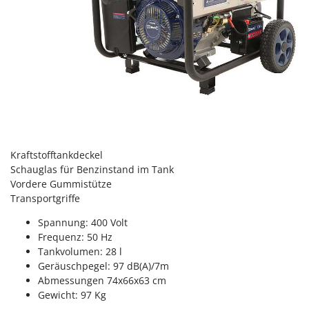
Omas
Ompagrill
Ooni
Oriental Koshin
Outdoorchef
P
Palazzetti
Palumbo Pavi
Kraftstofftankdeckel
Schauglas für Benzinstand im Tank
Partisani
Vordere Gummistütze
Paterlini
Transportgriffe
Philips
Spannung: 400 Volt
Pramac
Frequenz: 50 Hz
Tankvolumen: 28 l
Prismafood
Geräuschpegel: 97 dB(A)/7m
Abmessungen 74x66x63 cm
R
R.G.V.
Gewicht: 97 Kg