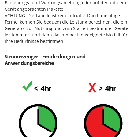
Bedienungs- und Wartungsanleitung oder auf der auf dem
Spiralmac
Gerät angebrachten Plakette.
Spring Protezione
ACHTUNG: Die Tabelle ist rein indikativ. Durch die obige
Spyro
Formel können Sie bequem die Leistung berechnen, die ein
Generator zur Nutzung und zum Starten bestimmter Geräte
Stanley
leisten muss und dann das am besten geeignete Modell für
Stiga
Ihre Bedürfnisse bestimmen.
Stocker
Stromerzeuger – Empfehlungen und
Sunseeker
Anwendungsbereiche
T
Tecla
TecnoGen
Tellarini Pompe
Telwin
Tenco
Tineco
Titania