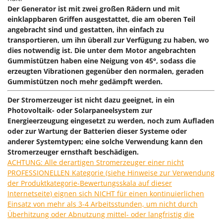
M
Mähroboter
Famag
Der Generator ist mit zwei großen Rädern und mit
Maisentkörnungsmaschinen
einklappbaren Griffen ausgestattet, die am oberen Teil
Famur
angebracht sind und gestatten, ihn einfach zu
Manuelle Heckenscheren
FARMER
transportieren, um ihn überall zur Verfügung zu haben, wo
Mehrzweck-Sauggeräte
dies notwendig ist. Die unter dem Motor angebrachten
FBC
Gummistützen haben eine Neigung von 45°, sodass die
Minibacköfen
Ferrari Group
erzeugten Vibrationen gegenüber den normalen, geraden
Motorhacken - Gartenfräsen
Gummistützen noch mehr gedämpft werden.
Ferroni
Motorspritzen
Ferrua
Der Stromerzeuger ist nicht dazu geeignet, in ein
Mulcher für Traktor
Photovoltaik- oder Solarpaneelsystem zur
FIAC
Energieerzeugung eingesetzt zu werden, noch zum Aufladen
FIEM
N
oder zur Wartung der Batterien dieser Systeme oder
Notstromaggregat
Fimar
anderer Systemtypen; eine solche Verwendung kann den
Nudelmaschinen
Stromerzeuger ernsthaft beschädigen.
FINI
ACHTUNG: Alle derartigen Stromerzeuger einer nicht
Fiorentini
PROFESSIONELLEN Kategorie (siehe Hinweise zur Verwendung
O
Obstmühlen Obsthäcksler Obstmuser
der Produktkategorie-Bewertungsskala auf dieser
Fiskars
Internetseite) eignen sich NICHT für einen kontinuierlichen
Obstpressen
Flymo
Einsatz von mehr als 3-4 Arbeitsstunden, um nicht durch
Olivenernter und Schüttler
Überhitzung oder Abnutzung mittel- oder langfristig die
Fontana Forni