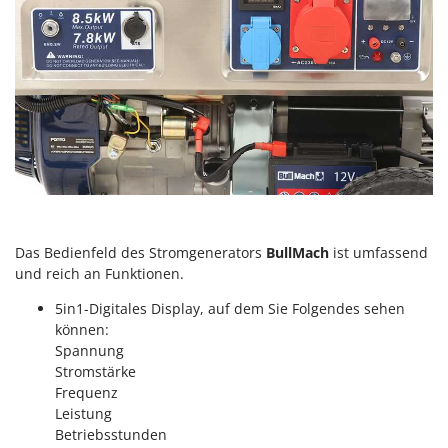
Makita
MAMMAMIA
Marcato
Marina Systems
Master
Mastercook
McCulloch
MCH
Michelin
Das Bedienfeld des Stromgenerators
BullMach
ist umfassend
und reich an Funktionen.
Mille
5in1-Digitales Display, auf dem Sie Folgendes sehen
Minox
können:
Mockmill
Spannung
More than chef
Stromstärke
Frequenz
MOSA
Leistung
MOVA
Betriebsstunden