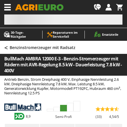
-1
30‑Tage-
Reparaturen im
A
A
Ersatzteile
Rückgabe
Servicefall
Abbeermaschinen - Traubenmühlen
ABAC
<
Abfüllgeräte
AgriEuro Premium
Benzinstromerzeuger mit Radsatz
Akku Gartenscheren
AgriEuro TOP-LINE
BullMach AMBRA 12000 E-3 - Benzin-Stromerzeuger mit
Akku Gras- und Strauchscheren
AGT
Rädern mit AVR-Regelung 8.5 kW - Dauerleistung 7.8 kW -
400V
Akku-Stichsägen
Aima
Antrieb Benzin, Strom Dreiphasig 400 V, Einphasige Nennleistung 2.6
Allzwecktransporter - Motorschubkarren
Airmec
kW, Dreiphasige Nennleistung 7.8 kW, Max. Leistung 8.5 kW,
Generatorwicklung Kupfer, Motormodell PT192FC, Hubraum 460 cm³,
Alu-Teleskopleitern
AL-KO
Nennleistung 12.5 PS
Anbaubagger Heckbagger für Traktoren
ALA 2000
Arbeitsschutzkleidung
Alce
Aschesauger
Alpina
8,9
Semi-Profi
(33)
4,54/5
Astkettensägen - Hochentaster
Ama