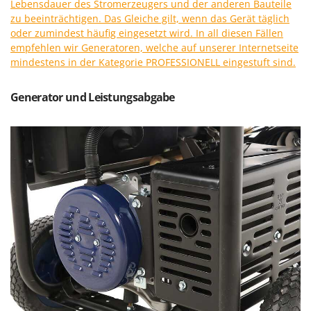
Lebensdauer des Stromerzeugers und der anderen Bauteile
Forest Master
P
zu beeinträchtigen. Das Gleiche gilt, wenn das Gerät täglich
Palettengabeln für Traktoren
Francini
oder zumindest häufig eingesetzt wird. In all diesen Fällen
Pelletpressen
empfehlen wir Generatoren, welche auf unserer Internetseite
mindestens in der Kategorie PROFESSIONELL eingestuft sind.
G
Pflüge für Traktor
G3 Ferrari
Planierschilder für Traktoren
Gardena
Generator und Leistungsabgabe
Plasmaschneider
Garofalo
Poolroboter
GeoTech
Pools
GeoTech Pro
Poolstaubsauger
Gierre
Ginko - MGM
R
Rasenmäher
Gipeco
Rasensodenschneider
Girmi
Rasentraktoren Aufsitzmäher
Goodyear
Rasentrimmer - Kantenschneider
GRAEF
Rasentrimmer - Motorsensen - Freischneider
Gre