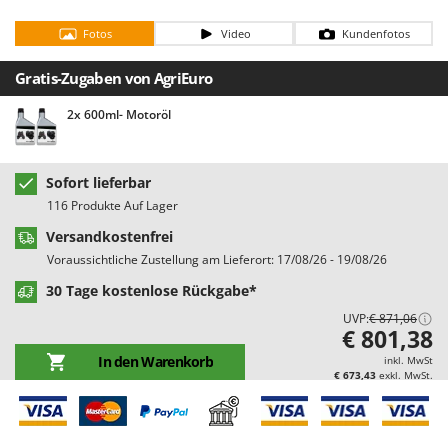
Bodenreinigungsmaschinen
Barbieri
Fotos
Video
Kundenfotos
Brutmaschinen Inkubatoren
Batavia
Bürsten für den Außenbereich
Benassi
Gratis-Zugaben von AgriEuro
Beper
2x 600ml- Motoröl
D
Dampfreiniger und Dampfbesen
Berkel
Bernardi
E
Sofort lieferbar
Einachsschlepper
Bertolini Pumps
116 Produkte Auf Lager
Elektrische Tauchpumpen
Besser Vacuum
Versandkostenfrei
Erdbohrer
Bestway
Voraussichtliche Zustellung am Lieferort: 17/08/26 - 19/08/26
Erntenetze für Obst und Oliven
Beta tools
30 Tage kostenlose Rückgabe*
Bissell
UVP:
€ 871,06
F
€ 801,38
Feder Grubber
Black & Decker
In den Warenkorb
inkl. MwSt
Feldspritzen für Pflanzenschutz
BlackStone
€ 673,43
exkl. MwSt.
Fensterreiniger
Blue Bird
Fleischwolf
Bomet