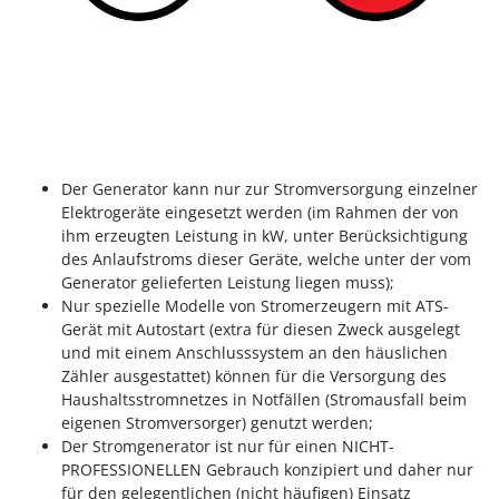
Tornado
Tre Spade
Trev - Abrek - TecnoVIR
Trotec
Troy-Bilt
Der Generator kann nur zur Stromversorgung einzelner
U
Udor
Elektrogeräte eingesetzt werden (im Rahmen der von
ihm erzeugten Leistung in kW, unter Berücksichtigung
Unger
des Anlaufstroms dieser Geräte, welche unter der vom
Generator gelieferten Leistung liegen muss);
V
Nur spezielle Modelle von Stromerzeugern mit ATS-
Verdemax
Gerät mit Autostart (extra für diesen Zweck ausgelegt
Vesco
und mit einem Anschlusssystem an den häuslichen
Volpi
Zähler ausgestattet) können für die Versorgung des
Haushaltsstromnetzes in Notfällen (Stromausfall beim
eigenen Stromversorger) genutzt werden;
W
Waldner
Der Stromgenerator ist nur für einen NICHT-
PROFESSIONELLEN Gebrauch konzipiert und daher nur
Weber
für den gelegentlichen (nicht häufigen) Einsatz