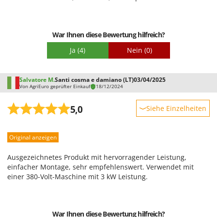
War Ihnen diese Bewertung hilfreich?
Ja
(4)
Nein
(0)
Salvatore M.
Santi cosma e damiano (LT)
03/04/2025
Von AgriEuro geprüfter Einkauf
18/12/2024
5,0
Siehe Einzelheiten
Robustheit
Original anzeigen
Leistung
Benutzerfreundlichkeit
Ausgezeichnetes Produkt mit hervorragender Leistung,
Qualität / Preis
einfacher Montage, sehr empfehlenswert. Verwendet mit
einer 380-Volt-Maschine mit 3 kW Leistung.
Schwierigkeitsgrad Zusammenbau
Verpackung
War Ihnen diese Bewertung hilfreich?