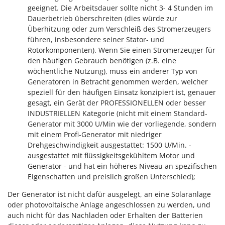
WIDU
geeignet. Die Arbeitsdauer sollte nicht 3- 4 Stunden im
Wiper EcoRobot
Dauerbetrieb überschreiten (dies würde zur
Überhitzung oder zum Verschleiß des Stromerzeugers
Wolf Garten
führen, insbesondere seiner Stator- und
Wortex
Rotorkomponenten). Wenn Sie einen Stromerzeuger für
den häufigen Gebrauch benötigen (z.B. eine
Worx
wöchentliche Nutzung), muss ein anderer Typ von
Generatoren in Betracht genommen werden, welcher
Y
speziell für den häufigen Einsatz konzipiert ist, genauer
Yard Force
gesagt, ein Gerät der PROFESSIONELLEN oder besser
INDUSTRIELLEN Kategorie (nicht mit einem Standard-
Z
Zanon
Generator mit 3000 U/Min wie der vorliegende, sondern
mit einem Profi-Generator mit niedriger
Zephir
Drehgeschwindigkeit ausgestattet: 1500 U/Min. -
ZGrills
ausgestattet mit flüssigkeitsgekühltem Motor und
Generator - und hat ein höheres Niveau an spezifischen
Zodiac
Eigenschaften und preislich großen Unterschied);
Zomax
Der Generator ist nicht dafür ausgelegt, an eine Solaranlage
oder photovoltaische Anlage angeschlossen zu werden, und
auch nicht für das Nachladen oder Erhalten der Batterien