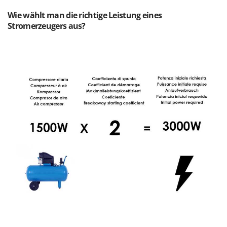
Rato
Wie wählt man die richtige Leistung eines
Reber
Stromerzeugers aus?
Redback
Resto Italia
Ribimex
Ripartrak
Ritter
River Systems
Robomow
Rossofuoco
Rover Pompe
Royal Food
Ryobi
S
S.T.P.