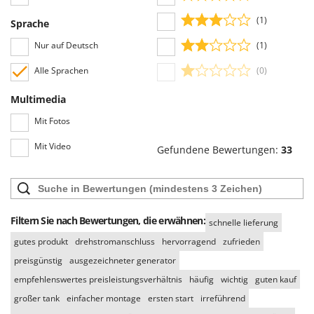
(1)
Sprache
Nur auf Deutsch
(1)
Alle Sprachen
(0)
Multimedia
Mit Fotos
Mit Video
Gefundene Bewertungen:
33
Filtern Sie nach Bewertungen, die erwähnen:
schnelle lieferung
gutes produkt
drehstromanschluss
hervorragend
zufrieden
preisgünstig
ausgezeichneter generator
empfehlenswertes preisleistungsverhältnis
häufig
wichtig
guten kauf
großer tank
einfacher montage
ersten start
irreführend