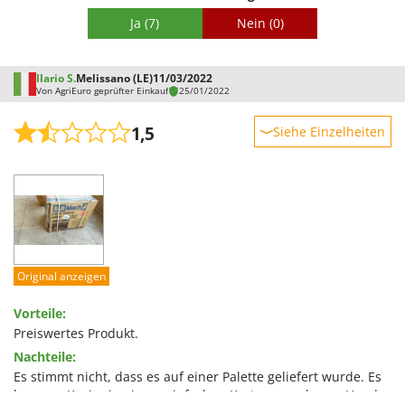
Ja
(7)
Nein
(0)
Ilario S.
Melissano (LE)
11/03/2022
Von AgriEuro geprüfter Einkauf
25/01/2022
1,5
Siehe Einzelheiten
Robustheit
Leistung
Benutzerfreundlichkeit
Qualität / Preis
Schwierigkeitsgrad Zusammenbau
Original anzeigen
Verpackung
Vorteile:
Preiswertes Produkt.
Nachteile:
Es stimmt nicht, dass es auf einer Palette geliefert wurde. Es
kam per Kurier in einem einfachen Karton, wurde von Hand