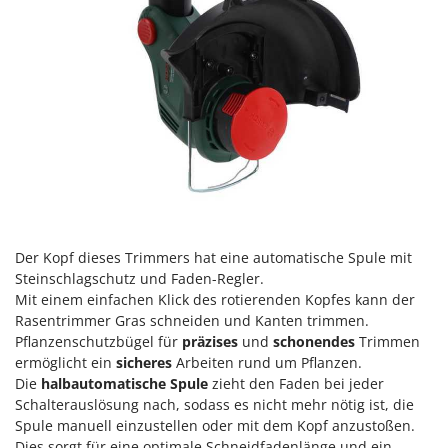
Forest Master
P
Palettengabeln für Traktoren
Francini
Pelletpressen
G
Pflüge für Traktor
G3 Ferrari
Planierschilder für Traktoren
Gardena
Plasmaschneider
Garofalo
Poolroboter
GeoTech
Pools
GeoTech Pro
Poolstaubsauger
Gierre
Der Kopf dieses Trimmers hat eine automatische Spule mit
Steinschlagschutz und Faden-Regler.
Ginko - MGM
R
Mit einem einfachen Klick des rotierenden Kopfes kann der
Rasenmäher
Gipeco
Rasentrimmer Gras schneiden und Kanten trimmen.
Rasensodenschneider
Pflanzenschutzbügel für
präzises
und
schonendes
Trimmen
Girmi
Rasentraktoren Aufsitzmäher
ermöglicht ein
sicheres
Arbeiten rund um Pflanzen.
Goodyear
Die
halbautomatische Spule
zieht den Faden bei jeder
Rasentrimmer - Kantenschneider
GRAEF
Schalterauslösung nach, sodass es nicht mehr nötig ist, die
Rasentrimmer - Motorsensen - Freischneider
Spule manuell einzustellen oder mit dem Kopf anzustoßen.
Gre
Dies sorgt für eine optimale Schneidfadenlänge und ein