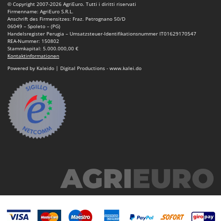
© Copyright 2007-2026 AgriEuro. Tutti i diritti riservati
Firmenname: AgriEuro S.R.L.
Anschrift des Firmensitzes: Fraz. Petrognano 50/D
06049 – Spoleto – (PG)
Handelsregister Perugia – Umsatzsteuer-Identifikationsnummer IT01629170547
REA-Nummer: 150802
Stammkapital: 5.000.000,00 €
Kontaktinformationen
Powered by Kaleido | Digital Productions - www.kalei.do