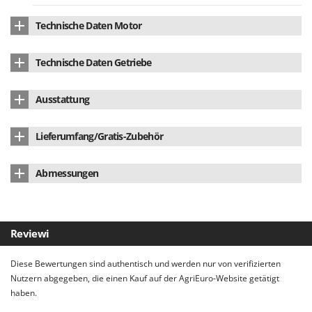
Santos
Technische Daten Motor
Sbaraglia
Schnitzer
Motormarke
Bosch
Technische Daten Getriebe
Seven Italy
Motortyp
batteriebetrieben
Antriebswellentyp
mit Schaft
Shark
Ausstattung
Batterietyp
Li-Ion
Shindaiwa
Lithium Akku
ja
Spannung
18 V
Silky
Lieferumfang/Gratis-Zubehör
Simatech
Herstellungsland
CHN
Bedienungsanleitung
ja
Sirman
Abmessungen
Skil
Abmessung Produkt cm (LxBxH)
1330 x 260 x 240 mm
Smartwood
Nettogewicht
2.4 kg
Reviewi
Smeg
Verpackung
Originalverpackung
Snapper
Diese Bewertungen sind authentisch und werden nur von verifizierten
Solidur
Gesamtgewicht mit Verpackung
4 kg
Nutzern abgegeben, die einen Kauf auf der AgriEuro-Website getätigt
haben.
Spice Electronics
Montagezeit
5 Minuten