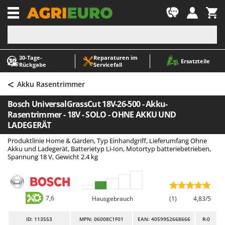
-1
30‑Tage-
Reparaturen im
A
A
Ersatzteile
Rückgabe
Servicefall
Abbeermaschinen - Traubenmühlen
ABAC
<
Abfüllgeräte
AgriEuro Premium
Akku Rasentrimmer
Akku Gartenscheren
AgriEuro TOP-LINE
Bosch UniversalGrassCut 18V-26-500 - Akku-
Akku Gras- und Strauchscheren
AGT
Rasentrimmer - 18V - SOLO - OHNE AKKU UND
LADEGERÄT
Akku-Stichsägen
Aima
Produktlinie Home & Garden, Typ Einhandgriff, Lieferumfang Ohne
Allzwecktransporter - Motorschubkarren
Airmec
Akku und Ladegerät, Batterietyp Li-Ion, Motortyp batteriebetrieben,
Spannung 18 V, Gewicht 2.4 kg
Alu-Teleskopleitern
AL-KO
Anbaubagger Heckbagger für Traktoren
ALA 2000
Arbeitsschutzkleidung
Alce
7,6
Hausgebrauch
(1)
4,83/5
Aschesauger
Alpina
Astkettensägen - Hochentaster
Ama
ID
: 113553
MPN: 06008C1F01
EAN: 4059952668666
R-0