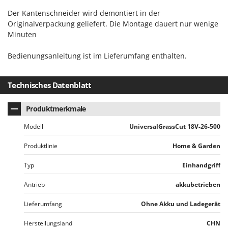
Rato
Der Kantenschneider wird demontiert in der
Reber
Originalverpackung geliefert. Die Montage dauert nur wenige
Minuten
Redback
Resto Italia
Bedienungsanleitung ist im Lieferumfang enthalten.
Ribimex
Ripartrak
Technisches Datenblatt
Ritter
Produktmerkmale
River Systems
Robomow
Modell
UniversalGrassCut 18V-26-500
Rossofuoco
Produktlinie
Home & Garden
Rover Pompe
Typ
Einhandgriff
Royal Food
Antrieb
akkubetrieben
Ryobi
Lieferumfang
Ohne Akku und Ladegerät
S
S.T.P.
Herstellungsland
CHN