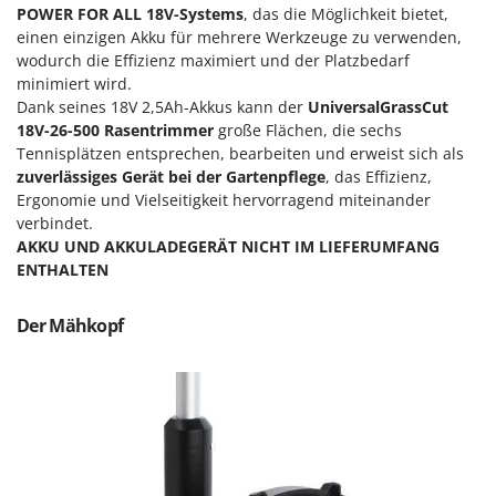
M
Mähroboter
POWER FOR ALL 18V-Systems
, das die Möglichkeit bietet,
Famag
einen einzigen Akku für mehrere Werkzeuge zu verwenden,
Maisentkörnungsmaschinen
Famur
wodurch die Effizienz maximiert und der Platzbedarf
Manuelle Heckenscheren
FARMER
minimiert wird.
Dank seines 18V 2,5Ah-Akkus kann der
UniversalGrassCut
Mehrzweck-Sauggeräte
FBC
18V-26-500 Rasentrimmer
große Flächen, die sechs
Minibacköfen
Ferrari Group
Tennisplätzen entsprechen, bearbeiten und erweist sich als
Motorhacken - Gartenfräsen
zuverlässiges Gerät bei der Gartenpflege
, das Effizienz,
Ferroni
Ergonomie und Vielseitigkeit hervorragend miteinander
Motorspritzen
Ferrua
verbindet.
Mulcher für Traktor
AKKU UND AKKULADEGERÄT NICHT IM LIEFERUMFANG
FIAC
ENTHALTEN
FIEM
N
Notstromaggregat
Fimar
Der Mähkopf
Nudelmaschinen
FINI
Fiorentini
O
Obstmühlen Obsthäcksler Obstmuser
Fiskars
Obstpressen
Flymo
Olivenernter und Schüttler
Fontana Forni