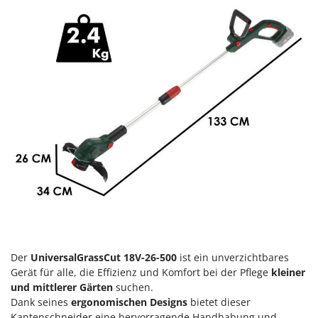
Heckenscheren
Comet
Heißluftfritteusen
Cresco
Heizkanonen und Elektroheizer
Cruccolini
Hochdruckreiniger
CTEK
Hochgrasmäher
D
Holzbacköfen Außenbereich für Pizza und Braten
Dal Degan
Holzspalter
DCG
Hubwagen
Deca
DeWalt
K
Kabelpflüge für die Drainage
Di Martino
Kartoffellegemaschine für Traktoren
Diavola Pro
Kartoffelroder für Traktoren
Diesse
Der
UniversalGrassCut 18V-26-500
ist ein unverzichtbares
Kehrmaschinen
Docma
Gerät für alle, die Effizienz und Komfort bei der Pflege
kleiner
Kettensägen
und mittlerer Gärten
suchen.
Dominion
Dank seines
ergonomischen Designs
bietet dieser
Kippbare Heckschaufeln für Traktoren
Dreame
Kantenschneider eine hervorragende Handhabung und