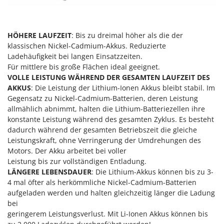
Makita
MAMMAMIA
HÖHERE LAUFZEIT
: Bis zu dreimal höher als die der
Marcato
klassischen Nickel-Cadmium-Akkus. Reduzierte
Marina Systems
Ladehäufigkeit bei langen Einsatzzeiten.
Master
Für mittlere bis große Flächen ideal geeignet.
VOLLE LEISTUNG WÄHREND DER GESAMTEN LAUFZEIT DES
Mastercook
AKKUS
: Die Leistung der Lithium-Ionen Akkus bleibt stabil. Im
McCulloch
Gegensatz zu Nickel-Cadmium-Batterien, deren Leistung
allmählich abnimmt, halten die Lithium-Batteriezellen ihre
MCH
konstante Leistung während des gesamten Zyklus. Es besteht
Michelin
dadurch während der gesamten Betriebszeit die gleiche
Leistungskraft, ohne Verringerung der Umdrehungen des
Mille
Motors. Der Akku arbeitet bei voller
Minox
Leistung bis zur vollständigen Entladung.
Mockmill
LÄNGERE LEBENSDAUER
: Die Lithium-Akkus können bis zu 3-
4 mal öfter als herkömmliche Nickel-Cadmium-Batterien
More than chef
aufgeladen werden und halten gleichzeitig länger die Ladung
MOSA
bei
geringerem Leistungsverlust. Mit Li-Ionen Akkus können bis
MOVA