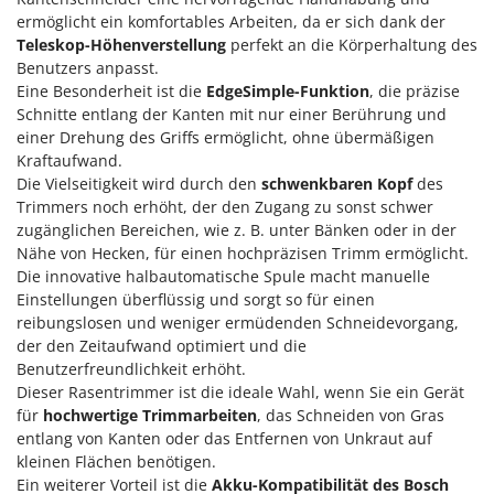
Klimaanlagen – Klimageräte
ermöglicht ein komfortables Arbeiten, da er sich dank der
E
Knetmaschinen
Teleskop-Höhenverstellung
perfekt an die Körperhaltung des
Echo
Benutzers anpasst.
Knochensägen
EcoFlow
Eine Besonderheit ist die
EdgeSimple-Funktion
, die präzise
Kompressoren - elektrisch
Schnitte entlang der Kanten mit nur einer Berührung und
Edilmark
einer Drehung des Griffs ermöglicht, ohne übermäßigen
Kompressoren für Ernte und Baumschnitt
Effeuno
Kraftaufwand.
Kreiseleggen
Einhell
Die Vielseitigkeit wird durch den
schwenkbaren Kopf
des
Trimmers noch erhöht, der den Zugang zu sonst schwer
Küchenreiben - elektrisch
Elegen
zugänglichen Bereichen, wie z. B. unter Bänken oder in der
Kükenaufzuchtboxen
Energy Gruppi
Nähe von Hecken, für einen hochpräzisen Trimm ermöglicht.
Die innovative halbautomatische Spule macht manuelle
Enotecnica Pillan
L
Einstellungen überflüssig und sorgt so für einen
Laderampe aus Aluminium
Eschenfelder
reibungslosen und weniger ermüdenden Schneidevorgang,
Laubsauger - Laubbläser
der den Zeitaufwand optimiert und die
EuroMech
Benutzerfreundlichkeit erhöht.
Laubsauger auf Rädern
Eurosystems
Dieser Rasentrimmer ist die ideale Wahl, wenn Sie ein Gerät
Luftentfeuchter
für
hochwertige Trimmarbeiten
, das Schneiden von Gras
F
Luftkühler
entlang von Kanten oder das Entfernen von Unkraut auf
FAC
kleinen Flächen benötigen.
Fama Industrie
Ein weiterer Vorteil ist die
Akku-Kompatibilität des Bosch