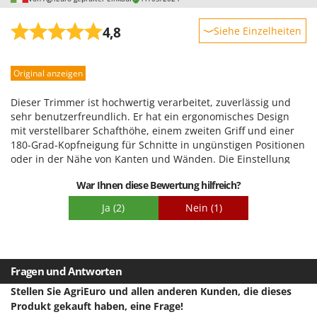
WIDU
Wiper EcoRobot
4,8
Siehe Einzelheiten
Wolf Garten
Robustheit
Wortex
Original anzeigen
Leistung
Worx
Benutzerfreundlichkeit
Dieser Trimmer ist hochwertig verarbeitet, zuverlässig und
Qualität / Preis
sehr benutzerfreundlich. Er hat ein ergonomisches Design
Y
Yard Force
mit verstellbarer Schafthöhe, einem zweiten Griff und einer
Schwierigkeitsgrad Zusammenbau
180-Grad-Kopfneigung für Schnitte in ungünstigen Positionen
Verpackung
oder in der Nähe von Kanten und Wänden. Die Einstellung
Z
Zanon
per rotem Knopf ist ebenfalls praktisch und komfortabel.
War Ihnen diese Bewertung hilfreich?
Nicht für große Sträucher geeignet. Empfohlen für kleine
Zephir
Hausgärten, es sei denn, Sie haben wie ich Ersatzakkus von
Ja
(2)
Nein
(1)
ZGrills
früheren Käufen von Bosch-Akkugeräten mit dem Power for
All-System. Die Akkulaufzeit beträgt ca. 25–30 Minuten, das
Zodiac
Aufladen dauert etwa eine Stunde. Bin mit dem Kauf
Zomax
zufrieden.
Fragen und Antworten
Stellen Sie AgriEuro und allen anderen Kunden, die dieses
Produkt gekauft haben, eine Frage!