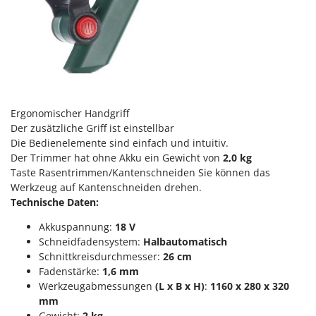
Sprühgeräte für Pflanzenbehandlung
Infaco
Stäubegeräte für Traktor
Intec
Staubsauger - Elektrobesen
Intex
Iseki
T
Teppichreiniger und Teppichbodenreiniger
Italyco
Thermische und mechanische Unkrautbrenner
Ergonomischer Handgriff
ITM
Tomatenpressen
Der zusätzliche Griff ist einstellbar
Die Bedienelemente sind einfach und intuitiv.
J
Tragbare Powerstationen
JOLLY ITALIA
Der Trimmer hat ohne Akku ein Gewicht von
2,0 kg
Traktor-Heckenscheren mit Ausleger
Taste Rasentrimmen/Kantenschneiden Sie können das
Werkzeug auf Kantenschneiden drehen.
K
KAAZ
U
Technische Daten:
Umfüllpumpen
Karcher
Akkuspannung:
18 V
Umkehrfräsen
Kasco
Schneidfadensystem:
Halbautomatisch
Schnittkreisdurchmesser:
26 cm
Kemper
V
Fadenstärke:
1,6 mm
Vakuumiergeräte
Kenwood
Werkzeugabmessungen
(L x B x H)
:
1160 x 280 x 320
Vertikutierer
mm
Keter
Gewicht:
2 kg