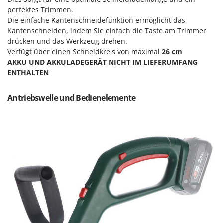
Reinigungsmaschinen für Fassaden, Fenster und PV-Anlagen
GreenBay
perfektes Trimmen.
Rührtöpfe mit Elektrischem Rührwerk
Die einfache Kantenschneidefunktion ermöglicht das
Greenworks
Kantenschneiden, indem Sie einfach die Taste am Trimmer
Rupfmaschinen
GRIFO
drücken und das Werkzeug drehen.
Verfügt über einen Schneidkreis von maximal
26 cm
S
GVS
Sämaschinen und Düngerstreuer
AKKU UND AKKULADEGERÄT NICHT IM LIEFERUMFANG
GYS
ENTHALTEN
Scheibenpflüge
H
Schneefräsen
Hailo
Antriebswelle und Bedienelemente
Schneeräumer
Helvi
Schrotmühlen - elektrisch
Henx
Schwader für Traktoren
HiKOKI
Schweißgeräte
Honda
Seilwinden - Motorseilwinden
I
Sichelmähwerke für Traktoren
Idromatic
Sichelmulcher für Traktoren
Il-Tec
Sortierer für Oliven
Imperia