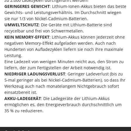
zu 2.000 Ladezyklen durchgeführt werden!
Mowox
GERINGERES GEWICHT
: Lithium-Ionen-Akkus bieten das beste
Gewichts- und Leistungsverhältnis. Im Durchschnitt wiegen
MTD
sie nur 1/3 von Nickel-Cadmium-Batterien.
UMWELTSCHUTZ
: Die Geräte mit Lithium-Batterie sind
N
New O.M.R.A.
recycelbar und frei von Schwermetallen.
KEIN MEMORY-EFFEKT
: Lithium-Akkus können jederzeit ohne
Nilfisk
negativen Memory-Effekt aufgeladen werden. Auch nach
Ninja
Hunderten von Aufladezyklen liefern sie noch ihre maximale
Leistung.
Novatec
Eine Ladezeit von wenigen Minuten reicht aus, den Strom zu
Novital
liefern, der zum Fertigstellen der Arbeit notwendig ist.
NuAir
NIEDRIGER LADUNGSVERLUST
: Geringer Ladeverlust (bis zu
5-mal geringer als bei Nickel-Cadmium-Batterien), so dass Ihr
NuovaFac
Werkzeug auch nach monatelangem Nichtgebrauch sofort
einsatzbereit ist.
O
AKKU-LADEGERÄT
: Die Ladegeräte der Lithium-Akkus
Officine Savioli
ermöglichen es, den Energieverbrauch durchschnittlich um
Oliviero
35 % zu reduzieren.
Olix
OMA