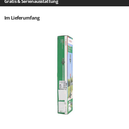
Gratis & Serienausstattung
Omas
Ompagrill
Im Lieferumfang
Ooni
Oriental Koshin
Outdoorchef
P
Palazzetti
Palumbo Pavi
Partisani
Paterlini
Philips
Pramac
Prismafood
R
R.G.V.