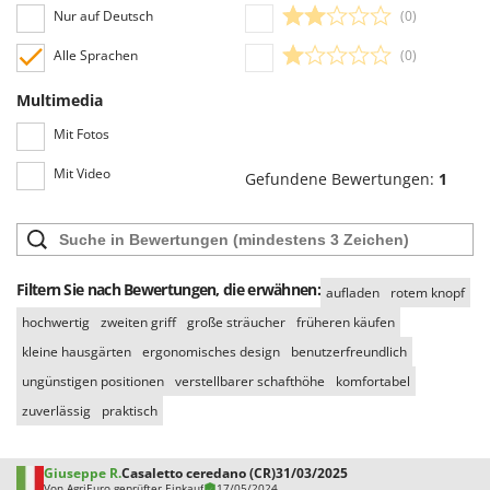
positiven oder negativen Bewertungen.
Tornado
Nur auf Deutsch
(0)
Tre Spade
Alle Sprachen
(0)
Trev - Abrek - TecnoVIR
Multimedia
Trotec
Mit Fotos
Troy-Bilt
Mit Video
Gefundene Bewertungen:
1
U
Udor
Unger
V
Filtern Sie nach Bewertungen, die erwähnen:
aufladen
rotem knopf
Verdemax
hochwertig
zweiten griff
große sträucher
früheren käufen
Vesco
kleine hausgärten
ergonomisches design
benutzerfreundlich
Volpi
ungünstigen positionen
verstellbarer schafthöhe
komfortabel
zuverlässig
praktisch
W
Waldner
Weber
Giuseppe R.
Casaletto ceredano (CR)
31/03/2025
Von AgriEuro geprüfter Einkauf
17/05/2024