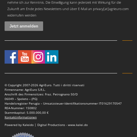
Vogelscheuchen - Vogelabwehr
nehme ich zur Kenntnis. Die Einwilligung kann jederzeit mit Wirkung für die
KitchenAid
Zukunft am Ende jedes Newsletters und über E-Mail an privacy[at]agrieuro.com
W
Komo
widerrufen werden
Wasserpumpen
L
Wasserpumpen für Traktoren
Laica
Wein- und Obstpressen
Lampacrescia - MGM
Wein- und Ölschichtenfilter
Landxcape
Weitere Produkte
LAR Casalinghi
Wiesenwalzen für Traktor
Lavor
Wippsägen
Linea VZ
Wurstfüller
Lisam
© Copyright 2007-2026 AgriEuro. Tutti i diritti riservati
Firmenname: AgriEuro S.R.L.
Z
Lotusgrill
Anschrift des Firmensitzes: Fraz. Petrognano 50/D
Zerstäuber
06049 – Spoleto – (PG)
Handelsregister Perugia – Umsatzsteuer-Identifikationsnummer IT01629170547
M
Zinkeneggen
REA-Nummer: 150802
M.A.I.BO.
Stammkapital: 5.000.000,00 €
Zubehör für Rasentraktoren
Kontaktinformationen
Macom
Powered by Kaleido | Digital Productions - www.kalei.do
Macte Ovens