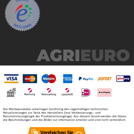
Makita
MAMMAMIA
Marcato
Marina Systems
Master
Mastercook
McCulloch
MCH
Michelin
Mille
Minox
Mockmill
Die Werbeprodukte unterliegen kurzfristig den regelmäßigen technischen
More than chef
Aktualisierungen zur Seite des Herstellers (laut Verbesserungs-, und
Rationalisierungslogik der Produktionsvorgänge). Aus diesem Grund werden die Daten,
MOSA
die Beschreibungen und die Bilder zur Information erteilen und sind nicht verbindlich.
MOVA
Vergleichen Sie