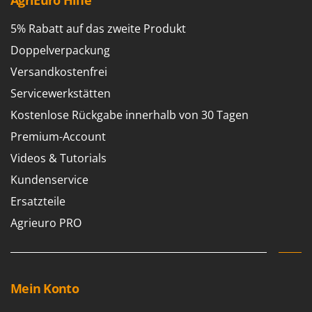
AgriEuro Hilfe
Forest Master
P
Palettengabeln für Traktoren
5% Rabatt auf das zweite Produkt
Francini
Pelletpressen
Doppelverpackung
G
Pflüge für Traktor
Versandkostenfrei
G3 Ferrari
Planierschilder für Traktoren
Servicewerkstätten
Gardena
Plasmaschneider
Kostenlose Rückgabe innerhalb von 30 Tagen
Garofalo
Poolroboter
GeoTech
Premium-Account
Pools
GeoTech Pro
Videos & Tutorials
Poolstaubsauger
Gierre
Kundenservice
Ginko - MGM
R
Ersatzteile
Rasenmäher
Gipeco
Agrieuro PRO
Rasensodenschneider
Girmi
Rasentraktoren Aufsitzmäher
Goodyear
Rasentrimmer - Kantenschneider
GRAEF
Mein Konto
Rasentrimmer - Motorsensen - Freischneider
Gre