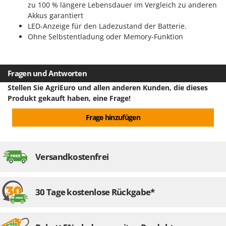
Heckenscheren
zu 100 % längere Lebensdauer im Vergleich zu anderen
Comet
Akkus garantiert
Heißluftfritteusen
Cresco
LED-Anzeige für den Ladezustand der Batterie.
Heizkanonen und Elektroheizer
Ohne Selbstentladung oder Memory-Funktion
Cruccolini
Hochdruckreiniger
CTEK
Hochgrasmäher
Fragen und Antworten
D
Holzbacköfen Außenbereich für Pizza und Braten
Dal Degan
Stellen Sie AgriEuro und allen anderen Kunden, die dieses
Holzspalter
DCG
Produkt gekauft haben, eine Frage!
Hubwagen
Deca
Frage hinzufügen
DeWalt
K
Kabelpflüge für die Drainage
Di Martino
Kartoffellegemaschine für Traktoren
Versandkostenfrei
Diavola Pro
Kartoffelroder für Traktoren
Diesse
Kehrmaschinen
Docma
30 Tage kostenlose Rückgabe*
Kettensägen
Dominion
Kippbare Heckschaufeln für Traktoren
Dreame