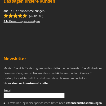
Das sagen unsere Kunden
Sprühgeräte für Pflanzenbehandlung
Infaco
Stäubegeräte für Traktor
Intec
aus 161167 Kundenmeinungen
Staubsauger - Elektrobesen
(4,68/5.00)
Intex
Alle Bewertungen anzeigen
Iseki
T
Teppichreiniger und Teppichbodenreiniger
Italyco
Thermische und mechanische Unkrautbrenner
ITM
Tomatenpressen
J
Tragbare Powerstationen
JOLLY ITALIA
Traktor-Heckenscheren mit Ausleger
Newsletter
K
KAAZ
U
Melden Sie sich für den agrieuro-Newsletter an und werden Sie Mitglied des
Umfüllpumpen
Karcher
Premium-Programms. Neben News und Aktionen rund um Geräte für
Umkehrfräsen
Garten, Landwirtschaft, Haushalt und dem Heimwerken erhalten
Kasco
Sie
exklusive Premium-Vorteile
.
Kemper
V
Email
Vakuumiergeräte
Kenwood
Vertikutierer
Es ist ein Fehler aufgetreten
Keter
Die Verarbeitung meiner persönlichen Daten nach
Datenschutzbestimmungen