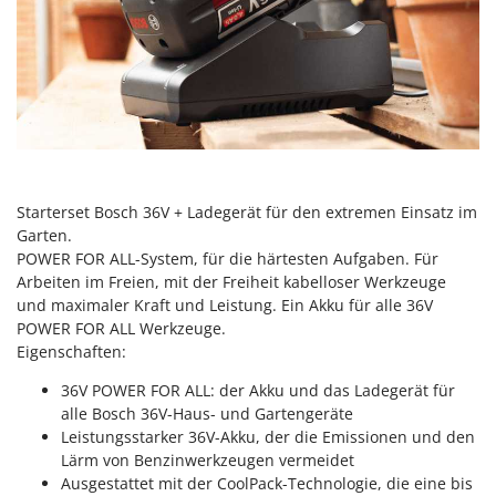
Flockenquetschen
Bosch
Furchenzieher für Traktoren
Brumi
BullMach
G
Gartengrills
C
Gartenpumpen
C.EL.ME.
Gebläsespritzen für Traktoren
Calory Forni
Gerätehäuser
Starterset Bosch 36V + Ladegerät für den extremen Einsatz im
Campagnola
Garten.
Getreidemühlen
Campingaz
POWER FOR ALL-System, für die härtesten Aufgaben. Für
Grabenfräsen
Castelgarden
Arbeiten im Freien, mit der Freiheit kabelloser Werkzeuge
und maximaler Kraft und Leistung. Ein Akku für alle 36V
Grubber - Tiefenlockerer
Castellari
POWER FOR ALL Werkzeuge.
Grubber für Traktor
Ceccato Olindo
Eigenschaften:
Char-Broil
H
36V POWER FOR ALL: der Akku und das Ladegerät für
Häcksler
alle Bosch 36V-Haus- und Gartengeräte
Classe
Leistungsstarker 36V-Akku, der die Emissionen und den
Handsägen auf Verlängerung
Clementi
Lärm von Benzinwerkzeugen vermeidet
Heckcontainer für Traktoren
Cofra
Ausgestattet mit der CoolPack-Technologie, die eine bis