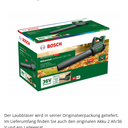
Santos
Sbaraglia
Schnitzer
Seven Italy
Shark
Shindaiwa
Silky
Simatech
Sirman
Skil
Smartwood
Smeg
Snapper
Solidur
Der Laubbläser wird in seiner Originalverpackung geliefert.
Im Lieferumfang finden Sie auch den originalen Akku 2 Ah/36
Spice Electronics
V und ein Ladegerät.