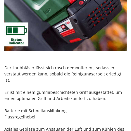
Forest Master
P
Palettengabeln für Traktoren
Francini
Pelletpressen
G
Pflüge für Traktor
G3 Ferrari
Planierschilder für Traktoren
Gardena
Plasmaschneider
Garofalo
Poolroboter
GeoTech
Pools
GeoTech Pro
Der Laubbläser lässt sich rasch demontieren , sodass er
Poolstaubsauger
verstaut werden kann, sobald die Reinigungsarbeit erledigt
Gierre
ist.
Ginko - MGM
R
Rasenmäher
Gipeco
Er ist mit einem gummibeschichteten Griff ausgestattet, um
Rasensodenschneider
einen optimalen Griff und Arbeitskomfort zu haben.
Girmi
Rasentraktoren Aufsitzmäher
Goodyear
Batterie mit Schnellausklinkung
Rasentrimmer - Kantenschneider
Flussregelhebel
GRAEF
Rasentrimmer - Motorsensen - Freischneider
Gre
Axiales Gebläse zum Ansaugen der Luft und zum Kühlen des