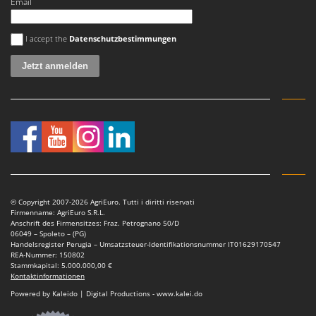
Email
Es ist ein Fehler aufgetreten
I accept the
Datenschutzbestimmungen
© Copyright 2007-2026 AgriEuro. Tutti i diritti riservati
Firmenname: AgriEuro S.R.L.
Anschrift des Firmensitzes: Fraz. Petrognano 50/D
06049 – Spoleto – (PG)
Handelsregister Perugia – Umsatzsteuer-Identifikationsnummer IT01629170547
REA-Nummer: 150802
Stammkapital: 5.000.000,00 €
Kontaktinformationen
Powered by Kaleido | Digital Productions - www.kalei.do