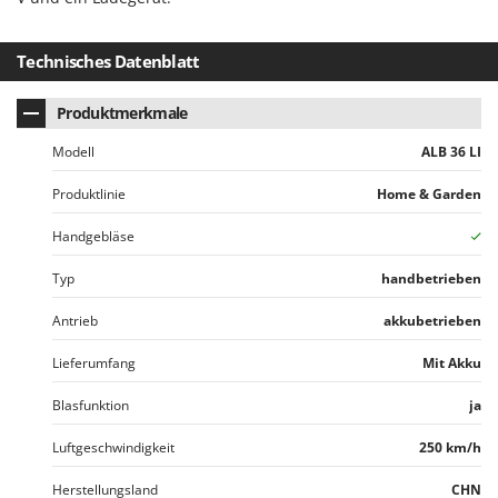
Spiralmac
Spring Protezione
Technisches Datenblatt
Spyro
Stanley
Produktmerkmale
Stiga
Modell
ALB 36 LI
Stocker
Produktlinie
Home & Garden
Sunseeker
Handgebläse
T
Tecla
Typ
handbetrieben
TecnoGen
Antrieb
akkubetrieben
Tellarini Pompe
Lieferumfang
Mit Akku
Telwin
Blasfunktion
ja
Tenco
Tineco
Luftgeschwindigkeit
250 km/h
Titania
Herstellungsland
CHN