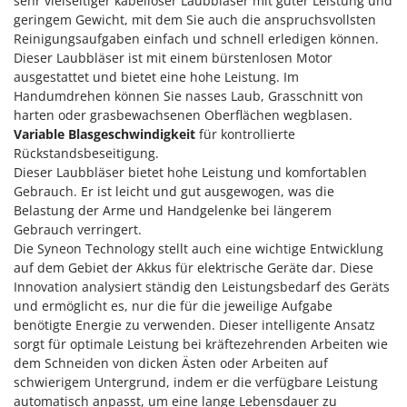
sehr vielseitiger kabelloser Laubbläser mit guter Leistung und
Klimaanlagen – Klimageräte
geringem Gewicht, mit dem Sie auch die anspruchsvollsten
E
Knetmaschinen
Reinigungsaufgaben einfach und schnell erledigen können.
Echo
Dieser Laubbläser ist mit einem bürstenlosen Motor
Knochensägen
EcoFlow
ausgestattet und bietet eine hohe Leistung. Im
Kompressoren - elektrisch
Edilmark
Handumdrehen können Sie nasses Laub, Grasschnitt von
harten oder grasbewachsenen Oberflächen wegblasen.
Kompressoren für Ernte und Baumschnitt
Effeuno
Variable Blasgeschwindigkeit
für kontrollierte
Kreiseleggen
Einhell
Rückstandsbeseitigung.
Küchenreiben - elektrisch
Dieser Laubbläser bietet hohe Leistung und komfortablen
Elegen
Gebrauch. Er ist leicht und gut ausgewogen, was die
Kükenaufzuchtboxen
Energy Gruppi
Belastung der Arme und Handgelenke bei längerem
Gebrauch verringert.
Enotecnica Pillan
L
Die Syneon Technology stellt auch eine wichtige Entwicklung
Laderampe aus Aluminium
Eschenfelder
auf dem Gebiet der Akkus für elektrische Geräte dar. Diese
Laubsauger - Laubbläser
EuroMech
Innovation analysiert ständig den Leistungsbedarf des Geräts
und ermöglicht es, nur die für die jeweilige Aufgabe
Laubsauger auf Rädern
Eurosystems
benötigte Energie zu verwenden. Dieser intelligente Ansatz
Luftentfeuchter
sorgt für optimale Leistung bei kräftezehrenden Arbeiten wie
F
Luftkühler
dem Schneiden von dicken Ästen oder Arbeiten auf
FAC
schwierigem Untergrund, indem er die verfügbare Leistung
Fama Industrie
automatisch anpasst, um eine lange Lebensdauer zu