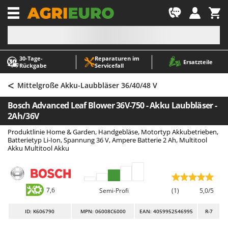
-1
30‑Tage-
Reparaturen im
A
A
Ersatzteile
Rückgabe
Servicefall
Abbeermaschinen - Traubenmühlen
ABAC
<
Abfüllgeräte
AgriEuro Premium
Mittelgroße Akku-Laubbläser 36/40/48 V
Akku Gartenscheren
AgriEuro TOP-LINE
Bosch Advanced Leaf Blower 36V-750 - Akku Laubbläser -
Akku Gras- und Strauchscheren
AGT
2Ah/36V
Akku-Stichsägen
Aima
Produktlinie Home & Garden, Handgebläse, Motortyp Akkubetrieben,
Batterietyp Li-Ion, Spannung 36 V, Ampere Batterie 2 Ah, Multitool
Allzwecktransporter - Motorschubkarren
Airmec
Akku Multitool Akku
Alu-Teleskopleitern
AL-KO
Anbaubagger Heckbagger für Traktoren
ALA 2000
Arbeitsschutzkleidung
Alce
7,6
Semi-Profi
(1)
5,0/5
Aschesauger
Alpina
ID
: K606790
MPN: 06008C6000
EAN: 4059952546995
R-7
Astkettensägen - Hochentaster
Ama