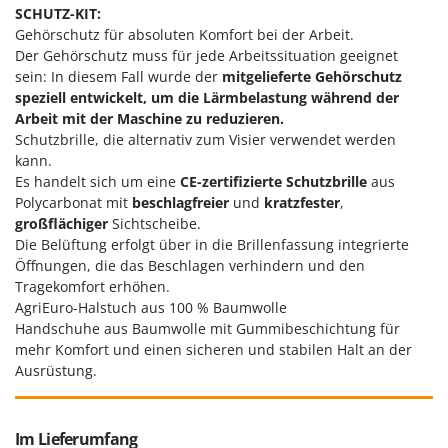
Rato
SCHUTZ-KIT:
Gehörschutz für absoluten Komfort bei der Arbeit.
Reber
Der Gehörschutz muss für jede Arbeitssituation geeignet
Redback
sein: In diesem Fall wurde der
mitgelieferte Gehörschutz
speziell entwickelt, um die Lärmbelastung während der
Resto Italia
Arbeit mit der Maschine zu reduzieren.
Ribimex
Schutzbrille, die alternativ zum Visier verwendet werden
Ripartrak
kann.
Es handelt sich um eine
CE-zertifizierte Schutzbrille
aus
Ritter
Polycarbonat mit
beschlagfreier
und
kratzfester
,
River Systems
großflächiger
Sichtscheibe.
Die Belüftung erfolgt über in die Brillenfassung integrierte
Robomow
Öffnungen, die das Beschlagen verhindern und den
Rossofuoco
Tragekomfort erhöhen.
AgriEuro-Halstuch aus 100 % Baumwolle
Rover Pompe
Handschuhe aus Baumwolle mit Gummibeschichtung für
Royal Food
mehr Komfort und einen sicheren und stabilen Halt an der
Ryobi
Ausrüstung.
S
S.T.P.
Im Lieferumfang