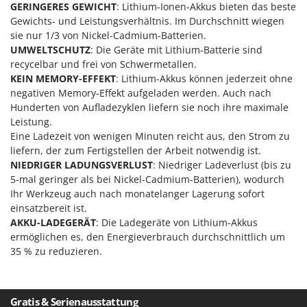
GERINGERES GEWICHT
: Lithium-Ionen-Akkus bieten das beste
Mowox
Gewichts- und Leistungsverhältnis. Im Durchschnitt wiegen
MTD
sie nur 1/3 von Nickel-Cadmium-Batterien.
UMWELTSCHUTZ
: Die Geräte mit Lithium-Batterie sind
N
recycelbar und frei von Schwermetallen.
New O.M.R.A.
KEIN MEMORY-EFFEKT
: Lithium-Akkus können jederzeit ohne
Nilfisk
negativen Memory-Effekt aufgeladen werden. Auch nach
Hunderten von Aufladezyklen liefern sie noch ihre maximale
Ninja
Leistung.
Novatec
Eine Ladezeit von wenigen Minuten reicht aus, den Strom zu
liefern, der zum Fertigstellen der Arbeit notwendig ist.
Novital
NIEDRIGER LADUNGSVERLUST
: Niedriger Ladeverlust (bis zu
NuAir
5-mal geringer als bei Nickel-Cadmium-Batterien), wodurch
NuovaFac
Ihr Werkzeug auch nach monatelanger Lagerung sofort
einsatzbereit ist.
AKKU-LADEGERÄT
: Die Ladegeräte von Lithium-Akkus
O
Officine Savioli
ermöglichen es, den Energieverbrauch durchschnittlich um
35 % zu reduzieren.
Oliviero
Olix
OMA
Gratis & Serienausstattung