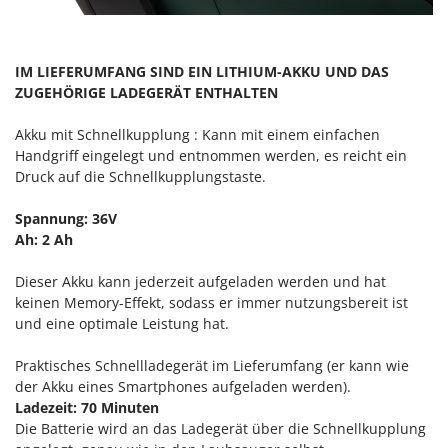
Sprühgeräte für Pflanzenbehandlung
Infaco
Stäubegeräte für Traktor
Intec
Staubsauger - Elektrobesen
IM LIEFERUMFANG SIND EIN LITHIUM-AKKU UND DAS
Intex
ZUGEHÖRIGE LADEGERÄT ENTHALTEN
Iseki
T
Teppichreiniger und Teppichbodenreiniger
Akku mit Schnellkupplung : Kann mit einem einfachen
Italyco
Thermische und mechanische Unkrautbrenner
Handgriff eingelegt und entnommen werden, es reicht ein
ITM
Druck auf die Schnellkupplungstaste.
Tomatenpressen
J
Tragbare Powerstationen
Spannung: 36V
JOLLY ITALIA
Ah: 2 Ah
Traktor-Heckenscheren mit Ausleger
K
KAAZ
Dieser Akku kann jederzeit aufgeladen werden und hat
U
Umfüllpumpen
keinen Memory-Effekt, sodass er immer nutzungsbereit ist
Karcher
und eine optimale Leistung hat.
Umkehrfräsen
Kasco
Praktisches Schnellladegerät im Lieferumfang (er kann wie
Kemper
V
der Akku eines Smartphones aufgeladen werden).
Vakuumiergeräte
Kenwood
Ladezeit: 70 Minuten
Vertikutierer
Die Batterie wird an das Ladegerät über die Schnellkupplung
Keter