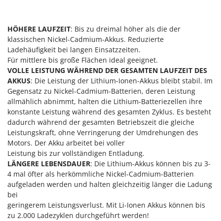
Makita
MAMMAMIA
HÖHERE LAUFZEIT
: Bis zu dreimal höher als die der
Marcato
klassischen Nickel-Cadmium-Akkus. Reduzierte
Ladehäufigkeit bei langen Einsatzzeiten.
Marina Systems
Für mittlere bis große Flächen ideal geeignet.
Master
VOLLE LEISTUNG WÄHREND DER GESAMTEN LAUFZEIT DES
Mastercook
AKKUS
: Die Leistung der Lithium-Ionen-Akkus bleibt stabil. Im
Gegensatz zu Nickel-Cadmium-Batterien, deren Leistung
McCulloch
allmählich abnimmt, halten die Lithium-Batteriezellen ihre
MCH
konstante Leistung während des gesamten Zyklus. Es besteht
dadurch während der gesamten Betriebszeit die gleiche
Michelin
Leistungskraft, ohne Verringerung der Umdrehungen des
Mille
Motors. Der Akku arbeitet bei voller
Leistung bis zur vollständigen Entladung.
Minox
LÄNGERE LEBENSDAUER
: Die Lithium-Akkus können bis zu 3-
Mockmill
4 mal öfter als herkömmliche Nickel-Cadmium-Batterien
More than chef
aufgeladen werden und halten gleichzeitig länger die Ladung
bei
MOSA
geringerem Leistungsverlust. Mit Li-Ionen Akkus können bis
MOVA
zu 2.000 Ladezyklen durchgeführt werden!