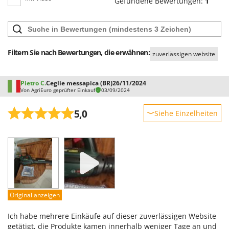
Gefundene Bewertungen:
1
Filtern Sie nach Bewertungen, die erwähnen:
zuverlässigen website
Pietro C.
Ceglie messapica (BR)
26/11/2024
Von AgriEuro geprüfter Einkauf
03/09/2024
5,0
Siehe Einzelheiten
Robustheit
Leistung
Benutzerfreundlichkeit
Qualität / Preis
Schwierigkeitsgrad Zusammenbau
Original anzeigen
Verpackung
Ich habe mehrere Einkäufe auf dieser zuverlässigen Website
getätigt, die Produkte kamen innerhalb weniger Tage an und