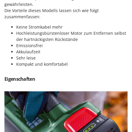
M
Mähroboter
gewährleisten.
Famag
Die Vorteile dieses Modells lassen sich wie folgt
Maisentkörnungsmaschinen
Famur
zusammenfassen:
Manuelle Heckenscheren
FARMER
Keine Stromkabel mehr
Mehrzweck-Sauggeräte
FBC
Hochleistungsbürstenloser Motor zum Entfernen selbst
Minibacköfen
der hartnäckigsten Rückstände
Ferrari Group
Emissionsfrei
Motorhacken - Gartenfräsen
Ferroni
Akkulaufzeit
Motorspritzen
Ferrua
Sehr leise
Mulcher für Traktor
Kompakt und komfortabel
FIAC
FIEM
N
Eigenschaften
Notstromaggregat
Fimar
Nudelmaschinen
FINI
Fiorentini
O
Obstmühlen Obsthäcksler Obstmuser
Fiskars
Obstpressen
Flymo
Olivenernter und Schüttler
Fontana Forni