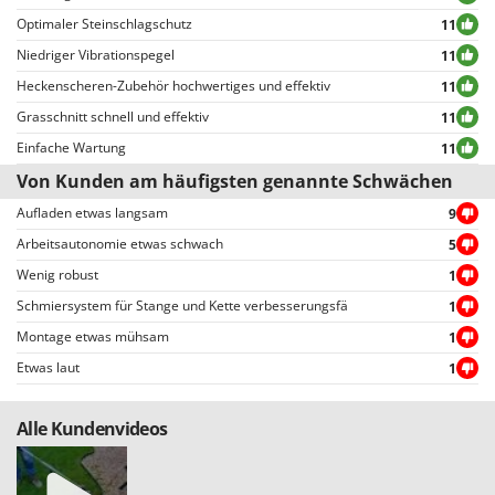
unangemessenen Texten und Inhalten oder der Verletzung der
Optimaler Steinschlagschutz
11
Privatsphäre von Personen.
Niedriger Vibrationspegel
11
Alle Bewertungen, sowohl die positiven als auch die negativen, können vom
Benutzer leicht eingesehen werden, auch dank der Filter, die eine
Heckenscheren-Zubehör hochwertiges und effektiv
11
vereinfachte Auswahl ermöglichen, einschließlich der Auswahl von
Grasschnitt schnell und effektiv
11
positiven oder negativen Bewertungen.
Einfache Wartung
11
Von Kunden am häufigsten genannte Schwächen
Aufladen etwas langsam
9
Arbeitsautonomie etwas schwach
5
Wenig robust
1
Schmiersystem für Stange und Kette verbesserungsfä
1
Montage etwas mühsam
1
Etwas laut
1
Alle Kundenvideos