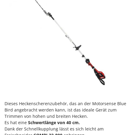
Omas
Ompagrill
Ooni
Oriental Koshin
Outdoorchef
P
Palazzetti
Palumbo Pavi
Partisani
Paterlini
Philips
Pramac
Dieses Heckenscherenzubehör, das an der Motorsense Blue
Bird angebracht werden kann, ist das ideale Gerät zum
Prismafood
Trimmen von hohen und breiten Hecken.
Es hat eine
Schwertlänge von 40 cm.
R
R.G.V.
Dank der Schnellkupplung lässt es sich leicht am