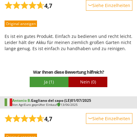
niedrigster Stufe etwa 40 Minuten. Man benötigt Akkus mit
4,7
Siehe Einzelheiten
höherer Spannung oder größerer Kapazität. Für einen Garten
benötigt man im Grunde vier Akkus, und vielleicht schafft
Robustheit
man die Arbeit auch in einem Durchgang. Ergonomie und
Original anzeigen
Leistung
Anleitung müssen verbessert werden.
Benutzerfreundlichkeit
Es ist ein gutes Produkt. Einfach zu bedienen und recht leicht.
Qualität / Preis
Leider hält der Akku für meinen ziemlich großen Garten nicht
lange genug. Es ist einfach zu handhaben und zu reinigen.
Schwierigkeitsgrad Zusammenbau
Verpackung
War Ihnen diese Bewertung hilfreich?
Ja
(1)
Nein
(0)
Antonio B.
Gagliano del capo (LE)
01/07/2025
Von AgriEuro geprüfter Einkauf
13/06/2025
4,7
Siehe Einzelheiten
Robustheit
Original anzeigen