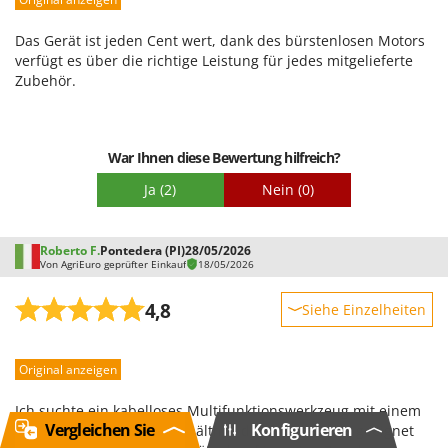
Leistung
Benutzerfreundlichkeit
Das Gerät ist jeden Cent wert, dank des bürstenlosen Motors
Qualität / Preis
verfügt es über die richtige Leistung für jedes mitgelieferte
Zubehör.
Schwierigkeitsgrad Zusammenbau
Verpackung
War Ihnen diese Bewertung hilfreich?
Ja
(2)
Nein
(0)
Roberto F.
Pontedera (PI)
28/05/2026
Von AgriEuro geprüfter Einkauf
18/05/2026
4,8
Siehe Einzelheiten
Robustheit
Original anzeigen
Leistung
Benutzerfreundlichkeit
Ich suchte ein kabelloses Multifunktionswerkzeug mit einem
Vergleichen Sie
Konfigurieren
Qualität / Preis
guten Preis-Leistungs-Verhältnis, das für alle Fälle geeignet