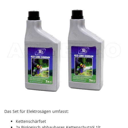
WIDU
Wiper EcoRobot
Wolf Garten
Wortex
Worx
Y
Yard Force
Z
Zanon
Zephir
ZGrills
Zodiac
Zomax
Das Set für Elektrosägen umfasst:
Kettenschärfset
2x Biologisch abbaubares Kettenschutzöl 1lt