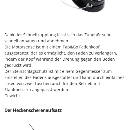
Mowox
MTD
N
New O.M.R.A.
Dank der Schnellkupplung lässt sich das Zubehör sehr
Nilfisk
schnell anbauen und abnehmen.
Ninja
Die Motorsense ist mit einem Tap&Go Fadenkopf
ausgestattet, der es ermöglicht, den Faden zu verlängern,
Novatec
indem der Kopf während der Drehung gegen den Boden
Novital
gedrückt wird.
Der Steinschlagschutz ist mit einem Gegenmesser zum
NuAir
Einstellen des Fadens ausgestattet und kann durch einfaches
NuovaFac
Lösen von zwei Laschen auch für den Betrieb mit
Stahlmessern angepasst werden.
O
Gewicht
Officine Savioli
Oliviero
Der Heckenscherenaufsatz
Olix
OMA