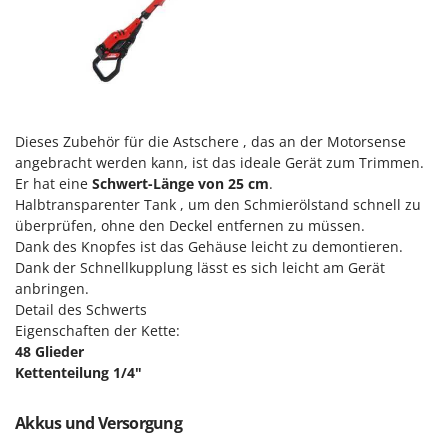
Santos
Sbaraglia
Schnitzer
Seven Italy
Shark
Dieses Zubehör für die Astschere , das an der Motorsense
Shindaiwa
angebracht werden kann, ist das ideale Gerät zum Trimmen.
Er hat eine
Schwert-Länge von 25 cm
.
Silky
Halbtransparenter Tank , um den Schmierölstand schnell zu
Simatech
überprüfen, ohne den Deckel entfernen zu müssen.
Dank des Knopfes ist das Gehäuse leicht zu demontieren.
Sirman
Dank der Schnellkupplung lässt es sich leicht am Gerät
Skil
anbringen.
Smartwood
Detail des Schwerts
Eigenschaften der Kette:
Smeg
48 Glieder
Snapper
Kettenteilung 1/4"
Solidur
Akkus und Versorgung
Spice Electronics