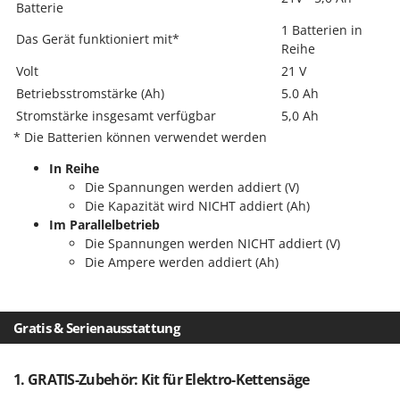
Batterie
Tornado
1 Batterien in
Tre Spade
Das Gerät funktioniert mit*
Reihe
Trev - Abrek - TecnoVIR
Volt
21 V
Trotec
Betriebsstromstärke (Ah)
5.0 Ah
Stromstärke insgesamt verfügbar
5,0 Ah
Troy-Bilt
* Die Batterien können verwendet werden
U
Udor
In Reihe
Die Spannungen werden addiert (V)
Unger
Die Kapazität wird NICHT addiert (Ah)
Im Parallelbetrieb
V
Die Spannungen werden NICHT addiert (V)
Verdemax
Die Ampere werden addiert (Ah)
Vesco
Volpi
Gratis & Serienausstattung
W
Waldner
1. GRATIS-Zubehör: Kit für Elektro-Kettensäge
Weber