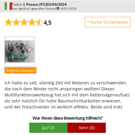
Fabio B.
Pesaro (PU)
03/04/2024
Von AgriEuro geprüfter Einkauf
18/01/2024
4,5
Siehe Einzelheiten
Robustheit
Leistung
Benutzerfreundlichkeit
Qualität / Preis
Schwierigkeitsgrad Zusammenbau
Original anzeigen
Verpackung
Ich hatte es satt, ständig Zeit mit Motoren zu verschwenden,
die nach dem Winter nicht anspringen wollten! Dieses
Multifunktionswerkzeug hat sich mit dem Kettensägenaufsatz
als sehr nützlich für hohe Baumschnittarbeiten erwiesen,
und der Freischneider ist wirklich effektiv. Beide sind trotz
ihrer relativ kompakten Bauweise sehr leicht. Leider ist der
War Ihnen diese Bewertung hilfreich?
Heckenscherenstiel schwerer und weniger ausbalanciert als
die beiden beschriebenen Aufsätze. Das Dreifunktions-
Ja
(12)
Nein
(0)
Kupplungssystem ist gut verarbeitet, aber nicht immer