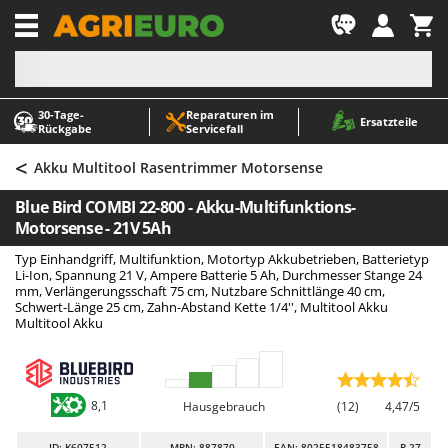
-1
30‑Tage-
Reparaturen im
A
A
Ersatzteile
Rückgabe
Servicefall
Abbeermaschinen - Traubenmühlen
ABAC
<
Abfüllgeräte
AgriEuro Premium
Akku Multitool Rasentrimmer Motorsense
Akku Gartenscheren
AgriEuro TOP-LINE
Blue Bird COMBI 22-800 - Akku-Multifunktions-
Akku Gras- und Strauchscheren
AGT
Motorsense - 21V 5Ah
Akku-Stichsägen
Aima
Typ Einhandgriff, Multifunktion, Motortyp Akkubetrieben, Batterietyp
Li-Ion, Spannung 21 V, Ampere Batterie 5 Ah, Durchmesser Stange 24
Allzwecktransporter - Motorschubkarren
Airmec
mm, Verlängerungsschaft 75 cm, Nutzbare Schnittlänge 40 cm,
Schwert-Länge 25 cm, Zahn-Abstand Kette 1/4'', Multitool Akku
Alu-Teleskopleitern
AL-KO
Multitool Akku
Anbaubagger Heckbagger für Traktoren
ALA 2000
Arbeitsschutzkleidung
Alce
Aschesauger
Alpina
8,1
Hausgebrauch
(12)
4,47/5
Astkettensägen - Hochentaster
Ama
ID
: K607512
MPN: 887870
EAN: 8025518483758
R-27