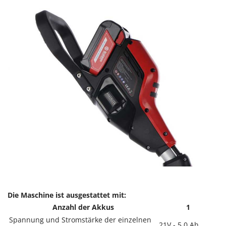
Spiralmac
Spring Protezione
Spyro
Stanley
Stiga
Stocker
Sunseeker
T
Tecla
TecnoGen
Tellarini Pompe
Telwin
Tenco
Die Maschine ist ausgestattet mit:
Tineco
Anzahl der Akkus
1
Titania
Spannung und Stromstärke der einzelnen
21V - 5,0 Ah