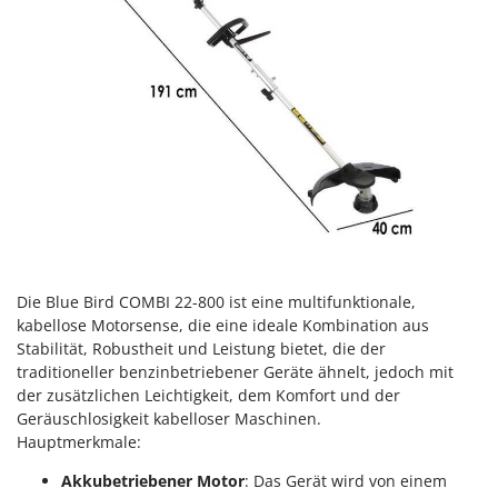
Klimaanlagen – Klimageräte
E
Knetmaschinen
Echo
Knochensägen
EcoFlow
Kompressoren - elektrisch
Edilmark
Kompressoren für Ernte und Baumschnitt
Effeuno
Kreiseleggen
Einhell
Küchenreiben - elektrisch
Elegen
Kükenaufzuchtboxen
Energy Gruppi
Enotecnica Pillan
L
Die Blue Bird COMBI 22-800 ist eine multifunktionale,
Laderampe aus Aluminium
Eschenfelder
kabellose Motorsense, die eine ideale Kombination aus
Laubsauger - Laubbläser
Stabilität, Robustheit und Leistung bietet, die der
EuroMech
traditioneller benzinbetriebener Geräte ähnelt, jedoch mit
Laubsauger auf Rädern
Eurosystems
der zusätzlichen Leichtigkeit, dem Komfort und der
Luftentfeuchter
Geräuschlosigkeit kabelloser Maschinen.
F
Luftkühler
Hauptmerkmale:
FAC
Akkubetriebener Motor
: Das Gerät wird von einem
Fama Industrie