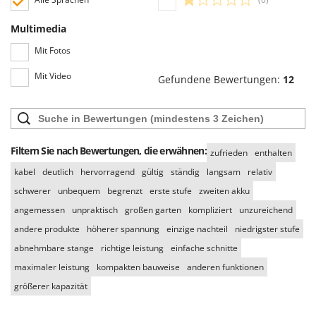
Multimedia
Mit Fotos
Mit Video
Gefundene Bewertungen:
12
Filtern Sie nach Bewertungen, die erwähnen:
zufrieden
enthalten
kabel
deutlich
hervorragend
gültig
ständig
langsam
relativ
schwerer
unbequem
begrenzt
erste stufe
zweiten akku
angemessen
unpraktisch
großen garten
kompliziert
unzureichend
andere produkte
höherer spannung
einzige nachteil
niedrigster stufe
abnehmbare stange
richtige leistung
einfache schnitte
maximaler leistung
kompakten bauweise
anderen funktionen
größerer kapazität