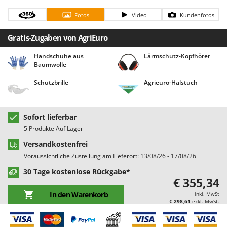
Bodenreinigungsmaschinen
Barbieri
Fotos
Video
Kundenfotos
Brutmaschinen Inkubatoren
Batavia
Gratis-Zugaben von AgriEuro
Bürsten für den Außenbereich
Benassi
Beper
Handschuhe aus
Lärmschutz-Kopfhörer
D
Baumwolle
Dampfreiniger und Dampfbesen
Berkel
Schutzbrille
Agrieuro-Halstuch
Bernardi
E
Einachsschlepper
Bertolini Pumps
Elektrische Tauchpumpen
Besser Vacuum
Sofort lieferbar
Erdbohrer
Bestway
5 Produkte Auf Lager
Erntenetze für Obst und Oliven
Beta tools
Versandkostenfrei
Voraussichtliche Zustellung am Lieferort: 13/08/26 - 17/08/26
Bissell
F
Feder Grubber
30 Tage kostenlose Rückgabe*
Black & Decker
€ 355,34
Feldspritzen für Pflanzenschutz
BlackStone
In den Warenkorb
inkl. MwSt
Fensterreiniger
€ 298,61
exkl. MwSt.
Blue Bird
Fleischwolf
Bomet