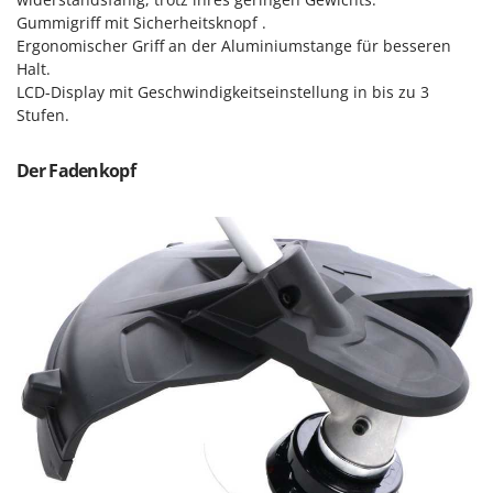
Makita
Gummigriff mit Sicherheitsknopf .
MAMMAMIA
Ergonomischer Griff an der Aluminiumstange für besseren
Halt.
Marcato
LCD-Display mit Geschwindigkeitseinstellung in bis zu 3
Marina Systems
Stufen.
Master
Der Fadenkopf
Mastercook
McCulloch
MCH
Michelin
Mille
Minox
Mockmill
More than chef
MOSA
MOVA