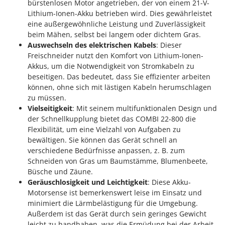
M
bürstenlosen Motor angetrieben, der von einem 21-V-
Mähroboter
Famag
Lithium-Ionen-Akku betrieben wird. Dies gewährleistet
Maisentkörnungsmaschinen
Famur
eine außergewöhnliche Leistung und Zuverlässigkeit
Manuelle Heckenscheren
beim Mähen, selbst bei langem oder dichtem Gras.
FARMER
Auswechseln des elektrischen Kabels
: Dieser
Mehrzweck-Sauggeräte
FBC
Freischneider nutzt den Komfort von Lithium-Ionen-
Minibacköfen
Akkus, um die Notwendigkeit von Stromkabeln zu
Ferrari Group
beseitigen. Das bedeutet, dass Sie effizienter arbeiten
Motorhacken - Gartenfräsen
Ferroni
können, ohne sich mit lästigen Kabeln herumschlagen
Motorspritzen
zu müssen.
Ferrua
Vielseitigkeit
: Mit seinem multifunktionalen Design und
Mulcher für Traktor
FIAC
der Schnellkupplung bietet das COMBI 22-800 die
FIEM
Flexibilität, um eine Vielzahl von Aufgaben zu
N
Notstromaggregat
bewältigen. Sie können das Gerät schnell an
Fimar
verschiedene Bedürfnisse anpassen, z. B. zum
Nudelmaschinen
FINI
Schneiden von Gras um Baumstämme, Blumenbeete,
Büsche und Zäune.
Fiorentini
O
Geräuschlosigkeit und Leichtigkeit
: Diese Akku-
Obstmühlen Obsthäcksler Obstmuser
Fiskars
Motorsense ist bemerkenswert leise im Einsatz und
Obstpressen
minimiert die Lärmbelästigung für die Umgebung.
Flymo
Olivenernter und Schüttler
Außerdem ist das Gerät durch sein geringes Gewicht
Fontana Forni
leicht zu handhaben, was die Ermüdung bei der Arbeit