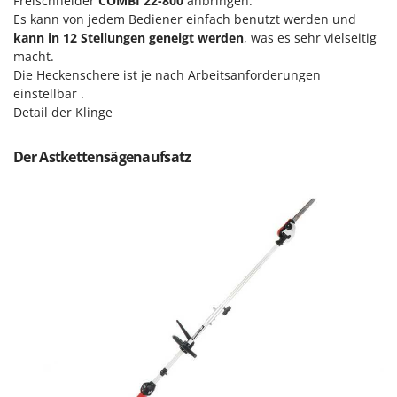
Freischneider
COMBI 22-800
anbringen.
Rato
Es kann von jedem Bediener einfach benutzt werden und
Reber
kann in 12 Stellungen geneigt werden
, was es sehr vielseitig
macht.
Redback
Die Heckenschere ist je nach Arbeitsanforderungen
Resto Italia
einstellbar .
Detail der Klinge
Ribimex
Ripartrak
Der Astkettensägenaufsatz
Ritter
River Systems
Robomow
Rossofuoco
Rover Pompe
Royal Food
Ryobi
S
S.T.P.