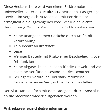
Sprühgeräte für Pflanzenbehandlung
Infaco
Diese Heckenschere wird von einem Elektromotor mit
Stäubegeräte für Traktor
Intec
universeller Batterie
Blue Bird 21V
betrieben. Das geringe
Staubsauger - Elektrobesen
Gewicht im Vergleich zu Modellen mit Benzinmotor
Intex
ermöglicht ein ausgewogenes Produkt für eine leichte
Iseki
T
Handhabung. Weitere Vorteile eines Elektromotors sind:
Teppichreiniger und Teppichbodenreiniger
Italyco
Keine unangenehmen Gerüche durch Kraftstoff-
Thermische und mechanische Unkrautbrenner
ITM
Verbrennung
Tomatenpressen
Kein Bedarf an Kraftstoff
J
Leise
Tragbare Powerstationen
JOLLY ITALIA
Weniger Bauteile mit Risiko einer Beschädigung oder
Traktor-Heckenscheren mit Ausleger
Fehlfunktion
K
Keine Abgase, keine Schäden für die Umwelt und vor
KAAZ
U
allem besser für die Gesundheit des Benutzers
Umfüllpumpen
Karcher
Geringerer Verbrauch und stark reduzierte
Umkehrfräsen
Betriebskosten im Vergleich zu Benzinmodellen
Kasco
Der Akku kann einfach mit dem Ladegerät durch Anschluss
Kemper
V
Vakuumiergeräte
an die Steckdose wieder aufgeladen werden.
Kenwood
Vertikutierer
Keter
Antriebswelle und Bedienelemente