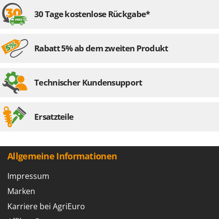
Forest Master
P
30 Tage kostenlose Rückgabe*
Palettengabeln für Traktoren
Francini
Pelletpressen
G
Pflüge für Traktor
Rabatt 5% ab dem zweiten Produkt
G3 Ferrari
Planierschilder für Traktoren
Gardena
Plasmaschneider
Garofalo
Technischer Kundensupport
Poolroboter
GeoTech
Pools
GeoTech Pro
Ersatzteile
Poolstaubsauger
Gierre
Ginko - MGM
R
Rasenmäher
Gipeco
Allgemeine Informationen
Rasensodenschneider
Girmi
Impressum
Rasentraktoren Aufsitzmäher
Goodyear
Marken
Rasentrimmer - Kantenschneider
GRAEF
Rasentrimmer - Motorsensen - Freischneider
Karriere bei AgriEuro
Gre