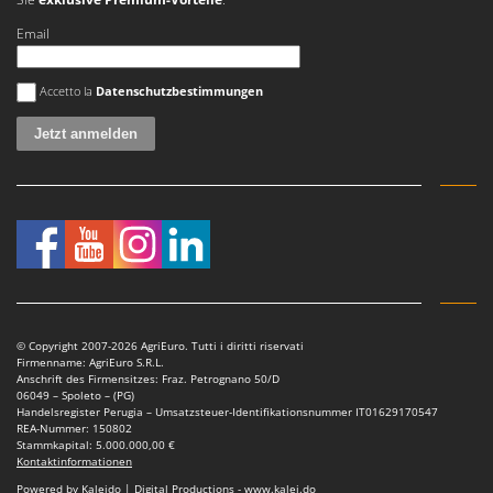
Mowox
Email
MTD
Es ist ein Fehler aufgetreten
Accetto la
Datenschutzbestimmungen
N
New O.M.R.A.
Nilfisk
Ninja
Novatec
Novital
NuAir
NuovaFac
© Copyright 2007-2026 AgriEuro. Tutti i diritti riservati
O
Firmenname: AgriEuro S.R.L.
Officine Savioli
Anschrift des Firmensitzes: Fraz. Petrognano 50/D
06049 – Spoleto – (PG)
Oliviero
Handelsregister Perugia – Umsatzsteuer-Identifikationsnummer IT01629170547
REA-Nummer: 150802
Olix
Stammkapital: 5.000.000,00 €
Kontaktinformationen
OMA
Powered by Kaleido | Digital Productions - www.kalei.do