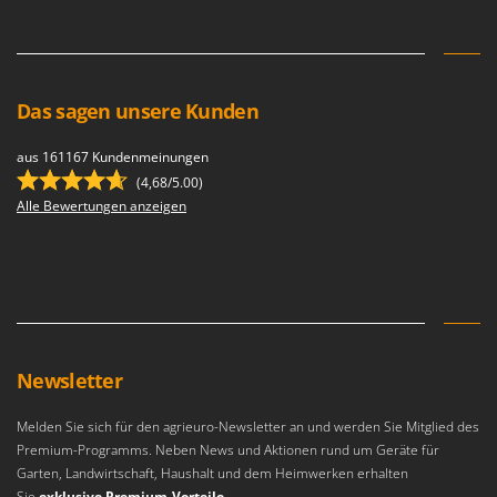
Makita
MAMMAMIA
Marcato
Das sagen unsere Kunden
Marina Systems
Master
aus 161167 Kundenmeinungen
Mastercook
(4,68/5.00)
Alle Bewertungen anzeigen
McCulloch
MCH
Michelin
Mille
Minox
Mockmill
Newsletter
More than chef
Melden Sie sich für den agrieuro-Newsletter an und werden Sie Mitglied des
MOSA
Premium-Programms. Neben News und Aktionen rund um Geräte für
Garten, Landwirtschaft, Haushalt und dem Heimwerken erhalten
MOVA
Sie
exklusive Premium-Vorteile
.