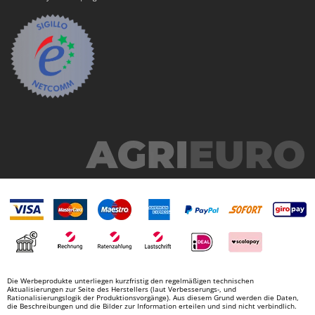
Omas
Ompagrill
Ooni
Oriental Koshin
Outdoorchef
P
Palazzetti
Palumbo Pavi
Partisani
Paterlini
Philips
Pramac
Prismafood
Die Werbeprodukte unterliegen kurzfristig den regelmäßigen technischen
R
Aktualisierungen zur Seite des Herstellers (laut Verbesserungs-, und
Rationalisierungslogik der Produktionsvorgänge). Aus diesem Grund werden die Daten,
R.G.V.
die Beschreibungen und die Bilder zur Information erteilen und sind nicht verbindlich.