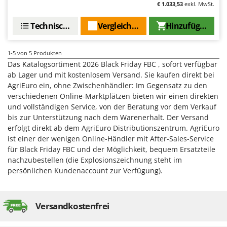
M
Mähroboter
€ 1.033,53
exkl. MwSt.
Famag
Maisentkörnungsmaschinen
Famur
Technische Daten
Vergleichen Sie
Hinzufügen
Manuelle Heckenscheren
FARMER
Mehrzweck-Sauggeräte
FBC
1-5
von 5 Produkten
Minibacköfen
Das Katalogsortiment 2026 Black Friday FBC , sofort verfügbar
Ferrari Group
ab Lager und mit kostenlosem Versand. Sie kaufen direkt bei
Motorhacken - Gartenfräsen
Ferroni
AgriEuro ein, ohne Zwischenhändler: Im Gegensatz zu den
Motorspritzen
verschiedenen Online-Marktplätzen bieten wir einen direkten
Ferrua
und vollständigen Service, von der Beratung vor dem Verkauf
Mulcher für Traktor
FIAC
bis zur Unterstützung nach dem Warenerhalt. Der Versand
erfolgt direkt ab dem AgriEuro Distributionszentrum. AgriEuro
FIEM
N
ist einer der wenigen Online-Händler mit After-Sales-Service
Notstromaggregat
Fimar
für Black Friday FBC und der Möglichkeit, bequem Ersatzteile
Nudelmaschinen
FINI
nachzubestellen (die Explosionszeichnung steht im
persönlichen Kundenaccount zur Verfügung).
Fiorentini
O
Obstmühlen Obsthäcksler Obstmuser
Fiskars
Obstpressen
Flymo
Versandkostenfrei
Olivenernter und Schüttler
Fontana Forni