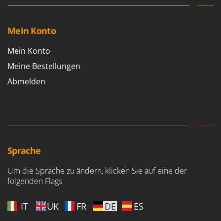
Vogelscheuchen - Vogelabwehr
KitchenAid
W
Komo
Wasserpumpen
Mein Konto
L
Wasserpumpen für Traktoren
Laica
Mein Konto
Wein- und Obstpressen
Lampacrescia - MGM
Meine Bestellungen
Wein- und Ölschichtenfilter
Landxcape
Abmelden
Weitere Produkte
LAR Casalinghi
Wiesenwalzen für Traktor
Lavor
Wippsägen
Linea VZ
Wurstfüller
Lisam
Sprache
Z
Lotusgrill
Zerstäuber
Um die Sprache zu ändern, klicken Sie auf eine der
M
Zinkeneggen
folgenden Flags
M.A.I.BO.
Zubehör für Rasentraktoren
Macom
IT
UK
FR
DE
ES
Macte Ovens