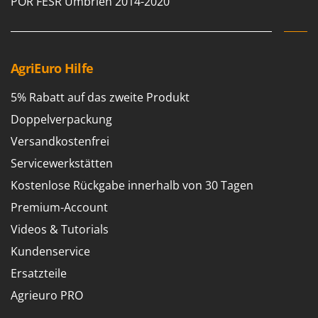
POR FESR Umbrien 2014-2020
Sprühgeräte für Pflanzenbehandlung
Infaco
Stäubegeräte für Traktor
Intec
Staubsauger - Elektrobesen
Intex
AgriEuro Hilfe
Iseki
T
Teppichreiniger und Teppichbodenreiniger
Italyco
5% Rabatt auf das zweite Produkt
Thermische und mechanische Unkrautbrenner
ITM
Doppelverpackung
Tomatenpressen
Versandkostenfrei
J
Tragbare Powerstationen
JOLLY ITALIA
Servicewerkstätten
Traktor-Heckenscheren mit Ausleger
Kostenlose Rückgabe innerhalb von 30 Tagen
K
KAAZ
U
Premium-Account
Umfüllpumpen
Karcher
Videos & Tutorials
Umkehrfräsen
Kasco
Kundenservice
Kemper
V
Ersatzteile
Vakuumiergeräte
Kenwood
Agrieuro PRO
Vertikutierer
Keter