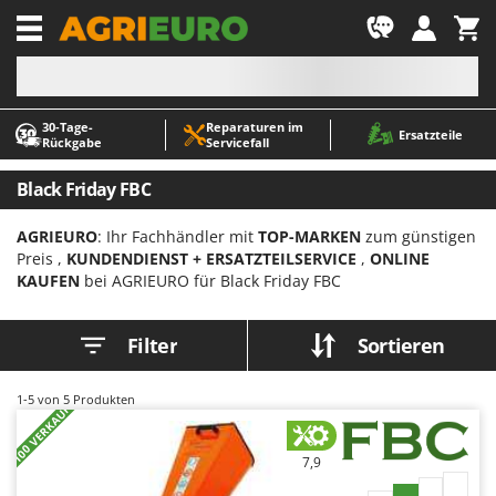
-1
30‑Tage-
Reparaturen im
A
A
Ersatzteile
Rückgabe
Servicefall
Abbeermaschinen - Traubenmühlen
ABAC
Abfüllgeräte
AgriEuro Premium
Black Friday FBC
Akku Gartenscheren
AgriEuro TOP-LINE
AGRIEURO
: Ihr Fachhändler mit
TOP-MARKEN
zum günstigen
Akku Gras- und Strauchscheren
AGT
Preis ,
KUNDENDIENST + ERSATZTEILSERVICE
,
ONLINE
Akku-Stichsägen
Aima
KAUFEN
bei AGRIEURO für Black Friday FBC
Allzwecktransporter - Motorschubkarren
Airmec
Filter
Sortieren
Alu-Teleskopleitern
AL-KO
Anbaubagger Heckbagger für Traktoren
ALA 2000
1-5
von 5 Produkten
+100 VERKAUFT
Arbeitsschutzkleidung
Alce
Aschesauger
Alpina
7,9
Astkettensägen - Hochentaster
Ama