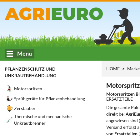
Menu
HOME
Mark
PFLANZENSCHUTZ UND
UNKRAUTBEHANDLUNG
Motorspritz
Motorspritzen
Motorspritzen B
Sprühgeräte für Pflanzenbehandlung
ERSATZTEILE
Die gesamte Pale
Zerstäuber
direkt bei
AgriEu
Thermische und mechanische
angewiesen sind 
Unkrautbrenner
Versand erfolgt 
von
Ersatzteilen
(