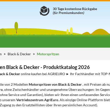
30 Tage kostenlose Rückgabe
(für Premiumkunden)
en
Black & Decker
Motorspritzen
en Black & Decker - Produktkatalog 2026
lack & Decker
online kaufen bei AGRIEURO ► Ihr Fachhändler mit TO
tte von 2 Modellen
Motorspritzen von Black & Decker
, mit Preisen ab nu
ro
, ohne Zwischenhändler und unangenehme Überraschungen: Im Gegensat
(ohne Service und Garantien), bieten wir Ihnen einen umfassenden Servic
ab unserem
Vertriebszentrum AgriEuro
. Als einzige Online-Plattform bie
Zugang zu den Ersatzteillisten über Ihren persönlichen Account).