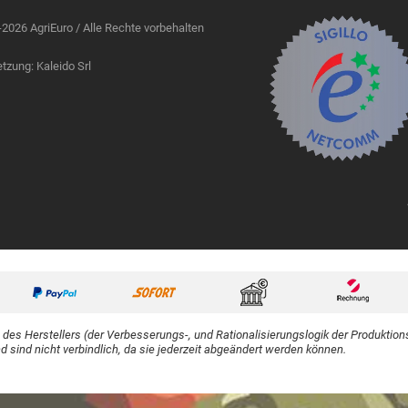
2026 AgriEuro / Alle Rechte vorbehalten
zung: Kaleido Srl
des Herstellers (der Verbesserungs-, und Rationalisierungslogik der Produktion
sind nicht verbindlich, da sie jederzeit abgeändert werden können.