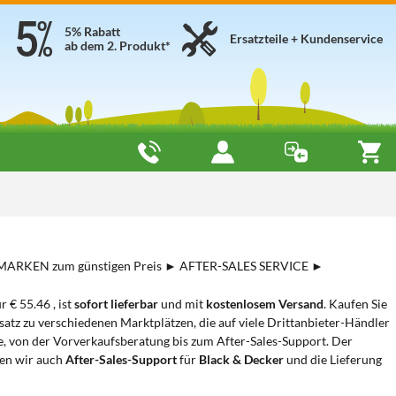
5% Rabatt
Ersatzteile + Kundenservice
ab dem 2. Produkt*
P-MARKEN zum günstigen Preis ► AFTER-SALES SERVICE ►
r € 55.46 , ist
sofort lieferbar
und mit
kostenlosem Versand
. Kaufen Sie
z zu verschiedenen Marktplätzen, die auf viele Drittanbieter-Händler
e, von der Vorverkaufsberatung bis zum After-Sales-Support. Der
ten wir auch
After-Sales-Support
für
Black & Decker
und die Lieferung