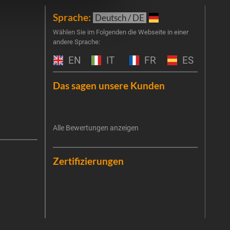
Sprache:
New
Deutsch / DE
t
Melde
Wählen Sie im Folgenden die Webseite in einer
andere Sprache:
an un
Prog
EN
IT
FR
ES
um Ge
Haus
Das sagen unsere Kunden
exkl
E-Mai
Alle Bewertungen anzeigen
Es ist
Die V
erneu
Date
Die E
Zertifizierungen
Zukun
priva