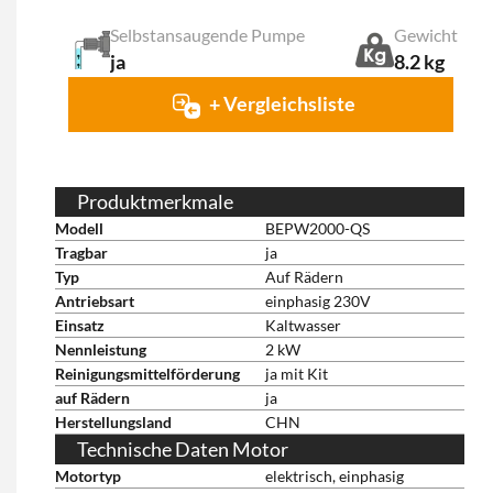
Selbstansaugende Pumpe
Gewicht
ja
8.2 kg
+ Vergleichsliste
Produktmerkmale
Modell
BEPW2000-QS
Tragbar
ja
Typ
Auf Rädern
Antriebsart
einphasig 230V
Einsatz
Kaltwasser
Nennleistung
2 kW
Reinigungsmittelförderung
ja mit Kit
auf Rädern
ja
Herstellungsland
CHN
Technische Daten Motor
Motortyp
elektrisch, einphasig