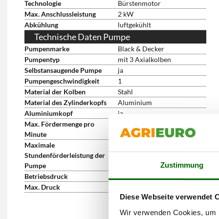
Technologie
Bürstenmotor
Max. Anschlussleistung
2 kW
Abkühlung
luftgekühlt
Technische Daten Pumpe
Pumpenmarke
Black & Decker
Pumpentyp
mit 3 Axialkolben
Selbstansaugende Pumpe
ja
Pumpengeschwindigkeit
1
Material der Kolben
Stahl
Material des Zylinderkopfs
Aluminium
Aluminiumkopf
ja
Max. Fördermenge pro
7.5 L/min
Minute
Maximale
450 L/h
Stundenförderleistung der
Zustimmung
Pumpe
Betriebsdruck
150 bar
Max. Druck
150 bar
Diese Webseite verwendet 
Wir verwenden Cookies, um I