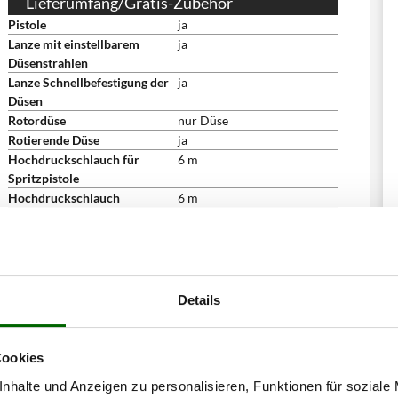
Lieferumfang/Gratis-Zubehör
Pistole
ja
Lanze mit einstellbarem
ja
Düsenstrahlen
Lanze Schnellbefestigung der
ja
Düsen
Rotordüse
nur Düse
Rotierende Düse
ja
Hochdruckschlauch für
6 m
Spritzpistole
Hochdruckschlauch
6 m
Bedienungsanleitung
ja
Abmessungen
Abmessung Produkt cm
82X28X26 cm
(LxBxH)
Nettogewicht
8.2 kg
Details
Verpackung
Originalverpackung
Abmessung Verpackung/en
63X30X27 cm
cm (LxBxH)
Cookies
Montagezeit
montiert
nhalte und Anzeigen zu personalisieren, Funktionen für soziale