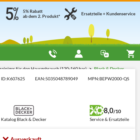
5% Rabatt
Ersatzteile + Kundenservice
ab dem 2. Produkt*
einiger für den Hausgebrauch (120-160 bar)
Black & Decker
ID:
K607625
EAN:
5035048789049
MPN:
BEPW2000-QS
8,0
/10
Katalog Black & Decker
Service & Ersatzteile
Ausverkauft