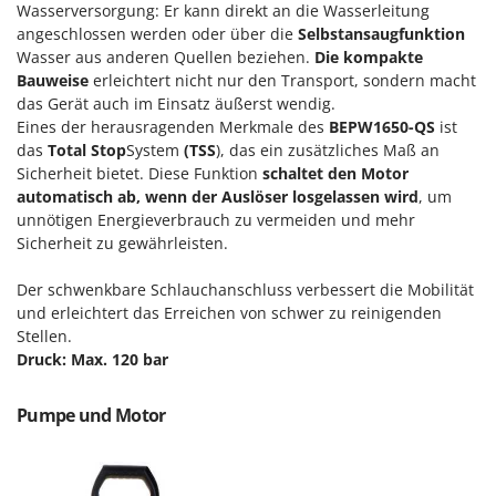
M
Mähroboter
Wasserversorgung: Er kann direkt an die Wasserleitung
Famag
angeschlossen werden oder über die
Selbstansaugfunktion
Maisentkörnungsmaschinen
Famur
Wasser aus anderen Quellen beziehen.
Die kompakte
Manuelle Heckenscheren
Bauweise
erleichtert nicht nur den Transport, sondern macht
FARMER
das Gerät auch im Einsatz äußerst wendig.
Mehrzweck-Sauggeräte
FBC
Eines der herausragenden Merkmale des
BEPW1650-QS
ist
Minibacköfen
Ferrari Group
das
Total Stop
System
(TSS
), das ein zusätzliches Maß an
Sicherheit bietet. Diese Funktion
schaltet den Motor
Motorhacken - Gartenfräsen
Ferroni
automatisch ab, wenn der Auslöser losgelassen wird
, um
Motorspritzen
Ferrua
unnötigen Energieverbrauch zu vermeiden und mehr
Mulcher für Traktor
Sicherheit zu gewährleisten.
FIAC
FIEM
N
Der schwenkbare Schlauchanschluss verbessert die Mobilität
Notstromaggregat
und erleichtert das Erreichen von schwer zu reinigenden
Fimar
Stellen.
Nudelmaschinen
FINI
Druck: Max. 120 bar
Fiorentini
O
Obstmühlen Obsthäcksler Obstmuser
Pumpe und Motor
Fiskars
Obstpressen
Flymo
Olivenernter und Schüttler
Fontana Forni