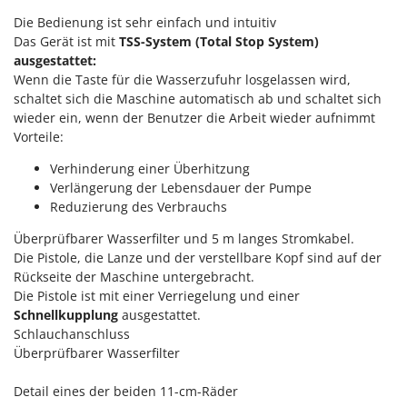
Vogelscheuchen - Vogelabwehr
KitchenAid
Die Bedienung ist sehr einfach und intuitiv
W
Komo
Das Gerät ist mit
TSS-System (Total Stop System)
Wasserpumpen
ausgestattet:
L
Wasserpumpen für Traktoren
Wenn die Taste für die Wasserzufuhr losgelassen wird,
Laica
schaltet sich die Maschine automatisch ab und schaltet sich
Wein- und Obstpressen
wieder ein, wenn der Benutzer die Arbeit wieder aufnimmt
Lampacrescia - MGM
Wein- und Ölschichtenfilter
Vorteile:
Landxcape
Weitere Produkte
Verhinderung einer Überhitzung
LAR Casalinghi
Wiesenwalzen für Traktor
Verlängerung der Lebensdauer der Pumpe
Lavor
Reduzierung des Verbrauchs
Wippsägen
Linea VZ
Überprüfbarer Wasserfilter und 5 m langes Stromkabel.
Wurstfüller
Lisam
Die Pistole, die Lanze und der verstellbare Kopf sind auf der
Rückseite der Maschine untergebracht.
Z
Lotusgrill
Zerstäuber
Die Pistole ist mit einer Verriegelung und einer
Schnellkupplung
ausgestattet.
M
Zinkeneggen
Schlauchanschluss
M.A.I.BO.
Zubehör für Rasentraktoren
Überprüfbarer Wasserfilter
Macom
Macte Ovens
Detail eines der beiden 11-cm-Räder