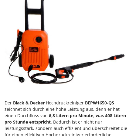
Forest Master
P
Palettengabeln für Traktoren
Francini
Pelletpressen
G
Pflüge für Traktor
G3 Ferrari
Planierschilder für Traktoren
Gardena
Plasmaschneider
Garofalo
Poolroboter
GeoTech
Pools
GeoTech Pro
Poolstaubsauger
Gierre
Ginko - MGM
R
Rasenmäher
Gipeco
Rasensodenschneider
Der
Black & Decker
Hochdruckreiniger
BEPW1650-QS
Girmi
zeichnet sich durch eine hohe Leistung aus, denn er hat
Rasentraktoren Aufsitzmäher
Goodyear
einen Durchfluss von
6,8 Litern pro Minute, was 408 Litern
Rasentrimmer - Kantenschneider
pro Stunde entspricht
. Dadurch ist er nicht nur
GRAEF
Rasentrimmer - Motorsensen - Freischneider
leistungsstark, sondern auch effizient und überschreitet die
Gre
für einen effektiven Hochdruckreiniger erforderliche