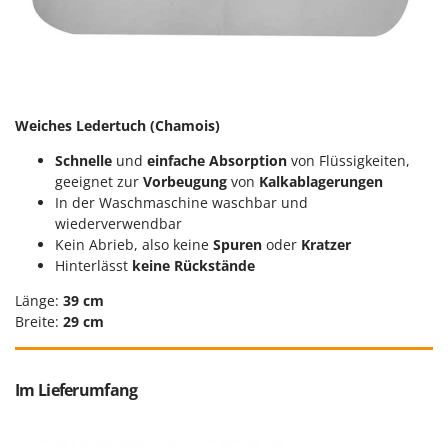
Spiralmac
Spring Protezione
Spyro
Stanley
Weiches Ledertuch (Chamois)
Stiga
Stocker
Schnelle
und
einfache
Absorption
von Flüssigkeiten,
geeignet zur
Vorbeugung
von
Kalkablagerungen
Sunseeker
In der Waschmaschine waschbar und
wiederverwendbar
T
Kein Abrieb, also keine
Spuren
oder
Kratzer
Tecla
Hinterlässt
keine Rückstände
TecnoGen
Länge:
39 cm
Tellarini Pompe
Breite:
29 cm
Telwin
Tenco
Im Lieferumfang
Tineco
Titania