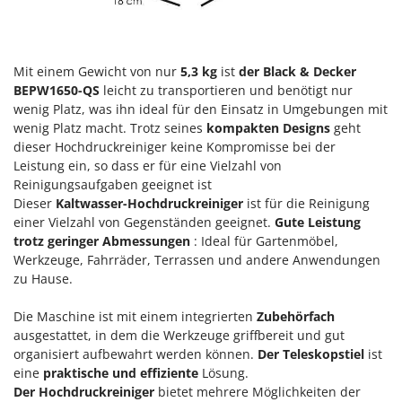
Klimaanlagen – Klimageräte
E
Knetmaschinen
Echo
Knochensägen
EcoFlow
Mit einem Gewicht von nur
5,3 kg
ist
der Black & Decker
Kompressoren - elektrisch
BEPW1650-QS
leicht zu transportieren und benötigt nur
Edilmark
wenig Platz, was ihn ideal für den Einsatz in Umgebungen mit
Kompressoren für Ernte und Baumschnitt
Effeuno
wenig Platz macht. Trotz seines
kompakten Designs
geht
Kreiseleggen
dieser Hochdruckreiniger keine Kompromisse bei der
Einhell
Leistung ein, so dass er für eine Vielzahl von
Küchenreiben - elektrisch
Elegen
Reinigungsaufgaben geeignet ist
Kükenaufzuchtboxen
Energy Gruppi
Dieser
Kaltwasser-Hochdruckreiniger
ist für die Reinigung
einer Vielzahl von Gegenständen geeignet.
Gute Leistung
Enotecnica Pillan
L
trotz geringer Abmessungen
: Ideal für Gartenmöbel,
Laderampe aus Aluminium
Eschenfelder
Werkzeuge, Fahrräder, Terrassen und andere Anwendungen
Laubsauger - Laubbläser
zu Hause.
EuroMech
Laubsauger auf Rädern
Eurosystems
Die Maschine ist mit einem integrierten
Zubehörfach
Luftentfeuchter
ausgestattet, in dem die Werkzeuge griffbereit und gut
F
organisiert aufbewahrt werden können.
Der Teleskopstiel
ist
Luftkühler
FAC
eine
praktische und effiziente
Lösung.
Fama Industrie
Der Hochdruckreiniger
bietet mehrere Möglichkeiten der