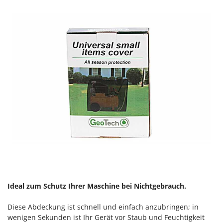
Rato
Reber
Redback
Resto Italia
Ribimex
Ripartrak
Ritter
River Systems
Robomow
Rossofuoco
Rover Pompe
Royal Food
Ryobi
Ideal zum Schutz Ihrer Maschine bei Nichtgebrauch.
S
Diese Abdeckung ist schnell und einfach anzubringen; in
S.T.P.
wenigen Sekunden ist Ihr Gerät vor Staub und Feuchtigkeit