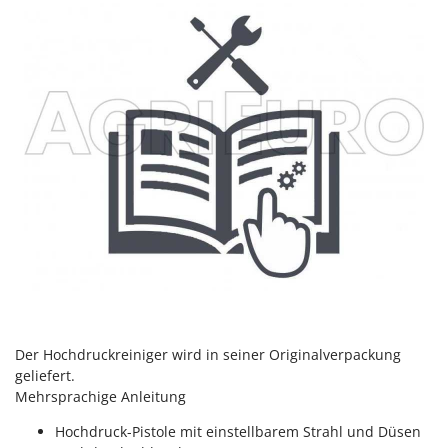
Tornado
Tre Spade
Trev - Abrek - TecnoVIR
Trotec
Troy-Bilt
U
Udor
Unger
V
Verdemax
Vesco
Volpi
Der Hochdruckreiniger wird in seiner Originalverpackung
geliefert.
W
Waldner
Mehrsprachige Anleitung
Weber
Hochdruck-Pistole mit einstellbarem Strahl und Düsen