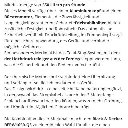
Reinigungsmaschinen für Fassaden, Fenster und PV-Anlagen
GreenBay
Mindestmenge von
350 Litern pro Stunde
.
Rührtöpfe mit Elektrischem Rührwerk
Dieses Modell verfügt über einen
Aluminiumkopf
und einen
Greenworks
Bürstenmotor
, Elemente, die Zuverlässigkeit und
Rupfmaschinen
GRIFO
Langlebigkeit garantieren. Gehärtete
Edelstahlkolben
bieten
zusätzliche Festigkeit und Robustheit. Das automatische
S
GVS
Sämaschinen und Düngerstreuer
Sicherheitsventil mit Druckrückstellung im Pumpenkopf sorgt
GYS
für eine sichere Anwendung des Geräts und verhindert
Scheibenpflüge
mögliche Gefahren.
H
Schneefräsen
Ein besonderes Merkmal ist das Total-Stop-System, mit dem
Hailo
der Hochdruckreiniger aus der Ferne
gestoppt werden kann,
Schneeräumer
Helvi
was die Sicherheit und den Bedienkomfort erhöht.
Schrotmühlen - elektrisch
Henx
Der thermische Motorschutz verhindert eine Überhitzung
Schwader für Traktoren
HiKOKI
und verlängert so die Lebensdauer des Geräts.
Schweißgeräte
Das Design wird durch eine seitliche Kabelhalterung ergänzt,
Honda
Seilwinden - Motorseilwinden
in der sowohl das Stromkabel als auch der 3 Meter lange
Schlauch aufbewahrt werden können, was zu mehr Ordnung
I
Sichelmähwerke für Traktoren
Idromatic
und Komfort im täglichen Gebrauch beiträgt.
Sichelmulcher für Traktoren
Il-Tec
Die Kombination dieser Merkmale macht den
Black & Decker
Sortierer für Oliven
Imperia
BEPW1650-QS
zu einer idealen Wahl für alle, die einen