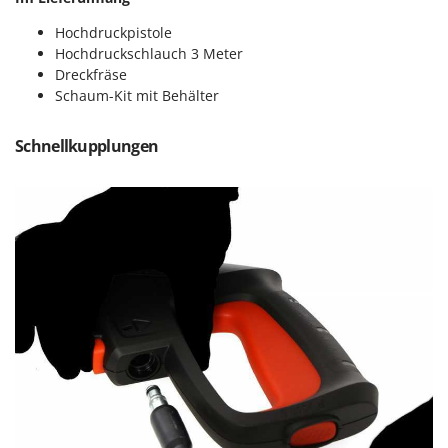
Mowox
Hochdruckpistole
MTD
Hochdruckschlauch 3 Meter
Dreckfräse
N
Schaum-Kit mit Behälter
New O.M.R.A.
Nilfisk
Schnellkupplungen
Ninja
Novatec
Novital
NuAir
NuovaFac
O
Officine Savioli
Oliviero
Olix
OMA