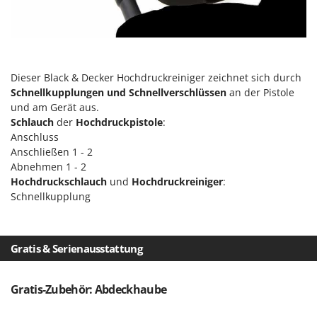
Omas
Ompagrill
Ooni
Oriental Koshin
Dieser Black & Decker Hochdruckreiniger zeichnet sich durch
Outdoorchef
Schnellkupplungen und Schnellverschlüssen
an der Pistole
und am Gerät aus.
Schlauch
der
Hochdruckpistole
:
P
Palazzetti
Anschluss
Anschließen 1 - 2
Palumbo Pavi
Abnehmen 1 - 2
Partisani
Hochdruckschlauch
und
Hochdruckreiniger
:
Schnellkupplung
Paterlini
Philips
Pramac
Gratis & Serienausstattung
Prismafood
Gratis-Zubehör: Abdeckhaube
R
R.G.V.