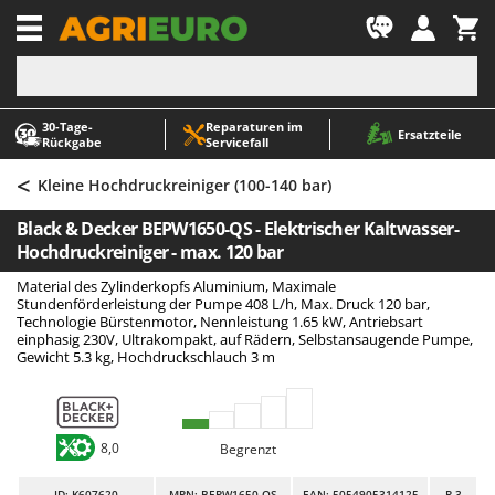
-1
30‑Tage-
Reparaturen im
A
A
Ersatzteile
Rückgabe
Servicefall
Abbeermaschinen - Traubenmühlen
ABAC
<
Abfüllgeräte
AgriEuro Premium
Kleine Hochdruckreiniger (100-140 bar)
Akku Gartenscheren
AgriEuro TOP-LINE
Black & Decker BEPW1650-QS - Elektrischer Kaltwasser-
Akku Gras- und Strauchscheren
AGT
Hochdruckreiniger - max. 120 bar
Akku-Stichsägen
Aima
Material des Zylinderkopfs Aluminium, Maximale
Stundenförderleistung der Pumpe 408 L/h, Max. Druck 120 bar,
Allzwecktransporter - Motorschubkarren
Airmec
Technologie Bürstenmotor, Nennleistung 1.65 kW, Antriebsart
einphasig 230V, Ultrakompakt, auf Rädern, Selbstansaugende Pumpe,
Alu-Teleskopleitern
AL-KO
Gewicht 5.3 kg, Hochdruckschlauch 3 m
Anbaubagger Heckbagger für Traktoren
ALA 2000
Arbeitsschutzkleidung
Alce
Aschesauger
Alpina
8,0
Begrenzt
Astkettensägen - Hochentaster
Ama
ID
: K607620
MPN: BEPW1650-QS
EAN: 5054905314125
R-3