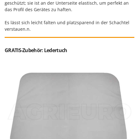
Santos
geschützt; sie ist an der Unterseite elastisch, um perfekt an
das Profil des Gerätes zu haften.
Sbaraglia
Schnitzer
Es lässt sich leicht falten und platzsparend in der Schachtel
verstauen.n.
Seven Italy
Shark
Shindaiwa
GRATIS-Zubehör: Ledertuch
Silky
Simatech
Sirman
Skil
Smartwood
Smeg
Snapper
Solidur
Spice Electronics