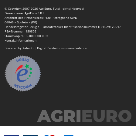
© Copyright 2007-2026 AgriEuro. Tutti i diritti riservati
Firmenname: AgriEuro S.R.L.
Anschrift des Firmensitzes: Fraz. Petrognano 50/D
06049 – Spoleto – (PG)
Handelsregister Perugia – Umsatzsteuer-Identifikationsnummer IT01629170547
REA-Nummer: 150802
Stammkapital: 5.000.000,00 €
Kontaktinformationen
Powered by Kaleido | Digital Productions - www.kalei.do