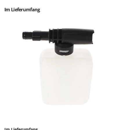
Makita
Im Lieferumfang
MAMMAMIA
Marcato
Marina Systems
Master
Mastercook
McCulloch
MCH
Michelin
Mille
Minox
Mockmill
More than chef
MOSA
MOVA
Im Lieferumfang