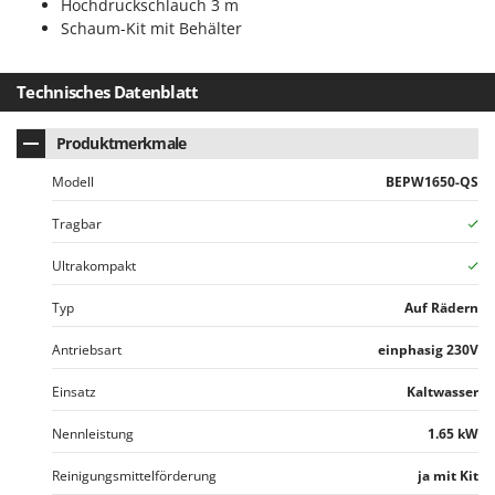
Hochdruckschlauch 3 m
WIDU
Schaum-Kit mit Behälter
Wiper EcoRobot
Wolf Garten
Technisches Datenblatt
Wortex
Worx
Produktmerkmale
Modell
BEPW1650-QS
Y
Yard Force
Tragbar
Z
Ultrakompakt
Zanon
Zephir
Typ
Auf Rädern
ZGrills
Antriebsart
einphasig 230V
Zodiac
Einsatz
Kaltwasser
Zomax
Nennleistung
1.65 kW
Reinigungsmittelförderung
ja mit Kit