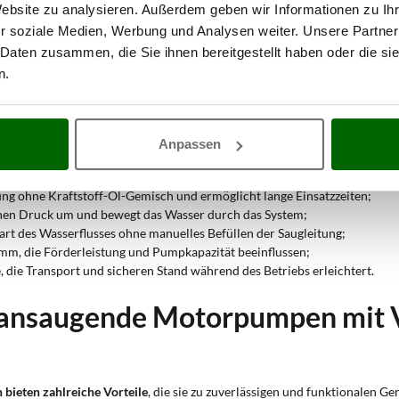
tansaugende Motorpumpe mit Ve
Website zu analysieren. Außerdem geben wir Informationen zu I
r soziale Medien, Werbung und Analysen weiter. Unsere Partner
 Daten zusammen, die Sie ihnen bereitgestellt haben oder die s
n.
ahmen
arbeiten mit einem
4-Takt-Benzinmotor
, der eine
Kreiselpumpe
ant
üllen zu müssen, wodurch die Startzeiten reduziert und die Effizienz e
zum Auslass fördert. Die
maximale Ansaughöhe
gibt die maximale Tiefe
Anpassen
tung ohne Kraftstoff-Öl-Gemisch und ermöglicht lange Einsatzzeiten;
chen Druck um und bewegt das Wasser durch das System;
rt des Wasserflusses ohne manuelles Befüllen der Saugleitung;
m, die Förderleistung und Pumpkapazität beeinflussen;
die Transport und sicheren Stand während des Betriebs erleichtert.
stansaugende Motorpumpen mit
ieten zahlreiche Vorteile
, die sie zu zuverlässigen und funktionalen 