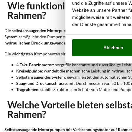
Wie funktioniert eine selbs
und die Zugriffe auf unsere 
Website an unsere Partner fü
Rahmen?
möglicherweise mit weiteren
der Dienste gesammelt habe
Die
selbstansaugenden Motorpumpen mit Verbrennungsmotor auf R
System
ermöglicht den Pumpenstart, ohne die Saugleitung manuell bef
hydraulischen Druck umgewandelt
, der das Wasser vom Ansaugpunkt 
Ablehnen
Die wichtigsten Komponenten sind:
4-Takt-Benzinmotor:
sorgt für konstante und zuverlässige Leis
Kreiselpumpe:
wandelt die mechanische Leistung in hydraulis
Selbstansaugendes System:
gewährleistet den automatischen Sta
Saug- und Druckanschlüsse:
mit Durchmessern von 50 bis 100 m
Tragrahmen:
stabile Struktur zum Schutz von Motor und Pumpe, 
Welche Vorteile bieten selb
Rahmen?
Selbstansaugende Motorpumpen mit Verbrennungsmotor auf Rahmen b