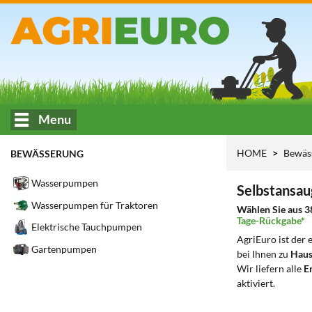
Menu
HOME
Bewäs
BEWÄSSERUNG
Wasserpumpen
Selbstansau
Wasserpumpen für Traktoren
Wählen Sie aus 3
Tage-Rückgabe*
Elektrische Tauchpumpen
AgriEuro ist der
Gartenpumpen
bei Ihnen zu
Haus
Wir liefern alle
Er
aktiviert.