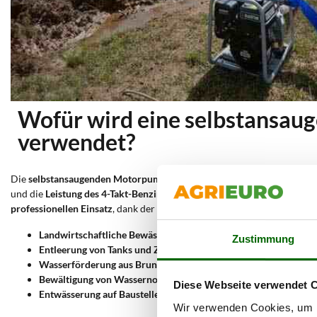
Wofür wird eine selbstansa
verwendet?
Die
selbstansaugenden Motorpumpen mit Verbrennungsmotor auf R
und die
Leistung des 4-Takt-Benzinmotors
ermöglichen den Einsatz au
professionellen Einsatz
, dank der breiten Modellvielfalt. Typische An
Landwirtschaftliche Bewässerung:
Verteilung von Wasser über 
Zustimmung
Entleerung von Tanks und Zisternen:
schnelles und kontrollier
Wasserförderung aus Brunnen und Teichen:
Ansaugen von Wasse
Bewältigung von Wassernotfällen:
Entwässerung überfluteter B
Diese Webseite verwendet 
Entwässerung auf Baustellen:
Entfernung von Oberflächen- ode
Wir verwenden Cookies, um I