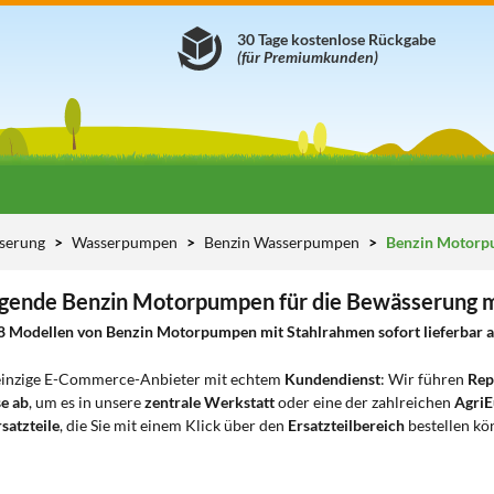
30 Tage kostenlose Rückgabe
(für Premiumkunden)
serung
Wasserpumpen
Benzin Wasserpumpen
Benzin Motorp
gende Benzin Motorpumpen für die Bewässerung m
8 Modellen von Benzin Motorpumpen mit Stahlrahmen sofort lieferbar au
 einzige E-Commerce-Anbieter mit echtem
Kundendienst
: Wir führen
Rep
e ab
, um es in unsere
zentrale Werkstatt
oder eine der zahlreichen
AgriE
satzteile
, die Sie mit einem Klick über den
Ersatzteilbereich
bestellen kö