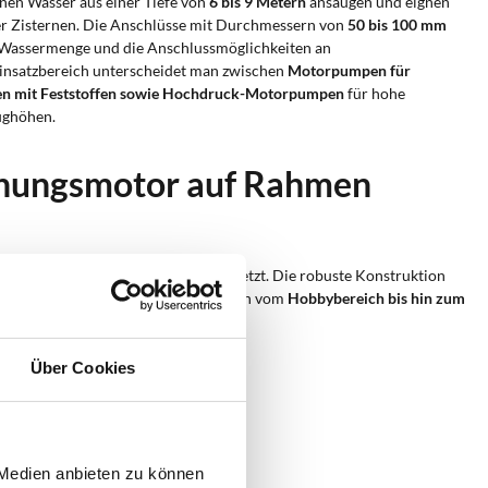
en Wasser aus einer Tiefe von
6 bis 9 Metern
ansaugen und eignen
der Zisternen. Die Anschlüsse mit Durchmessern von
50 bis 100 mm
e Wassermenge und die Anschlussmöglichkeiten an
insatzbereich unterscheidet man zwischen
Motorpumpen für
n mit Feststoffen sowie Hochdruck-Motorpumpen
für hohe
ughöhen.
nnungsmotor auf Rahmen
eichen ohne Stromversorgung
eingesetzt. Die robuste Konstruktion
erhöhen. Die Einsatzbereiche reichen vom
Hobbybereich bis hin zum
schiedlicher Kulturen;
Über Cookies
en;
 Anwendungen;
 Medien anbieten zu können