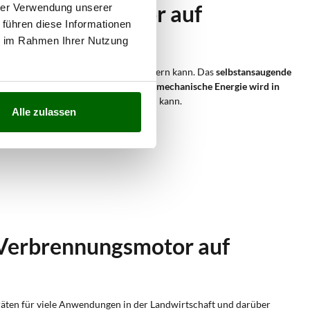
rbrennungsmotor auf
hrer Verwendung unserer
 führen diese Informationen
ie im Rahmen Ihrer Nutzung
reibt, die große Wassermengen fördern kann. Das
selbstansaugende
rhöht werden. Die vom Motor erzeugte
mechanische Energie wird in
 an, aus der Wasser angesaugt werden kann.
Alle zulassen
 Verbrennungsmotor auf
Geräten für viele Anwendungen in der Landwirtschaft und darüber