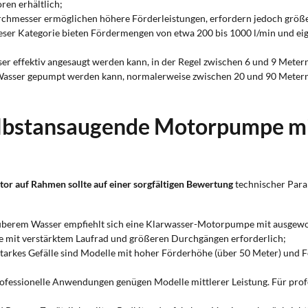
en erhältlich;
hmesser ermöglichen höhere Förderleistungen, erfordern jedoch größ
eser Kategorie bieten Fördermengen von etwa 200 bis 1000 l/min und ei
ser effektiv angesaugt werden kann, in der Regel zwischen 6 und 9 Meter
Wasser gepumpt werden kann, normalerweise zwischen 20 und 90 Metern.
selbstansaugende Motorpumpe m
 auf Rahmen sollte auf einer sorgfältigen Bewertung
technischer Para
berem Wasser empfiehlt sich eine Klarwasser-Motorpumpe mit ausgewog
e mit verstärktem Laufrad und größeren Durchgängen erforderlich;
tarkes Gefälle sind Modelle mit hoher Förderhöhe (über 50 Meter) und F
fessionelle Anwendungen genügen Modelle mittlerer Leistung. Für profe