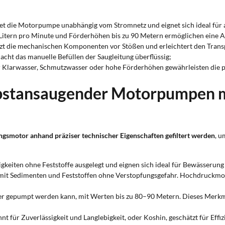
et die Motorpumpe unabhängig vom Stromnetz und eignet sich ideal für 
itern pro Minute und Förderhöhen bis zu 90 Metern ermöglichen eine 
t die mechanischen Komponenten vor Stößen und erleichtert den Trans
cht das manuelle Befüllen der Saugleitung überflüssig;
 Klarwasser, Schmutzwasser oder hohe Förderhöhen gewährleisten die 
lbstansaugender Motorpumpen 
smotor anhand präziser technischer Eigenschaften gefiltert werden
, u
gkeiten ohne Feststoffe ausgelegt und eignen sich ideal für Bewässeru
it Sedimenten und Feststoffen ohne Verstopfungsgefahr. Hochdruckmode
er gepumpt werden kann, mit Werten bis zu 80–90 Metern. Dieses Merkma
ür Zuverlässigkeit und Langlebigkeit, oder Koshin, geschätzt für Effiz