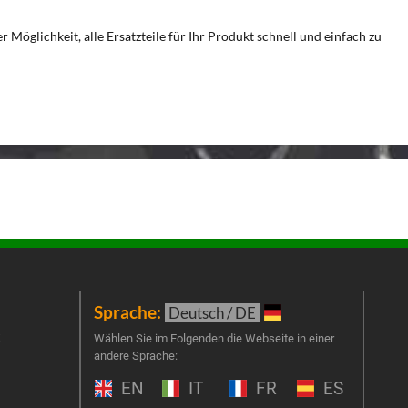
Möglichkeit, alle Ersatzteile für Ihr Produkt schnell und einfach zu
Sprache:
New
Deutsch / DE
t
Melde
Wählen Sie im Folgenden die Webseite in einer
andere Sprache:
an un
Prog
EN
IT
FR
ES
um Ge