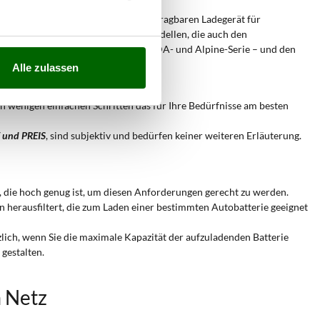
Awelco.
Unser Angebot reicht vom tragbaren Ladegerät für
Hobbyzwecke bis hin zu Modellen, die auch den
samten Markt – wie der Telwin NEVADA- und Alpine-Serie – und den
Alle zulassen
 in wenigen einfachen Schritten das für Ihre Bedürfnisse am besten
und PREIS
, sind subjektiv und bedürfen keiner weiteren Erläuterung.
en, die hoch genug ist, um diesen Anforderungen gerecht zu werden.
ten herausfiltert, die zum Laden einer bestimmten Autobatterie geeignet
tzlich, wenn Sie die maximale Kapazität der aufzuladenden Batterie
gestalten.
m Netz