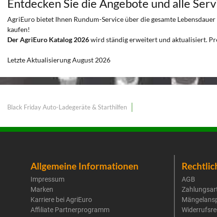
Entdecken Sie die Angebote und alle Servi
AgriEuro bietet Ihnen Rundum-Service über die gesamte Lebensdauer Ihr
kaufen!
Der AgriEuro Katalog 2026
wird ständig erweitert und aktualisiert. Pr
Letzte Aktualisierung August 2026
Black Friday Auto-Ladegeräte & Starthilfen
Allgemeine Informationen
Rechtlic
Impressum
AGB
Marken
Zahlungsar
Karriere bei AgriEuro
Mängelans
Affiliate Partnerprogramm
Widerrufsre