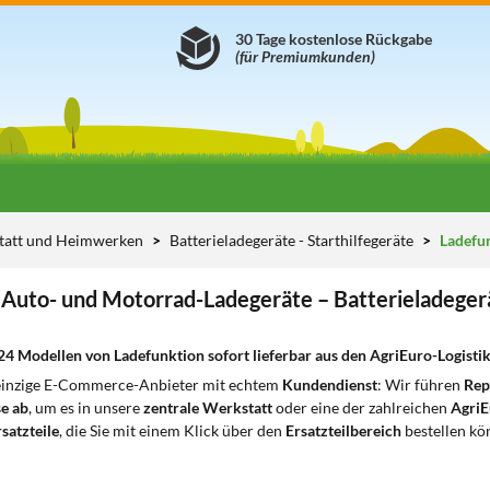
30 Tage kostenlose Rückgabe
(für Premiumkunden)
tatt und Heimwerken
Batterieladegeräte - Starthilfegeräte
Ladefu
Auto- und Motorrad-Ladegeräte – Batterieladegerät
24 Modellen von Ladefunktion sofort lieferbar aus den AgriEuro-Logistik
 einzige E-Commerce-Anbieter mit echtem
Kundendienst
: Wir führen
Rep
e ab
, um es in unsere
zentrale Werkstatt
oder eine der zahlreichen
AgriE
satzteile
, die Sie mit einem Klick über den
Ersatzteilbereich
bestellen kö