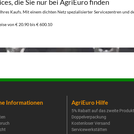
ces, die Sie nur bei AgriEuro finden
es Kaufs. Mit einem dichten Netz spezialisierter Servicezentren und der 
eise von € 20.90 bis € 600.10
he Informationen
AgriEuro Hilfe
5% Rabatt auf das zweite Produk
ten
Doppelverpackung
pruch
Kostenloser Versand
cht
Servicewerkstätten