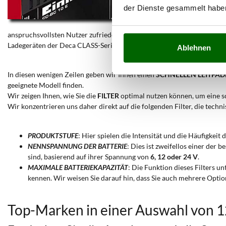
der Dienste gesammelt habe
anspruchsvollsten Nutzer zufriedenstellen. Sie haben somit die Wah
Ladegeräten der Deca CLASS-Serie.
Ablehnen
In diesen wenigen Zeilen geben wir Ihnen einen
SCHNELLEN LEITFA
geeignete Modell finden.
Wir zeigen Ihnen, wie Sie die
FILTER
optimal nutzen können, um eine sch
Wir konzentrieren uns daher direkt auf die folgenden Filter, die techn
PRODUKTSTUFE
: Hier spielen die Intensität und die Häufigkei
NENNSPANNUNG DER BATTERIE
: Dies ist zweifellos einer der 
sind, basierend auf ihrer Spannung von
6, 12 oder 24 V
.
MAXIMALE BATTERIEKAPAZITÄT
: Die Funktion dieses Filters u
kennen. Wir weisen Sie darauf hin, dass Sie auch mehrere Optio
Top-Marken in einer Auswahl von 