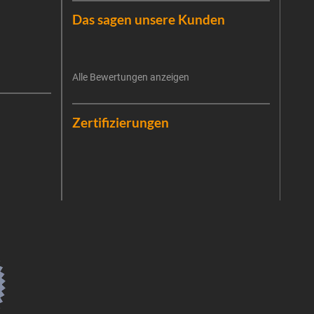
Haus
Das sagen unsere Kunden
exkl
E-Mai
Alle Bewertungen anzeigen
Es ist
Die V
erneu
Date
Die E
Zertifizierungen
Zukun
priva