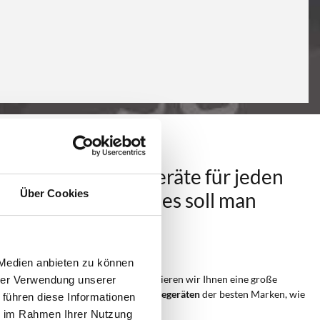
Batterieladegeräte für jeden
Über Cookies
Bedarf: Welches soll man
wählen?
 Medien anbieten zu können
In diesem Abschnitt präsentieren wir Ihnen eine große
hrer Verwendung unserer
Auswahl an
Autobatterieladegeräten
der besten Marken, wie
 führen diese Informationen
Telwin, Deca und
ie im Rahmen Ihrer Nutzung