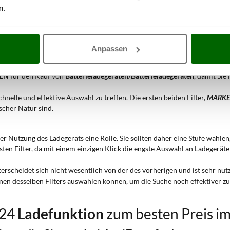
n.
l zwischen den beliebtesten und meistverkauften Ladegeräten auf dem ge
Anpassen
DEN
für den Kauf von
Batterieladegeräten/Batterieladegeräten
, damit Sie
nelle und effektive Auswahl zu treffen. Die ersten beiden Filter,
MARKE 
ischer Natur sind.
t der Nutzung des Ladegeräts eine Rolle. Sie sollten daher eine Stufe wähl
besten Filter, da mit einem einzigen Klick die engste Auswahl an Ladegerä
nterscheidet sich nicht wesentlich von der des vorherigen und ist sehr nü
nen desselben Filters auswählen können, um die Suche noch effektiver zu 
124
Ladefunktion
zum besten Preis i