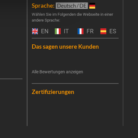
Sprache:
New
Deutsch / DE
t
Melde
Wählen Sie im Folgenden die Webseite in einer
andere Sprache:
an un
Prog
EN
IT
FR
ES
um Ge
Haus
Das sagen unsere Kunden
exkl
E-Mai
Alle Bewertungen anzeigen
Es ist
Die V
erneu
Date
Die E
Zertifizierungen
Zukun
priva