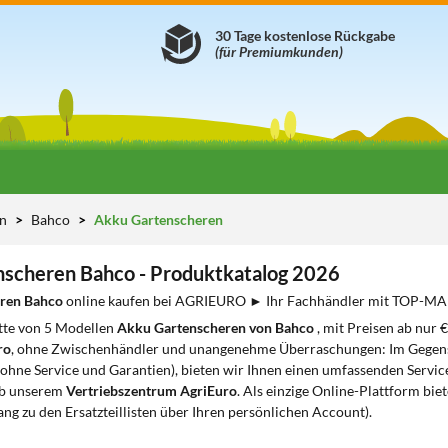
30 Tage kostenlose Rückgabe
(für Premiumkunden)
en
Bahco
Akku Gartenscheren
scheren Bahco - Produktkatalog 2026
eren Bahco
online kaufen bei AGRIEURO ► Ihr Fachhändler mit TOP-
tte von 5 Modellen
Akku Gartenscheren von Bahco
, mit Preisen ab nur €
ro
, ohne Zwischenhändler und unangenehme Überraschungen: Im Gegensat
(ohne Service und Garantien), bieten wir Ihnen einen umfassenden Servic
ab unserem
Vertriebszentrum AgriEuro
. Als einzige Online-Plattform bie
ng zu den Ersatzteillisten über Ihren persönlichen Account).