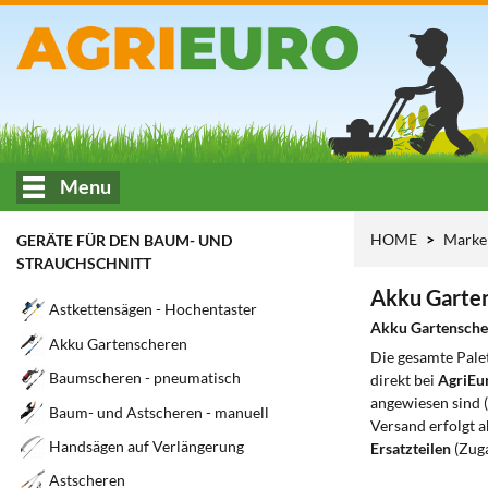
Menu
HOME
Mark
GERÄTE FÜR DEN BAUM- UND
STRAUCHSCHNITT
Akku Garten
Astkettensägen - Hochentaster
Akku Gartensch
Akku Gartenscheren
Die gesamte Pale
Baumscheren - pneumatisch
direkt bei
AgriEu
angewiesen sind 
Baum- und Astscheren - manuell
Versand erfolgt 
Handsägen auf Verlängerung
Ersatzteilen
(Zuga
Astscheren