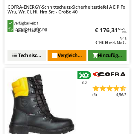
COFRA-ENERGY-Schnittschutz-Sicherheitsstiefel A E P Fo
Wru, Wr, Ci, Hi, Hro Src - Größe 40
Verfügbarkeit:
1
€ 176,31
Kostenlose Lieferung
MwSt.
12. Aug. - 14. Aug.
inkl.
R-13
€ 148,16
exkl. MwSt.
Technische Daten
Vergleichen Sie
Hinzufügen
8,0
(6)
4,56/5