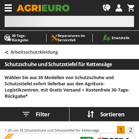
-1
30‑Tage-
Reparaturen im
A
A
Ersatzteile
Rückgabe
Servicefall
Abbeermaschinen - Traubenmühlen
ABAC
<
Abfüllgeräte
AgriEuro Premium
Arbeitsschutzkleidung
Akku Gartenscheren
AgriEuro TOP-LINE
Schutzschuhe und Schutzstiefel für Kettensäge
Akku Gras- und Strauchscheren
AGT
Wählen Sie aus 35 Modellen von Schutzschuhe und
Akku-Stichsägen
Aima
Schutzstiefel sofort lieferbar aus den AgriEuro-
Allzwecktransporter - Motorschubkarren
Airmec
Logistikzentren, mit Gratis Versand +
Kostenfreie 30-Tage-
Rückgabe*
Alu-Teleskopleitern
AL-KO
Anbaubagger Heckbagger für Traktoren
ALA 2000
Filter
Sortieren
Arbeitsschutzkleidung
Alce
Aschesauger
Alpina
1
2
1-20
von 35 Schutzschuhe und Schutzstiefel für Kettensäge
ANGEBOT
Astkettensägen - Hochentaster
Ama