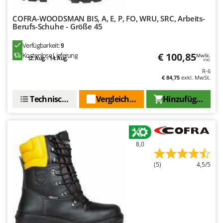
COFRA-WOODSMAN BIS, A, E, P, FO, WRU, SRC, Arbeits-
Berufs-Schuhe - Größe 45
Verfügbarkeit:
9
€ 100,85
Kostenlose Lieferung
MwSt.
12. Aug. - 14. Aug.
inkl.
R-6
€ 84,75
exkl. MwSt.
Technische Daten
Vergleichen Sie
Hinzufügen
8,0
(5)
4,5/5