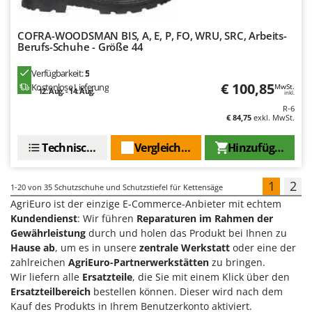
COFRA-WOODSMAN BIS, A, E, P, FO, WRU, SRC, Arbeits-
Berufs-Schuhe - Größe 44
Verfügbarkeit:
5
€ 100,85
Kostenlose Lieferung
MwSt.
12. Aug. - 14. Aug.
inkl.
R-6
€ 84,75
exkl. MwSt.
Technische Daten
Vergleichen Sie
Hinzufügen
1
2
1-20
von 35 Schutzschuhe und Schutzstiefel für Kettensäge
AgriEuro ist der einzige E-Commerce-Anbieter mit echtem
Kundendienst
: Wir führen
Reparaturen im Rahmen der
Gewährleistung
durch und holen das Produkt bei Ihnen zu
Hause ab
, um es in unsere
zentrale Werkstatt
oder eine der
zahlreichen
AgriEuro-Partnerwerkstätten
zu bringen.
Wir liefern alle
Ersatzteile
, die Sie mit einem Klick über den
Ersatzteilbereich
bestellen können. Dieser wird nach dem
Kauf des Produkts in Ihrem Benutzerkonto aktiviert.