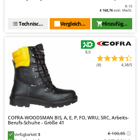
Makita
R-15
€ 168,76
exkl. MwSt.
MAMMAMIA
Marcato
Technische Daten
Vergleichen Sie
Hinzufügen
Marina Systems
Master
Mastercook
8,0
McCulloch
(8)
4,38/5
MCH
Michelin
Mille
Minox
Mockmill
More than chef
COFRA-WOODSMAN BIS, A, E, P, FO, WRU, SRC, Arbeits-
Berufs-Schuhe - Größe 41
MOSA
€ 100,85
MOVA
Verfügbarkeit:
5