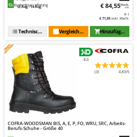
Omas
€ 84,55
Kostenlose Lieferung
MwSt.
12. Aug. - 14. Aug.
inkl.
Ompagrill
R-1
€ 71,05
exkl. MwSt.
Ooni
Oriental Koshin
Technische Daten
Vergleichen Sie
Hinzufügen
Outdoorchef
ANGEBOT
P
Palazzetti
8,0
Palumbo Pavi
(3)
4,83/5
Partisani
Paterlini
Philips
Pramac
Prismafood
COFRA-WOODSMAN BIS, A, E, P, FO, WRU, SRC, Arbeits-
R
Berufs-Schuhe - Größe 40
R.G.V.