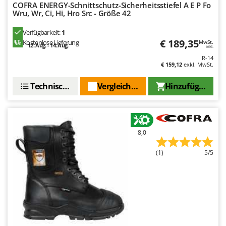
WIDU
COFRA ENERGY-Schnittschutz-Sicherheitsstiefel A E P Fo
Wru, Wr, Ci, Hi, Hro Src - Größe 42
Wiper EcoRobot
Verfügbarkeit:
1
Wolf Garten
€ 189,35
Kostenlose Lieferung
MwSt.
12. Aug. - 14. Aug.
inkl.
Wortex
R-14
Worx
€ 159,12
exkl. MwSt.
Technische Daten
Vergleichen Sie
Hinzufügen
Y
Yard Force
Z
Zanon
8,0
Zephir
ZGrills
(1)
5/5
Zodiac
Zomax