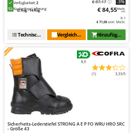
-3%
€ 87,17
Rato
Verfügbarkeit:
2
€ 84,55
Kostenlose Lieferung
MwSt.
12. Aug. - 14. Aug.
Reber
inkl.
R-1
Redback
€ 71,05
exkl. MwSt.
Resto Italia
Technische Daten
Vergleichen Sie
Hinzufügen
Ribimex
ANGEBOT
Ripartrak
Ritter
8,0
River Systems
Robomow
(1)
3,33/5
Rossofuoco
Rover Pompe
Royal Food
Ryobi
S
Sicherheits-Lederstiefel STRONG A E P FO WRU HRO SRC
S.T.P.
- Größe 43