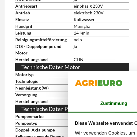
Antriebsart
einphasig 230V
Antrieb
elektrisch 230V
Einsatz
Kaltwasser
Handgriff
Maniglia
Leistung
14 l/min
Reinigungsmittelförderung
nein
DTS - Doppelpumpe und
ja
Motor
Herstellungsland
CHN
Technische Daten Motor
Motortyp
elektrisch, einphasig
Technologie
Bürstenmotor
Nennleistung (W)
2700 W
Versorgung
elektrisch 230V
Herstellungsland
CHN
Zustimmung
Technische Daten Pumpe
Pumpenmarke
Annovi & Reverberi
Pumpentyp
mit 3 Axialkolben
Diese Webseite verwendet 
Doppel- Axialpumpe
ja
Wir verwenden Cookies, um I
Selbstansaugende Pumpe
ja