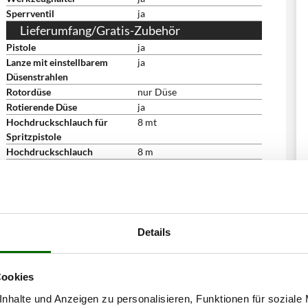
Sperrventil
ja
Lieferumfang/Gratis-Zubehör
Pistole
ja
Lanze mit einstellbarem
ja
Düsenstrahlen
Rotordüse
nur Düse
Rotierende Düse
ja
Hochdruckschlauch für
8 mt
Spritzpistole
Hochdruckschlauch
8 m
Bedienungsanleitung
ja
Abmessungen
Abmessung Produkt cm
25.8x27.2x35.7 cm
(LxBxH)
Nettogewicht
10.7 kg
Details
Verpackung
Originalverpackung
Abmessung Verpackung/en
29.9x28.2x39.5 cm
cm (LxBxH)
Cookies
Gesamtgewicht mit
12.3 kg
nhalte und Anzeigen zu personalisieren, Funktionen für soziale
Verpackung