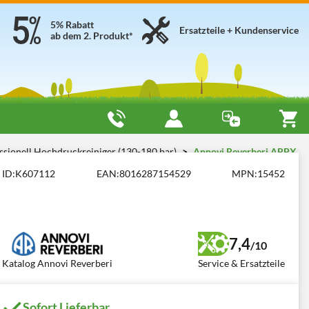
5% Rabatt
Ersatzteile + Kundenservice
ab dem 2. Produkt*
ssionell Hochdruckreiniger (130-180 bar)
Annovi Reverberi ARPX
ID:
K607112
EAN:
8016287154529
MPN:
15452
7,4
/10
Katalog Annovi Reverberi
Service & Ersatzteile
Sofort Lieferbar