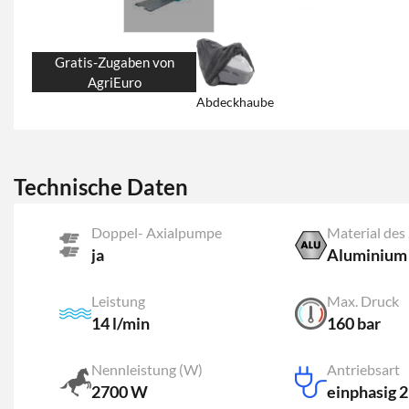
Gratis-Zugaben von
AgriEuro
Abdeckhaube
Technische Daten
Doppel- Axialpumpe
Material des
ja
Aluminium
Leistung
Max. Druck
14 l/min
160 bar
Nennleistung (W)
Antriebsart
2700 W
einphasig 