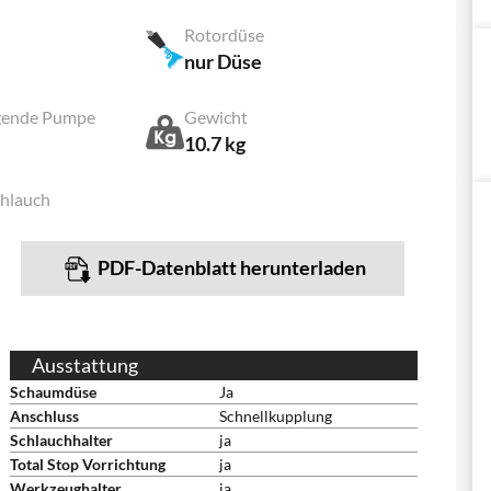
Rotordüse
nur Düse
gende Pumpe
Gewicht
10.7 kg
hlauch
PDF-Datenblatt herunterladen
Ausstattung
Schaumdüse
Ja
Anschluss
Schnellkupplung
Schlauchhalter
ja
Total Stop Vorrichtung
ja
Werkzeughalter
ja