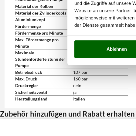
und die Zugriffe auf unsere 
Material der Kolben
Stahl
Website an unsere Partner fü
Material des Zylinderkopfs
Aluminium
möglicherweise mit weiteren
Aluminiumkopf
ja
der Dienste gesammelt habe
Fördermenge
14lt/m. (850 lt/h)
Fördermenge pro Minute
9.5 l/min
Max. Fördermenge pro
14 L/min
Minute
Ablehnen
Maximale
850 L/h
Stundenförderleistung der
Pumpe
Betriebsdruck
107 bar
Max. Druck
160 bar
Druckregler
nein
Sicherheitsventil
ja
Herstellungsland
Italien
Zubehör hinzufügen und Rabatt erhalten