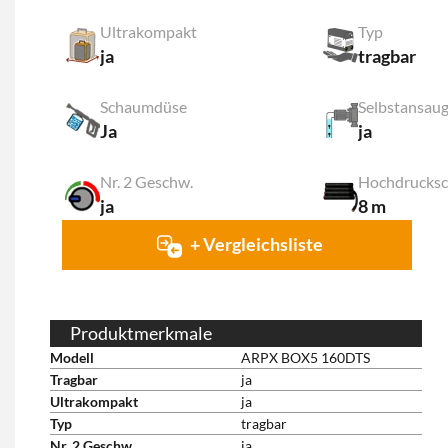
Ultrakompakt
Typ
ja
tragbar
Schaumdüse
Selbstansau
Ja
ja
Nr. 2 Geschw.
Hochdrucksc
ja
8 m
+ Vergleichsliste
Produktmerkmale
Modell
ARPX BOX5 160DTS
Tragbar
ja
Ultrakompakt
ja
Typ
tragbar
Nr. 2 Geschw.
ja