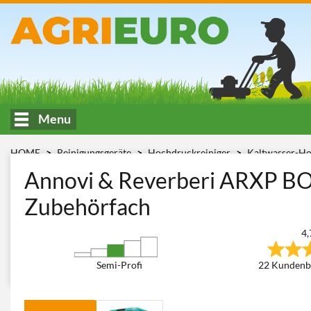
Menu
HOME
Reinigungsgeräte
Hochdruckreiniger
Kaltwasser-Ho
BOX5 160DTS
Annovi & Reverberi ARXP BO
Zubehörfach
4,
Semi-Profi
22 Kundenb