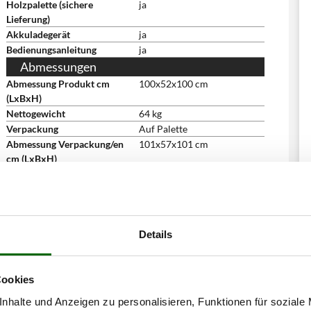
Holzpalette (sichere
ja
Lieferung)
Akkuladegerät
ja
Bedienungsanleitung
ja
Abmessungen
Abmessung Produkt cm
100x52x100 cm
(LxBxH)
Nettogewicht
64 kg
Verpackung
Auf Palette
Abmessung Verpackung/en
101x57x101 cm
cm (LxBxH)
Gesamtgewicht mit
130 kg
Verpackung
Montagezeit
montiert
Details
Cookies
nhalte und Anzeigen zu personalisieren, Funktionen für soziale