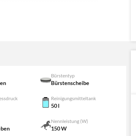
Bürstentyp
ben
Bürstenscheibe
essdruck
Reinigungsmitteltank
50 l
Nennleistung (W)
eben
150 W