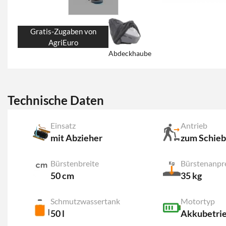
Gratis-Zugaben von
AgriEuro
Abdeckhaube
Technische Daten
Einsatz
Antrieb
mit Abzieher
zum Schie
Bürstenbreite
Bürstenanpr
50 cm
35 kg
Schmutzwassertank
Motortyp
50 l
Akkubetri