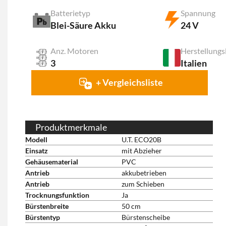
Batterietyp
Spannung
Blei-Säure Akku
24 V
Anz. Motoren
Herstellungs
3
Italien
+ Vergleichsliste
Produktmerkmale
Modell
U.T. ECO20B
Einsatz
mit Abzieher
Gehäusematerial
PVC
Antrieb
akkubetrieben
Antrieb
zum Schieben
Trocknungsfunktion
Ja
Bürstenbreite
50 cm
Bürstentyp
Bürstenscheibe