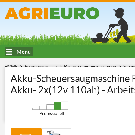
Menu
HOME
Reinigungsgeräte
Bodenreinigungsmaschinen
Scheu
Fiorentini U.T. ECO20B
Akku-Scheuersaugmaschine Fi
Akku- 2x(12v 110ah) - Arbei
Professionell