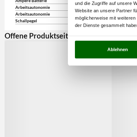
Ampere Batterie
110 Ah
und die Zugriffe auf unsere 
Arbeitsautonomie
2.5 h
Website an unsere Partner fü
Arbeitsautonomie
150 min
möglicherweise mit weiteren
Schallpegel
72 dB(A)
der Dienste gesammelt habe
Offene Produktseite:
Kunden 
Ablehnen