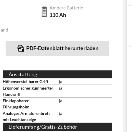
Ampere Batterie
110 Ah
land
PDF-Datenblatt herunterladen
Ausstattung
Höhenverstellbarer Griff
ja
Ergonomischer gummierter
ja
Handgriff
Einklappbarer
ja
Führungsholm
Analoges Armaturenbrett
ja
mit Leuchtanzeige
Lieferumfang/Gratis-Zubehör