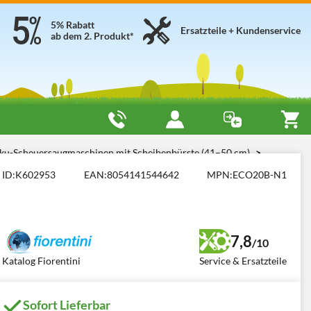
5% Rabatt
Ersatzteile + Kundenservice
ab dem 2. Produkt*
kku-Scheuersaugmaschinen mit Scheibenbürste (41–50 cm)
ID:
K602953
EAN:
8054141544642
MPN:
ECO20B-N1
7,8
/10
Katalog Fiorentini
Service & Ersatzteile
Sofort Lieferbar