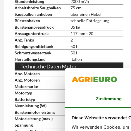
Stundenleistung
2000 m²/h
Arbeitsbreite Saugbalken
75 cm
Saugbalken anheben
über einen Hebel
Bürstenhaken
schnelle Entriegelung
Bürstenanpressdruck
35 kg
Ansaugunterdruck
117 mmH20
Anz. Tanks
2
Reinigungsmitteltank
50 l
Schmutzwassertank
50 l
Herstellungsland
Italien
Technische Daten Motor
Anz. Motoren
3
Anz. Motoren
3
Motormarke
Fiorentini
Motortyp
Akkubetrieben
Zustimmung
Batterietyp
Blei-Säure Akku
Nennleistung (W)
150 W
Bürstenmotorleistung
400 W
Diese Webseite verwendet 
Motorleistung (max.)
550 W
Spannung
24 V
Wir verwenden Cookies, um I