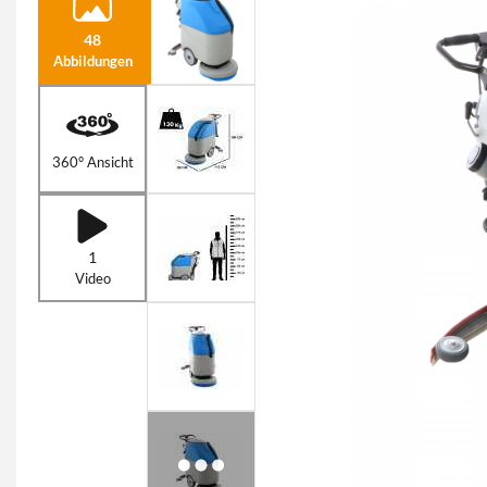
48
Abbildungen
360° Ansicht
1
Video