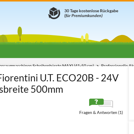
30 Tage kostenlose Rückgabe
(für Premiumkunden)
ersaugmaschinen Scheibenbürste MAXI (41-50 cm)
Professionelle A
orentini U.T. ECO20B - 24V
tsbreite 500mm
Fragen & Antworten (1)