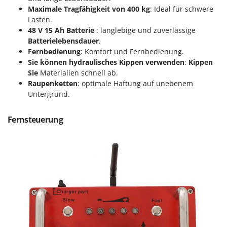
Forest Master
Maximale Tragfähigkeit von 400 kg
: Ideal für schwere
P
Palettengabeln für Traktoren
Lasten.
Francini
48 V 15 Ah Batterie
: langlebige und zuverlässige
Pelletpressen
Batterielebensdauer
.
G
Pflüge für Traktor
Fernbedienung
: Komfort und Fernbedienung.
G3 Ferrari
Sie können hydraulisches Kippen verwenden
:
Kippen
Planierschilder für Traktoren
Gardena
Sie
Materialien schnell ab.
Plasmaschneider
Raupenketten
: optimale Haftung auf unebenem
Garofalo
Poolroboter
Untergrund.
GeoTech
Pools
GeoTech Pro
Fernsteuerung
Poolstaubsauger
Gierre
Ginko - MGM
R
Rasenmäher
Gipeco
Rasensodenschneider
Girmi
Rasentraktoren Aufsitzmäher
Goodyear
Rasentrimmer - Kantenschneider
GRAEF
Rasentrimmer - Motorsensen - Freischneider
Gre