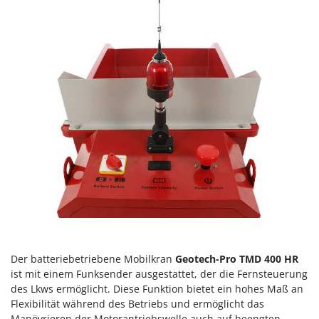
Santos
Sbaraglia
Schnitzer
Seven Italy
Shark
Shindaiwa
Silky
Simatech
Sirman
Skil
Smartwood
Smeg
Der batteriebetriebene Mobilkran
Geotech-Pro TMD 400 HR
Snapper
ist mit einem Funksender ausgestattet, der die Fernsteuerung
Solidur
des Lkws ermöglicht. Diese Funktion bietet ein hohes Maß an
Flexibilität während des Betriebs und ermöglicht das
Spice Electronics
Manövrieren der Motorantriebswelle auch auf beengten