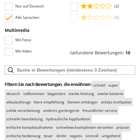
Nur auf Deutsch
(2)
Alle Sprachen
(0)
Multimedia
Mit Fotos
Mit Video
Gefundene Bewertungen:
10
Filtern Sie nach Bewertungen, die erwähnen:
schnell
super
deutsch
vollkommen
begeistert
starke leistung
zweite batterie
akkulaufzeugt
klare empfehlung
kleinen anhänger
echtes kraftpaket
solide verarbeitung
anderes gartengerät
freundlicher service
schnelle bearbeitung
hydraulische kippfunktion
einfache kontaktaufnahme
schnellwechselsplinten versehen
präzise
einfache bedienung
teuer
direkt
negativ
sinnvoll
umgehend