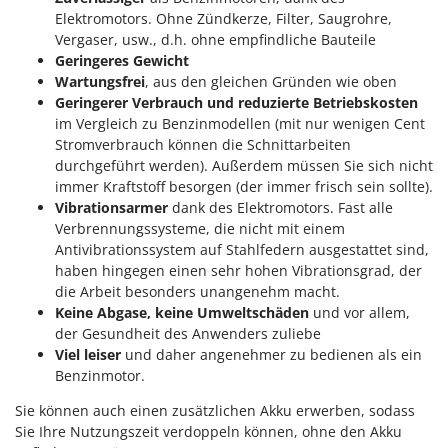
Makita
Elektromotors. Ohne Zündkerze, Filter, Saugrohre,
Vergaser, usw., d.h. ohne empfindliche Bauteile
MAMMAMIA
Geringeres Gewicht
Marcato
Wartungsfrei
, aus den gleichen Gründen wie oben
Marina Systems
Geringerer Verbrauch und reduzierte Betriebskosten
im Vergleich zu Benzinmodellen (mit nur wenigen Cent
Master
Stromverbrauch können die Schnittarbeiten
Mastercook
durchgeführt werden). Außerdem müssen Sie sich nicht
immer Kraftstoff besorgen (der immer frisch sein sollte).
McCulloch
Vibrationsarmer
dank des Elektromotors. Fast alle
MCH
Verbrennungssysteme, die nicht mit einem
Antivibrationssystem auf Stahlfedern ausgestattet sind,
Michelin
haben hingegen einen sehr hohen Vibrationsgrad, der
Mille
die Arbeit besonders unangenehm macht.
Minox
Keine Abgase, keine Umweltschäden
und vor allem,
der Gesundheit des Anwenders zuliebe
Mockmill
Viel leiser
und daher angenehmer zu bedienen als ein
More than chef
Benzinmotor.
MOSA
Sie können auch einen zusätzlichen Akku erwerben, sodass
MOVA
Sie Ihre Nutzungszeit verdoppeln können, ohne den Akku