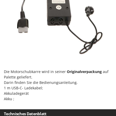
Tornado
Tre Spade
Trev - Abrek - TecnoVIR
Trotec
Troy-Bilt
U
Udor
Unger
V
Verdemax
Die Motorschubkarre wird in seiner
Originalverpackung
auf
Palette geliefert.
Vesco
Darin finden Sie die Bedienungsanleitung.
Volpi
1 m USB-C- Ladekabel;
Akkuladegerät
W
Akku ;
Waldner
Weber
Technisches Datenblatt