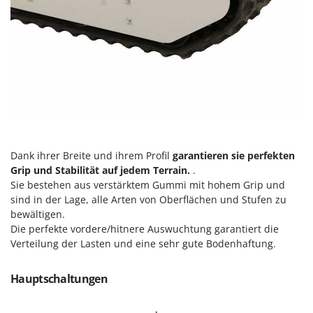
Rato
Reber
Redback
Resto Italia
Ribimex
Ripartrak
Ritter
River Systems
Dank ihrer Breite und ihrem Profil
garantieren sie perfekten
Grip und Stabilität auf jedem Terrain.
.
Robomow
Sie bestehen aus verstärktem Gummi mit hohem Grip und
Rossofuoco
sind in der Lage, alle Arten von Oberflächen und Stufen zu
bewältigen.
Rover Pompe
Die perfekte vordere/hitnere Auswuchtung garantiert die
Royal Food
Verteilung der Lasten und eine sehr gute Bodenhaftung.
Ryobi
Hauptschaltungen
S
S.T.P.