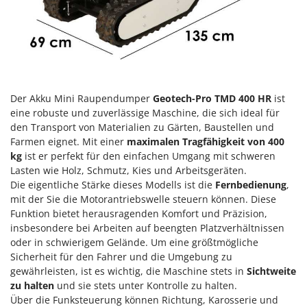
Klimaanlagen – Klimageräte
E
Knetmaschinen
Echo
Knochensägen
EcoFlow
Kompressoren - elektrisch
Edilmark
Kompressoren für Ernte und Baumschnitt
Effeuno
Der Akku Mini Raupendumper
Geotech-Pro TMD 400 HR
ist
Kreiseleggen
eine robuste und zuverlässige Maschine, die sich ideal für
Einhell
den Transport von Materialien zu Gärten, Baustellen und
Küchenreiben - elektrisch
Elegen
Farmen eignet. Mit einer
maximalen Tragfähigkeit von 400
Kükenaufzuchtboxen
Energy Gruppi
kg
ist er perfekt für den einfachen Umgang mit schweren
Lasten wie Holz, Schmutz, Kies und Arbeitsgeräten.
Enotecnica Pillan
L
Die eigentliche Stärke dieses Modells ist die
Fernbedienung
,
Laderampe aus Aluminium
Eschenfelder
mit der Sie die Motorantriebswelle steuern können. Diese
Laubsauger - Laubbläser
Funktion bietet herausragenden Komfort und Präzision,
EuroMech
insbesondere bei Arbeiten auf beengten Platzverhältnissen
Laubsauger auf Rädern
Eurosystems
oder in schwierigem Gelände. Um eine größtmögliche
Luftentfeuchter
Sicherheit für den Fahrer und die Umgebung zu
F
gewährleisten, ist es wichtig, die Maschine stets in
Sichtweite
Luftkühler
FAC
zu halten
und sie stets unter Kontrolle zu halten.
Fama Industrie
Über die Funksteuerung können Richtung, Karosserie und