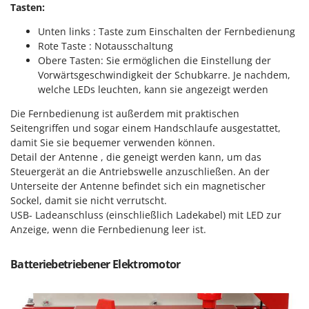
Sprühgeräte für Pflanzenbehandlung
Tasten:
Infaco
Stäubegeräte für Traktor
Intec
Unten links : Taste zum Einschalten der Fernbedienung
Staubsauger - Elektrobesen
Rote Taste : Notausschaltung
Intex
Obere Tasten: Sie ermöglichen die Einstellung der
Iseki
T
Vorwärtsgeschwindigkeit der Schubkarre. Je nachdem,
Teppichreiniger und Teppichbodenreiniger
welche LEDs leuchten, kann sie angezeigt werden
Italyco
Thermische und mechanische Unkrautbrenner
ITM
Die Fernbedienung ist außerdem mit praktischen
Tomatenpressen
Seitengriffen und sogar einem Handschlaufe ausgestattet,
damit Sie sie bequemer verwenden können.
J
Tragbare Powerstationen
JOLLY ITALIA
Detail der Antenne , die geneigt werden kann, um das
Traktor-Heckenscheren mit Ausleger
Steuergerät an die Antriebswelle anzuschließen. An der
K
Unterseite der Antenne befindet sich ein magnetischer
KAAZ
U
Sockel, damit sie nicht verrutscht.
Umfüllpumpen
Karcher
USB- Ladeanschluss (einschließlich Ladekabel) mit LED zur
Umkehrfräsen
Anzeige, wenn die Fernbedienung leer ist.
Kasco
Kemper
V
Batteriebetriebener Elektromotor
Vakuumiergeräte
Kenwood
Vertikutierer
Keter