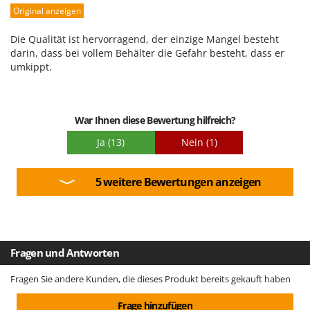
Original anzeigen
Leistung
Benutzerfreundlichkeit
Die Qualität ist hervorragend, der einzige Mangel besteht
Qualität / Preis
darin, dass bei vollem Behälter die Gefahr besteht, dass er
umkippt.
Schwierigkeitsgrad Zusammenbau
Verpackung
War Ihnen diese Bewertung hilfreich?
Ja
(13)
Nein
(1)
5 weitere Bewertungen anzeigen
Fragen und Antworten
Fragen Sie andere Kunden, die dieses Produkt bereits gekauft haben
Frage hinzufügen