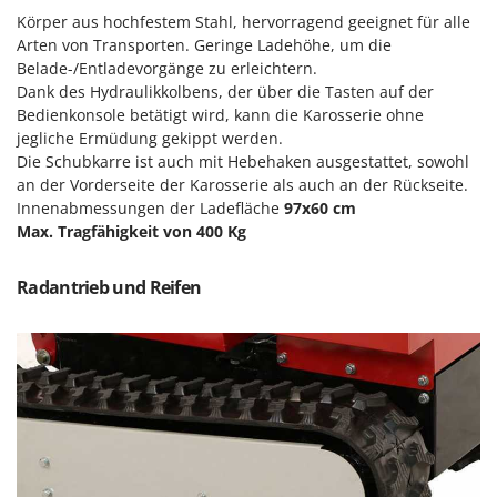
Omas
Körper aus hochfestem Stahl, hervorragend geeignet für alle
Arten von Transporten. Geringe Ladehöhe, um die
Ompagrill
Belade-/Entladevorgänge zu erleichtern.
Ooni
Dank des Hydraulikkolbens, der über die Tasten auf der
Oriental Koshin
Bedienkonsole betätigt wird, kann die Karosserie ohne
jegliche Ermüdung gekippt werden.
Outdoorchef
Die Schubkarre ist auch mit Hebehaken ausgestattet, sowohl
an der Vorderseite der Karosserie als auch an der Rückseite.
P
Innenabmessungen der Ladefläche
97x60 cm
Palazzetti
Max. Tragfähigkeit von 400 Kg
Palumbo Pavi
Partisani
Radantrieb und Reifen
Paterlini
Philips
Pramac
Prismafood
R
R.G.V.