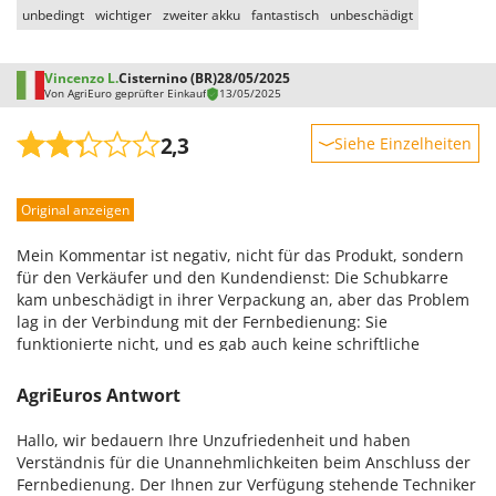
unbedingt
wichtiger
zweiter akku
fantastisch
unbeschädigt
Vincenzo L.
Cisternino (BR)
28/05/2025
Von AgriEuro geprüfter Einkauf
13/05/2025
2,3
Siehe Einzelheiten
Robustheit
Original anzeigen
Leistung
Benutzerfreundlichkeit
Mein Kommentar ist negativ, nicht für das Produkt, sondern
Qualität / Preis
für den Verkäufer und den Kundendienst: Die Schubkarre
kam unbeschädigt in ihrer Verpackung an, aber das Problem
Schwierigkeitsgrad Zusammenbau
lag in der Verbindung mit der Fernbedienung: Sie
Verpackung
funktionierte nicht, und es gab auch keine schriftliche
Anleitung. Nachdem ich zwei Tage lang versucht hatte, die
Akkus zu laden und wieder aufzuladen, rief ich Ihren
AgriEuros Antwort
Kundendienst an, der weniger wusste als ich. Man erzählte
mir von Produktmängeln im Zusammenhang mit
Hallo, wir bedauern Ihre Unzufriedenheit und haben
Kondensatoren, die das Starten der Schubkarre verhindern
Verständnis für die Unannehmlichkeiten beim Anschluss der
würden – Informationen, die ich gerne vor dem Kauf gehabt
Fernbedienung. Der Ihnen zur Verfügung stehende Techniker