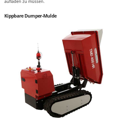
aufladen zu müssen.
Mowox
MTD
Kippbare Dumper-Mulde
N
New O.M.R.A.
Nilfisk
Ninja
Novatec
Novital
NuAir
NuovaFac
O
Officine Savioli
Oliviero
Olix
OMA