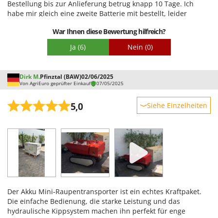
Bestellung bis zur Anlieferung betrug knapp 10 Tage. Ich
habe mir gleich eine zweite Batterie mit bestellt, leider
musste ich beim Auspacken einen Schaden feststellen. Nach
War Ihnen diese Bewertung hilfreich?
einer Kontaktaufnahme per E-Mail wurde mir sofort geholfen
und ich bekam einen neuen Ersatzakku kostenfrei
Ja
(6)
Nein
(0)
zugesendet. Ich kann bis jetzt nur positives über diese Firma
sagen. - relativ kurze Versandzeiten von Italien nach
Deutschland, - Bestellung per Rechnung möglich, - einfache
Dirk M.
Pfinztal (BAW)
02/06/2025
Kontaktaufnahme mit der Firma, - schnelle Bearbeitung bei
Von AgriEuro geprüfter Einkauf
07/05/2025
Problemen, - freundlicher Service. Über den Dumper selbst
kann ich bis jetzt sagen, das er für den Privatgebrauch
5,0
Siehe Einzelheiten
vollkommen ausreichend ist, die Ladekapazität ist
ausreichend, Bedienung mit der Fernbedienung ist super
Robustheit
easy und sehr präzise, hydraulische Kippfunktion ist super.
Leistung
Anleitungen gibt es in deutsch.
Benutzerfreundlichkeit
Qualität / Preis
Schwierigkeitsgrad Zusammenbau
Der Akku Mini-Raupentransporter ist ein echtes Kraftpaket.
Verpackung
Die einfache Bedienung, die starke Leistung und das
hydraulische Kippsystem machen ihn perfekt für enge