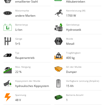
emaillierter Stahl
Akkubetrieben
Flockenquetschen
Bosch
Furchenzieher für Traktoren
Brumi
Motormarke
Nennleistung (W)
andere Marken
1700 W
BullMach
G
Gartengrills
Batterietyp
Getriebetyp
C
Li-Ion
Hydrostatik
Gartenpumpen
C.EL.ME.
Gebläsespritzen für Traktoren
Calory Forni
Gänge
Mulde
5+5
Metall
Gerätehäuser
Campagnola
Getreidemühlen
Campingaz
Typ
Tragfähigkeit
Raupenantrieb
400 kg
Grabenfräsen
Castelgarden
Grubber - Tiefenlockerer
Castellari
Max. Neigung
Art der Mulde
22 %
Dumper
Grubber für Traktor
Ceccato Olindo
Char-Broil
Kippsystem der Mulde
Verfügbare Leistung (Ampère)
H
Häcksler
hydraulisches Kippsystem
15 Ah
Classe
Handsägen auf Verlängerung
Clementi
Spannung
Batterie-Anzahl
Heckcontainer für Traktoren
48 V
1
Cofra