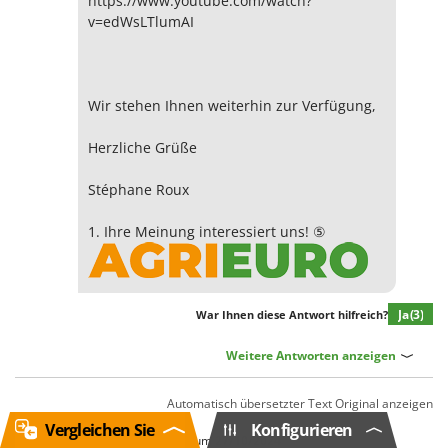
https://www.youtube.com/watch?
v=edWsLTlumAI
Wir stehen Ihnen weiterhin zur Verfügung,
Herzliche Grüße
Stéphane Roux
1. Ihre Meinung interessiert uns! ⑤
Ja
(3)
War Ihnen diese Antwort hilfreich?
Weitere Antworten anzeigen
Automatisch übersetzter Text
Original anzeigen
Vergleichen Sie
Konfigurieren
von
Donato
G.
(Italia)
Datum
27/10/2024