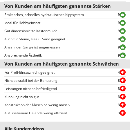
nachdem Sie sich angemeldet haben).
Von Kunden am häufigsten genannte Stärken
Alle Bewertungen, sowohl positive als auch negative, werden ohne
Ausschluss oder Zensur veröffentlicht, mit Ausnahme von
Praktisches, schnelles hydrraulisches Kippsystem
9
unangemessenen Texten und Inhalten oder der Verletzung der
Ideal für Hobbyeinsatz
9
Privatsphäre von Personen.
Gut dimensionierte Kastenmulde
9
Alle Bewertungen, sowohl die positiven als auch die negativen, können vom
Benutzer leicht eingesehen werden, auch dank der Filter, die eine
Auch für Steine, Kies u. Sand geeignet
9
vereinfachte Auswahl ermöglichen, einschließlich der Auswahl von
Anzahl der Gänge ist angemessen
9
positiven oder negativen Bewertungen.
Ansprechende Ästhetik
9
Von Kunden am häufigsten genannte Schwächen
Für Profi-Einsatz nicht geeignet
4
Nicht so stabil bei der Benutzung
3
Leistungen nicht so befriedigend
3
Kupplung nicht so gut
3
Konstruktion der Maschine wenig massiv
3
Auf unebenem Gelände wenig effizient
3
Alle Kundenvideos