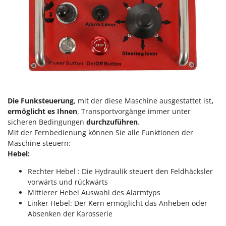
Reinigungsmaschinen für Fassaden, Fenster und PV-Anlagen
GreenBay
Rührtöpfe mit Elektrischem Rührwerk
Greenworks
Rupfmaschinen
GRIFO
S
GVS
Sämaschinen und Düngerstreuer
GYS
Scheibenpflüge
H
Schneefräsen
Hailo
Die Funksteuerung
, mit der diese Maschine ausgestattet ist
,
Schneeräumer
ermöglicht es Ihnen
, Transportvorgänge immer unter
Helvi
Schrotmühlen - elektrisch
sicheren Bedingungen
durchzuführen
.
Henx
Mit der Fernbedienung können Sie alle Funktionen der
Schwader für Traktoren
Maschine steuern:
HiKOKI
Schweißgeräte
Hebel:
Honda
Seilwinden - Motorseilwinden
Rechter Hebel : Die Hydraulik steuert den Feldhäcksler
I
Sichelmähwerke für Traktoren
vorwärts und rückwärts
Idromatic
Mittlerer Hebel Auswahl des Alarmtyps
Sichelmulcher für Traktoren
Il-Tec
Linker Hebel: Der Kern ermöglicht das Anheben oder
Sortierer für Oliven
Absenken der Karosserie
Imperia