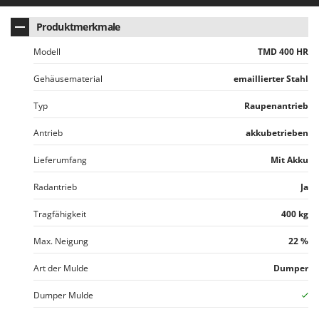
WIDU
Wiper EcoRobot
Produktmerkmale
Wolf Garten
Modell
TMD 400 HR
Wortex
Gehäusematerial
emaillierter Stahl
Worx
Typ
Raupenantrieb
Y
Yard Force
Antrieb
akkubetrieben
Lieferumfang
Mit Akku
Z
Zanon
Radantrieb
Ja
Zephir
Tragfähigkeit
400 kg
ZGrills
Zodiac
Max. Neigung
22 %
Zomax
Art der Mulde
Dumper
Dumper Mulde