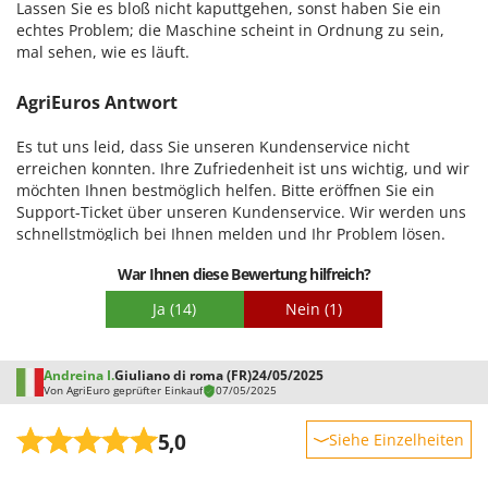
Lassen Sie es bloß nicht kaputtgehen, sonst haben Sie ein
echtes Problem; die Maschine scheint in Ordnung zu sein,
mal sehen, wie es läuft.
AgriEuros Antwort
Es tut uns leid, dass Sie unseren Kundenservice nicht
erreichen konnten. Ihre Zufriedenheit ist uns wichtig, und wir
möchten Ihnen bestmöglich helfen. Bitte eröffnen Sie ein
Support-Ticket über unseren Kundenservice. Wir werden uns
schnellstmöglich bei Ihnen melden und Ihr Problem lösen.
Vielen Dank für Ihr Verständnis. Mit freundlichen Grüßen. Wir
War Ihnen diese Bewertung hilfreich?
stehen Ihnen jederzeit gerne zur Verfügung.
Ja
(14)
Nein
(1)
Andreina I.
Giuliano di roma (FR)
24/05/2025
Von AgriEuro geprüfter Einkauf
07/05/2025
5,0
Siehe Einzelheiten
Robustheit