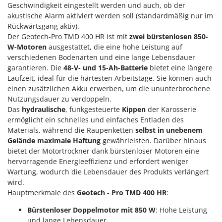
M
Mähroboter
Geschwindigkeit eingestellt werden und auch, ob der
Famag
akustische Alarm aktiviert werden soll (standardmäßig nur im
Maisentkörnungsmaschinen
Famur
Rückwärtsgang aktiv).
Manuelle Heckenscheren
Der Geotech-Pro TMD 400 HR ist mit
zwei bürstenlosen 850-
FARMER
W-Motoren
ausgestattet, die eine hohe Leistung auf
Mehrzweck-Sauggeräte
FBC
verschiedenen Bodenarten und eine lange Lebensdauer
Minibacköfen
Ferrari Group
garantieren. Die
48-V- und 15-Ah-Batterie
bietet eine längere
Motorhacken - Gartenfräsen
Laufzeit, ideal für die härtesten Arbeitstage. Sie können auch
Ferroni
einen zusätzlichen Akku erwerben, um die ununterbrochene
Motorspritzen
Ferrua
Nutzungsdauer zu verdoppeln.
Mulcher für Traktor
Das
hydraulische
, funkgesteuerte
Kippen
der Karosserie
FIAC
ermöglicht ein schnelles und einfaches Entladen des
FIEM
N
Materials, während die Raupenketten
selbst in unebenem
Notstromaggregat
Gelände maximale Haftung
gewährleisten. Darüber hinaus
Fimar
bietet der Motortrockner dank bürstenloser Motoren eine
Nudelmaschinen
FINI
hervorragende Energieeffizienz und erfordert weniger
Fiorentini
Wartung, wodurch die Lebensdauer des Produkts verlängert
O
Obstmühlen Obsthäcksler Obstmuser
wird.
Fiskars
Hauptmerkmale des
Geotech - Pro TMD 400 HR
:
Obstpressen
Flymo
Olivenernter und Schüttler
Bürstenloser Doppelmotor mit 850 W
: Hohe Leistung
Fontana Forni
und lange Lebensdauer.