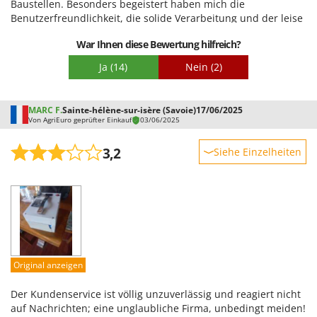
Baustellen. Besonders begeistert haben mich die
Benutzerfreundlichkeit, die solide Verarbeitung und der leise
Betrieb. Die Montage war problemlos und die Akkulaufzeugt
War Ihnen diese Bewertung hilfreich?
überzeugt im Dauereinsatz. Eine klare Empfehlung für alle,
die Effizienz und Zuverlässigkeit suchen. Ich habe die Bolzen
Ja
(14)
Nein
(2)
mit Schnellwechsel-Splinten versehen so das ich die Mulde
auch schnell mal abbauen kann. Mit einem Seil kann der
Dumper auch einen kleinen Anhänger oder anderes
MARC F.
Sainte-hélène-sur-isère (Savoie)
17/06/2025
Gartengerät ziehen. Ich bin begeistert!
Von AgriEuro geprüfter Einkauf
03/06/2025
3,2
Siehe Einzelheiten
Robustheit
Leistung
Benutzerfreundlichkeit
Qualität / Preis
Schwierigkeitsgrad Zusammenbau
Original anzeigen
Verpackung
Der Kundenservice ist völlig unzuverlässig und reagiert nicht
auf Nachrichten; eine unglaubliche Firma, unbedingt meiden!