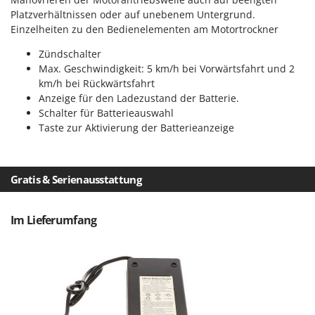
Spiralmac
Platzverhältnissen oder auf unebenem Untergrund.
Spring Protezione
Einzelheiten zu den Bedienelementen am Motortrockner
Spyro
Zündschalter
Max. Geschwindigkeit: 5 km/h bei Vorwärtsfahrt und 2
Stanley
km/h bei Rückwärtsfahrt
Stiga
Anzeige für den Ladezustand der Batterie.
Schalter für Batterieauswahl
Stocker
Taste zur Aktivierung der Batterieanzeige
Sunseeker
T
Tecla
Gratis & Serienausstattung
TecnoGen
Tellarini Pompe
Im Lieferumfang
Telwin
Tenco
Tineco
Titania