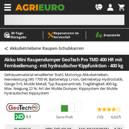
-1
30‑Tage-
Reparaturen im
A
A
Ersatzteile
Rückgabe
Servicefall
Abbeermaschinen - Traubenmühlen
ABAC
<
Abfüllgeräte
AgriEuro Premium
Akkubetriebene Raupen-Schubkarren
Akku Gartenscheren
AgriEuro TOP-LINE
Akku Mini Raupendumper GeoTech Pro TMD 400 HR mit
Akku Gras- und Strauchscheren
AGT
Fernbedienung - mit hydraulischer Kippfunktion - 400 kg
Akku-Stichsägen
Aima
Gehäusematerial emaillierter Stahl, Motortyp Akkubetrieben,
Nennleistung (W) 1700 W, Batterietyp Li-Ion, Getriebetyp Hydrostatik,
Allzwecktransporter - Motorschubkarren
Airmec
Gänge 5+5, Mulde Metall, Typ Raupenantrieb, Tragfähigkeit 400 kg,
Max. Neigung 22 %, Art der Mulde Dumper, Kippsystem der Mulde
Alu-Teleskopleitern
AL-KO
hydraulisches Kippsystem
Anbaubagger Heckbagger für Traktoren
ALA 2000
Arbeitsschutzkleidung
Alce
Aschesauger
Alpina
8,9
Semi-Profi
(10)
4,02/5
Astkettensägen - Hochentaster
Ama
ID
: K609118
MPN: TMD 400 HR
EAN: 8053435096881
R-282