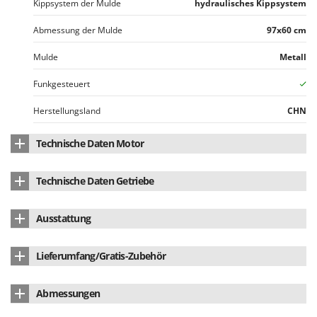
Kippsystem der Mulde
hydraulisches Kippsystem
Abmessung der Mulde
97x60 cm
Mulde
Metall
Funkgesteuert
Herstellungsland
CHN
Technische Daten Motor
Motormarke
Geotech-Pro
Technische Daten Getriebe
Motortyp
Akkubetrieben
Getriebetyp
Hydrostatik
Ausstattung
Batterietyp
Li-Ion
Gashebel
ja
Rohrbügel
nein
Nennleistung (W)
1700 W
Lieferumfang/Gratis-Zubehör
Anzahl der Vorwärtsgänge
5
Kasten
Dumper
Versorgung
48V batteriebetrieben
Bedienungsanleitung
ja
Anzahl der Rückwärtsgänge
5
Abmessungen
Parkbremse
ja
Motorschmierung Typ
Ölbadschmierung
Gänge
5+5