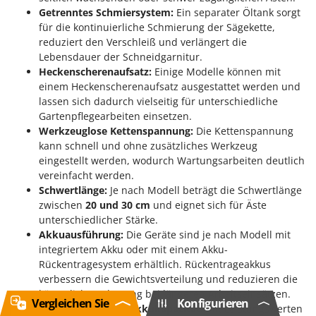
Getrenntes Schmiersystem:
Ein separater Öltank sorgt
für die kontinuierliche Schmierung der Sägekette,
reduziert den Verschleiß und verlängert die
Lebensdauer der Schneidgarnitur.
Heckenscherenaufsatz:
Einige Modelle können mit
einem Heckenscherenaufsatz ausgestattet werden und
lassen sich dadurch vielseitig für unterschiedliche
Gartenpflegearbeiten einsetzen.
Werkzeuglose Kettenspannung:
Die Kettenspannung
kann schnell und ohne zusätzliches Werkzeug
eingestellt werden, wodurch Wartungsarbeiten deutlich
vereinfacht werden.
Schwertlänge:
Je nach Modell beträgt die Schwertlänge
zwischen
20 und 30 cm
und eignet sich für Äste
unterschiedlicher Stärke.
Akkuausführung:
Die Geräte sind je nach Modell mit
integriertem Akku oder mit einem Akku-
Rückentragesystem erhältlich. Rückentrageakkus
verbessern die Gewichtsverteilung und reduzieren die
körperliche Belastung bei längeren Arbeitseinsätzen.
Vergleichen Sie
Konfigurieren
Akkuleistung und Akkukapazität:
Mit Leistungswerten