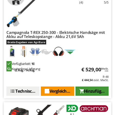
Rato
(4)
5/5
Reber
Redback
Resto Italia
Campagnola T-REX 250-300 - Elektrische Handsäge mit
Ribimex
Akku auf Teleskopstange - Akku 21,6V 5Ah
Ripartrak
Gratis-Zugaben von AgriEuro
Ritter
River Systems
Verfügbarkeit:
10
Robomow
€ 529,00
Kostenlose Lieferung
MwSt.
12. Aug. - 14. Aug.
Rossofuoco
inkl.
R-48
Rover Pompe
€ 444,54
exkl. MwSt.
Royal Food
Technische Daten
Vergleichen Sie
Hinzufügen
Ryobi
S
S.T.P.
8,1