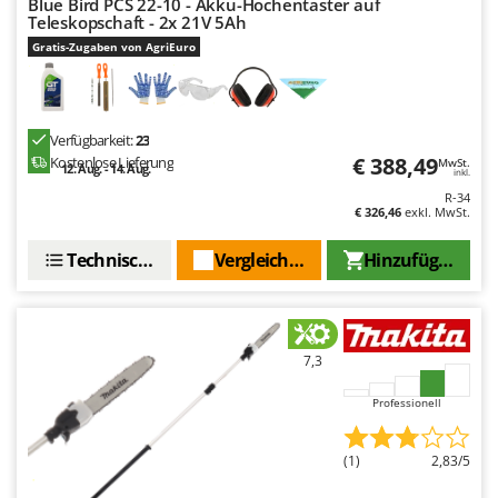
Blue Bird PCS 22-10 - Akku-Hochentaster auf
Teleskopschaft - 2x 21V 5Ah
Gratis-Zugaben von AgriEuro
Verfügbarkeit:
23
€ 388,49
Kostenlose Lieferung
MwSt.
12. Aug. - 14. Aug.
inkl.
R-34
€ 326,46
exkl. MwSt.
Technische Daten
Vergleichen Sie
Hinzufügen
7,3
Professionell
(1)
2,83/5