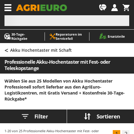
-1
30‑Tage-
Reparaturen im
A
A
Ersatzteile
Rückgabe
Servicefall
Abbeermaschinen - Traubenmühlen
ABAC
<
Abfüllgeräte
AgriEuro Premium
Akku Hochentaster mit Schaft
Akku Gartenscheren
AgriEuro TOP-LINE
Professionelle Akku-Hochentaster mit Fest- oder
Akku Gras- und Strauchscheren
AGT
Teleskopstange
Akku-Stichsägen
Aima
Wählen Sie aus 25 Modellen von Akku Hochentaster
Allzwecktransporter - Motorschubkarren
Airmec
Professionell sofort lieferbar aus den AgriEuro-
Logistikzentren, mit Gratis Versand +
Kostenfreie 30-Tage-
Alu-Teleskopleitern
AL-KO
Rückgabe*
Anbaubagger Heckbagger für Traktoren
ALA 2000
Arbeitsschutzkleidung
Alce
Filter
Sortieren
Aschesauger
Alpina
Astkettensägen - Hochentaster
Ama
1-20
von 25 Professionelle Akku-Hochentaster mit Fest- oder
1
2