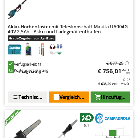
Akku-Hochentaster mit Teleskopschaft Makita UA004G
40V 2,5Ah - Akku und Ladegerät enthalten
Gratis-Zugaben von AgriEuro
€ 877,29
Verfügbarkeit:
11
€ 756,01
Kostenlose Lieferung
MwSt.
12. Aug. - 14. Aug.
inkl.
R-23
€ 635,30
exkl. MwSt.
Technische Daten
Vergleichen Sie
Hinzufügen
+500 VERKAUFT
9,1
Semi-Profi