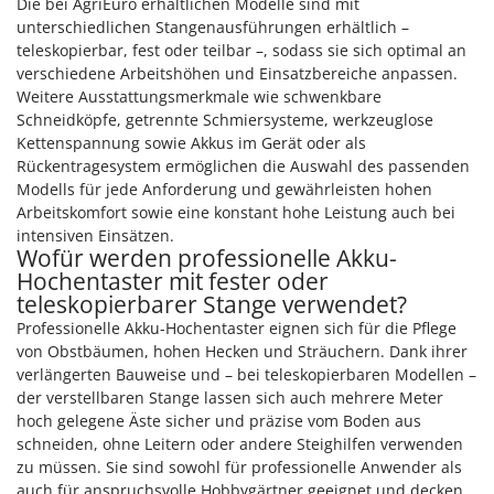
Die bei AgriEuro erhältlichen Modelle sind mit
unterschiedlichen Stangenausführungen erhältlich –
teleskopierbar, fest oder teilbar –, sodass sie sich optimal an
verschiedene Arbeitshöhen und Einsatzbereiche anpassen.
Weitere Ausstattungsmerkmale wie schwenkbare
Schneidköpfe, getrennte Schmiersysteme, werkzeuglose
Kettenspannung sowie Akkus im Gerät oder als
Rückentragesystem ermöglichen die Auswahl des passenden
Modells für jede Anforderung und gewährleisten hohen
Arbeitskomfort sowie eine konstant hohe Leistung auch bei
intensiven Einsätzen.
Wofür werden professionelle Akku-
Hochentaster mit fester oder
teleskopierbarer Stange verwendet?
Professionelle Akku-Hochentaster eignen sich für die Pflege
von Obstbäumen, hohen Hecken und Sträuchern. Dank ihrer
verlängerten Bauweise und – bei teleskopierbaren Modellen –
der verstellbaren Stange lassen sich auch mehrere Meter
hoch gelegene Äste sicher und präzise vom Boden aus
schneiden, ohne Leitern oder andere Steighilfen verwenden
zu müssen. Sie sind sowohl für professionelle Anwender als
auch für anspruchsvolle Hobbygärtner geeignet und decken