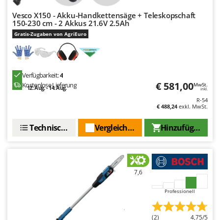
Mowox
Vesco X150 - Akku-Handkettensäge + Teleskopschaft
MTD
150-230 cm - 2 Akkus 21.6V 2.5Ah
Gratis-Zugaben von AgriEuro
N
New O.M.R.A.
Nilfisk
Verfügbarkeit:
4
Ninja
€ 581,00
Kostenlose Lieferung
MwSt.
12. Aug. - 14. Aug.
inkl.
Novatec
R-54
€ 488,24
exkl. MwSt.
Novital
NuAir
Technische Daten
Vergleichen Sie
Hinzufügen
NuovaFac
O
Officine Savioli
7,6
Oliviero
Professionell
Olix
OMA
(2)
4,75/5