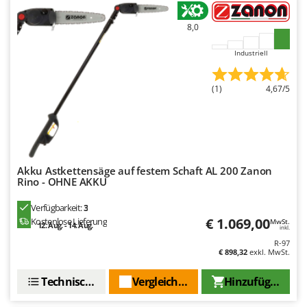
8,0
Industriell
(1)
4,67/5
Akku Astkettensäge auf festem Schaft AL 200 Zanon
Rino - OHNE AKKU
Verfügbarkeit:
3
€ 1.069,00
Kostenlose Lieferung
MwSt.
12. Aug. - 14. Aug.
inkl.
R-97
€ 898,32
exkl. MwSt.
Technische Daten
Vergleichen Sie
Hinzufügen