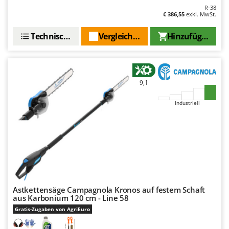
Tornado
R-38
€ 386,55
exkl. MwSt.
Tre Spade
Technische Daten
Vergleichen Sie
Hinzufügen
Trev - Abrek - TecnoVIR
Trotec
Troy-Bilt
9,1
U
Udor
Industriell
Unger
V
Verdemax
Vesco
Volpi
Astkettensäge Campagnola Kronos auf festem Schaft
W
aus Karbonium 120 cm - Line 58
Waldner
Gratis-Zugaben von AgriEuro
Weber