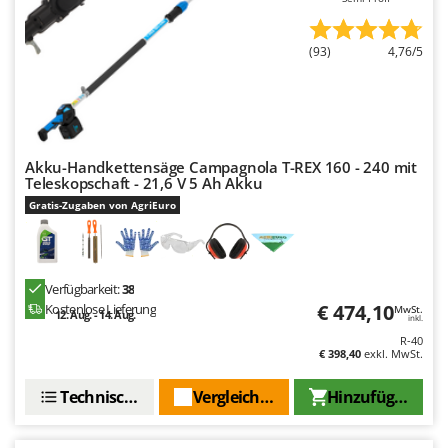
(93)
4,76/5
Akku-Handkettensäge Campagnola T-REX 160 - 240 mit
Teleskopschaft - 21,6 V 5 Ah Akku
Gratis-Zugaben von AgriEuro
Verfügbarkeit:
38
€ 474,10
Kostenlose Lieferung
MwSt.
12. Aug. - 14. Aug.
inkl.
R-40
€ 398,40
exkl. MwSt.
Technische Daten
Vergleichen Sie
Hinzufügen