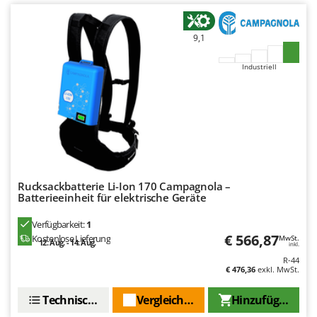
9,1
Industriell
Rucksackbatterie Li-Ion 170 Campagnola –
Batterieeinheit für elektrische Geräte
Verfügbarkeit:
1
€ 566,87
Kostenlose Lieferung
MwSt.
12. Aug. - 14. Aug.
inkl.
R-44
€ 476,36
exkl. MwSt.
Technische Daten
Vergleichen Sie
Hinzufügen