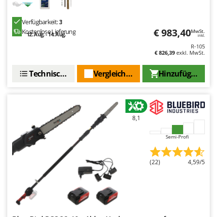
WIDU
Wiper EcoRobot
Verfügbarkeit:
3
€ 983,40
Kostenlose Lieferung
Wolf Garten
MwSt.
12. Aug. - 14. Aug.
inkl.
Wortex
R-105
€ 826,39
exkl. MwSt.
Worx
Technische Daten
Vergleichen Sie
Hinzufügen
Y
Yard Force
Z
Zanon
8,1
Zephir
Semi-Profi
ZGrills
Zodiac
(22)
4,59/5
Zomax