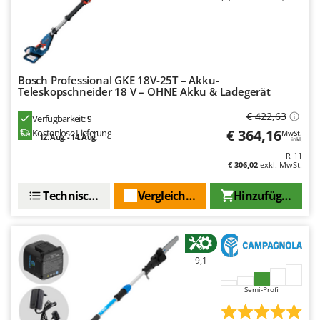
Omas
Ompagrill
Ooni
Oriental Koshin
Bosch Professional GKE 18V-25T – Akku-
Teleskopschneider 18 V – OHNE Akku & Ladegerät
Outdoorchef
€ 422,63
Verfügbarkeit:
9
P
€ 364,16
Kostenlose Lieferung
MwSt.
Palazzetti
12. Aug. - 14. Aug.
inkl.
Palumbo Pavi
R-11
€ 306,02
exkl. MwSt.
Partisani
Technische Daten
Vergleichen Sie
Hinzufügen
Paterlini
Philips
Pramac
9,1
Prismafood
Semi-Profi
R
R.G.V.