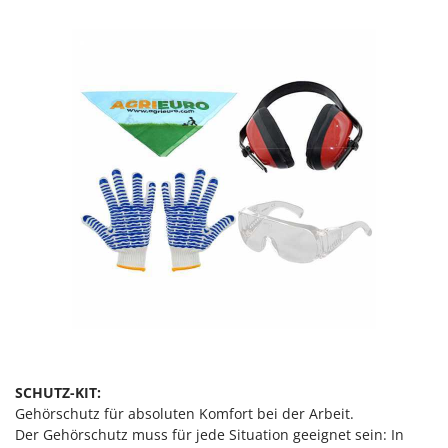
Makita
MAMMAMIA
Marcato
Marina Systems
Master
Mastercook
McCulloch
MCH
Michelin
Mille
Minox
Mockmill
More than chef
SCHUTZ-KIT:
MOSA
Gehörschutz für absoluten Komfort bei der Arbeit.
MOVA
Der Gehörschutz muss für jede Situation geeignet sein: In