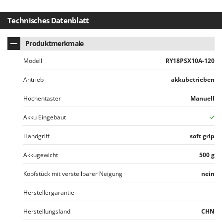
Rato
Reber
Technisches Datenblatt
Redback
Produktmerkmale
Resto Italia
Modell
RY18PSX10A-120
Ribimex
Ripartrak
Antrieb
akkubetrieben
Ritter
Hochentaster
Manuell
River Systems
Akku Eingebaut
Robomow
Handgriff
soft grip
Rossofuoco
Rover Pompe
Akkugewicht
500 g
Royal Food
Kopfstück mit verstellbarer Neigung
nein
Ryobi
Herstellergarantie
S
S.T.P.
Herstellungsland
CHN