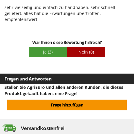
WIDU
Benutzerfreundlichkeit
sehr vielseitig und einfach zu handhaben, sehr schnell
Wiper EcoRobot
Qualität / Preis
geliefert, alles hat die Erwartungen übertroffen,
empfehlenswert
Wolf Garten
Schwierigkeitsgrad Zusammenbau
Wortex
Verpackung
Worx
War Ihnen diese Bewertung hilfreich?
Y
Ja
(3)
Nein
(0)
Yard Force
Z
Zanon
Fragen und Antworten
Zephir
Stellen Sie AgriEuro und allen anderen Kunden, die dieses
ZGrills
Produkt gekauft haben, eine Frage!
Zodiac
Frage hinzufügen
Zomax
Versandkostenfrei