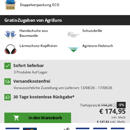
Bodenreinigungsmaschinen
Barbieri
Doppelverpackung ECO
Brutmaschinen Inkubatoren
Batavia
Gratis-Zugaben von AgriEuro
Bürsten für den Außenbereich
Benassi
Beper
Handschuhe aus
Schutzbrille
D
Baumwolle
Dampfreiniger und Dampfbesen
Berkel
Lärmschutz-Kopfhörer
Agrieuro-Halstuch
Bernardi
E
Einachsschlepper
Bertolini Pumps
Elektrische Tauchpumpen
Besser Vacuum
Sofort lieferbar
3 Produkte Auf Lager
Erdbohrer
Bestway
Versandkostenfrei
Erntenetze für Obst und Oliven
Beta tools
Voraussichtliche Zustellung am Lieferort: 13/08/26 - 17/08/26
Bissell
F
30 Tage kostenlose Rückgabe*
Feder Grubber
Black & Decker
-9%
Tiefstpreis:
€ 194,28
Feldspritzen für Pflanzenschutz
BlackStone
€ 174,95
Fensterreiniger
Blue Bird
In den Warenkorb
inkl. MwSt
€ 147,02
exkl. MwSt.
Fleischwolf
Bomet