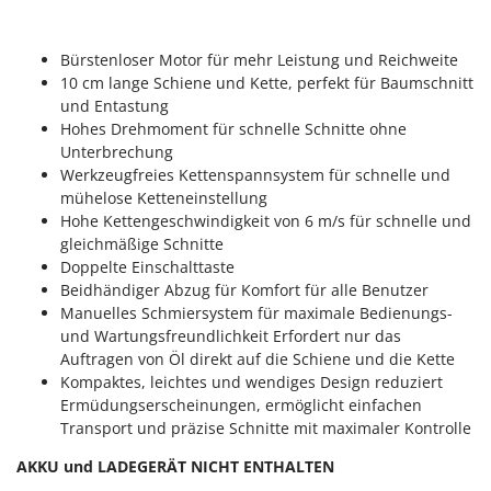
Forest Master
P
Palettengabeln für Traktoren
Francini
Bürstenloser Motor für mehr Leistung und Reichweite
Pelletpressen
10 cm lange Schiene und Kette, perfekt für Baumschnitt
G
Pflüge für Traktor
und Entastung
G3 Ferrari
Hohes Drehmoment für schnelle Schnitte ohne
Planierschilder für Traktoren
Gardena
Unterbrechung
Plasmaschneider
Werkzeugfreies Kettenspannsystem für schnelle und
Garofalo
mühelose Ketteneinstellung
Poolroboter
GeoTech
Hohe Kettengeschwindigkeit von 6 m/s für schnelle und
Pools
gleichmäßige Schnitte
GeoTech Pro
Poolstaubsauger
Doppelte Einschalttaste
Gierre
Beidhändiger Abzug für Komfort für alle Benutzer
Ginko - MGM
Manuelles Schmiersystem für maximale Bedienungs-
R
Rasenmäher
und Wartungsfreundlichkeit Erfordert nur das
Gipeco
Auftragen von Öl direkt auf die Schiene und die Kette
Rasensodenschneider
Girmi
Kompaktes, leichtes und wendiges Design reduziert
Rasentraktoren Aufsitzmäher
Ermüdungserscheinungen, ermöglicht einfachen
Goodyear
Rasentrimmer - Kantenschneider
Transport und präzise Schnitte mit maximaler Kontrolle
GRAEF
Rasentrimmer - Motorsensen - Freischneider
AKKU und LADEGERÄT NICHT ENTHALTEN
Gre