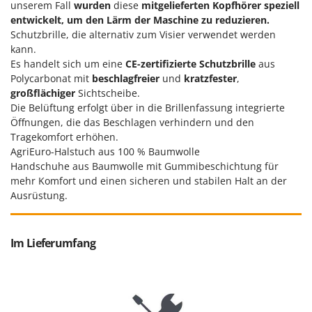
unserem Fall
wurden
diese
mitgelieferten Kopfhörer speziell
Mowox
entwickelt, um den Lärm der Maschine zu reduzieren.
MTD
Schutzbrille, die alternativ zum Visier verwendet werden
kann.
N
Es handelt sich um eine
CE-zertifizierte Schutzbrille
aus
New O.M.R.A.
Polycarbonat mit
beschlagfreier
und
kratzfester
,
Nilfisk
großflächiger
Sichtscheibe.
Die Belüftung erfolgt über in die Brillenfassung integrierte
Ninja
Öffnungen, die das Beschlagen verhindern und den
Novatec
Tragekomfort erhöhen.
AgriEuro-Halstuch aus 100 % Baumwolle
Novital
Handschuhe aus Baumwolle mit Gummibeschichtung für
NuAir
mehr Komfort und einen sicheren und stabilen Halt an der
Ausrüstung.
NuovaFac
O
Officine Savioli
Im Lieferumfang
Oliviero
Olix
OMA