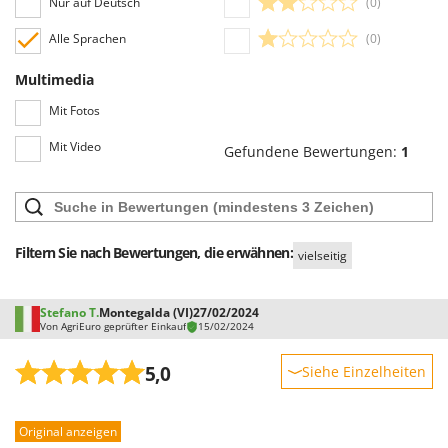
Nur auf Deutsch
(0)
Tornado
Alle Sprachen
(0)
Tre Spade
Trev - Abrek - TecnoVIR
Multimedia
Trotec
Mit Fotos
Troy-Bilt
Mit Video
Gefundene Bewertungen:
1
U
Udor
Unger
Filtern Sie nach Bewertungen, die erwähnen:
vielseitig
V
Verdemax
Vesco
Stefano T.
Montegalda (VI)
27/02/2024
Von AgriEuro geprüfter Einkauf
15/02/2024
Volpi
5,0
Siehe Einzelheiten
W
Waldner
Robustheit
Weber
Original anzeigen
Leistung