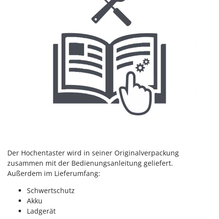
Omas
Ompagrill
Ooni
Oriental Koshin
Outdoorchef
P
Palazzetti
Palumbo Pavi
Partisani
Paterlini
Philips
Der Hochentaster wird in seiner Originalverpackung
zusammen mit der Bedienungsanleitung geliefert.
Pramac
Außerdem im Lieferumfang:
Prismafood
Schwertschutz
Akku
R
R.G.V.
Ladgerät