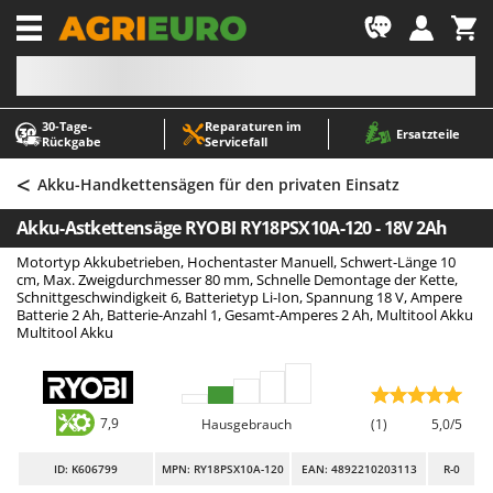
-1
30‑Tage-
Reparaturen im
A
A
Ersatzteile
Rückgabe
Servicefall
Abbeermaschinen - Traubenmühlen
ABAC
<
Abfüllgeräte
AgriEuro Premium
Akku-Handkettensägen für den privaten Einsatz
Akku Gartenscheren
AgriEuro TOP-LINE
Akku-Astkettensäge RYOBI RY18PSX10A-120 - 18V 2Ah
Akku Gras- und Strauchscheren
AGT
Motortyp Akkubetrieben, Hochentaster Manuell, Schwert-Länge 10
Akku-Stichsägen
Aima
cm, Max. Zweigdurchmesser 80 mm, Schnelle Demontage der Kette,
Schnittgeschwindigkeit 6, Batterietyp Li-Ion, Spannung 18 V, Ampere
Allzwecktransporter - Motorschubkarren
Airmec
Batterie 2 Ah, Batterie-Anzahl 1, Gesamt-Amperes 2 Ah, Multitool Akku
Multitool Akku
Alu-Teleskopleitern
AL-KO
Anbaubagger Heckbagger für Traktoren
ALA 2000
Arbeitsschutzkleidung
Alce
7,9
Hausgebrauch
(1)
5,0/5
Aschesauger
Alpina
ID
: K606799
MPN: RY18PSX10A-120
EAN: 4892210203113
R-0
Astkettensägen - Hochentaster
Ama