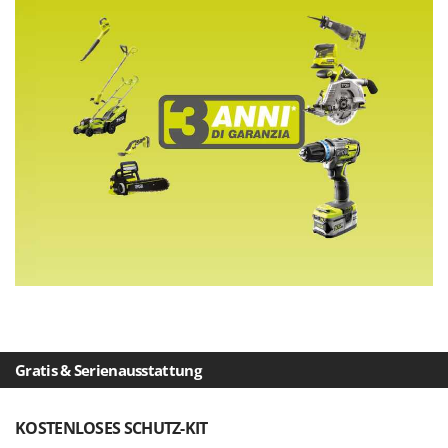
Vogelscheuchen - Vogelabwehr
KitchenAid
W
Komo
Wasserpumpen
L
Wasserpumpen für Traktoren
Laica
Wein- und Obstpressen
Lampacrescia - MGM
Wein- und Ölschichtenfilter
Landxcape
Weitere Produkte
LAR Casalinghi
Wiesenwalzen für Traktor
Lavor
Wippsägen
Linea VZ
Wurstfüller
Lisam
Z
Lotusgrill
Zerstäuber
M
Zinkeneggen
M.A.I.BO.
Gratis & Serienausstattung
Zubehör für Rasentraktoren
Macom
KOSTENLOSES SCHUTZ-KIT
Macte Ovens