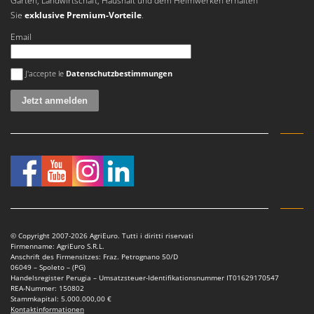
Garten, Landwirtschaft, Haushalt und dem Heimwerken erhalten
Sie
exklusive Premium-Vorteile
.
Email
Es ist ein Fehler aufgetreten
J'accepte le
Datenschutzbestimmungen
© Copyright 2007-2026 AgriEuro. Tutti i diritti riservati
Firmenname: AgriEuro S.R.L.
Anschrift des Firmensitzes: Fraz. Petrognano 50/D
06049 – Spoleto – (PG)
Handelsregister Perugia – Umsatzsteuer-Identifikationsnummer IT01629170547
REA-Nummer: 150802
Stammkapital: 5.000.000,00 €
Kontaktinformationen