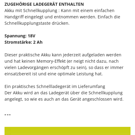
Sprühgeräte für Pflanzenbehandlung
ZUGEHÖRIGE LADEGERÄT ENTHALTEN
Infaco
Stäubegeräte für Traktor
Akku mit Schnellkupplung : Kann mit einem einfachen
Intec
Handgriff eingelegt und entnommen werden. Einfach die
Staubsauger - Elektrobesen
Intex
Schnellkupplungstaste drücken.
Iseki
T
Spannung: 18V
Teppichreiniger und Teppichbodenreiniger
Italyco
Stromstärke: 2 Ah
Thermische und mechanische Unkrautbrenner
ITM
Tomatenpressen
Dieser praktische Akku kann jederzeit aufgeladen werden
und hat keinen Memory-Effekt (er neigt nicht dazu, nach
J
Tragbare Powerstationen
JOLLY ITALIA
vielen Ladevorgängen erschöpft zu sein), so dass er immer
Traktor-Heckenscheren mit Ausleger
einsatzbereit ist und eine optimale Leistung hat.
K
KAAZ
U
Ein praktisches Schnellladegerät im Lieferumfang
Umfüllpumpen
Der Akku wird an das Ladegerät über die Schnellkupplung
Karcher
angelegt, so wie es auch an das Gerät angeschlossen wird.
Umkehrfräsen
Kasco
Kemper
V
- - -
Vakuumiergeräte
Kenwood
Vertikutierer
Keter