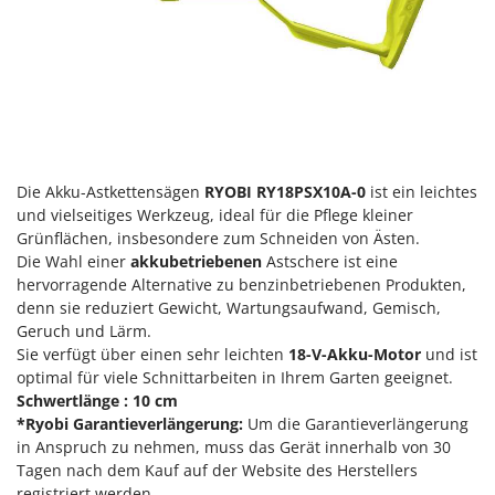
Klimaanlagen – Klimageräte
E
Knetmaschinen
Echo
Knochensägen
EcoFlow
Kompressoren - elektrisch
Edilmark
Kompressoren für Ernte und Baumschnitt
Effeuno
Kreiseleggen
Einhell
Die Akku-Astkettensägen
RYOBI RY18PSX10A-0
ist ein leichtes
Küchenreiben - elektrisch
und vielseitiges Werkzeug, ideal für die Pflege kleiner
Elegen
Grünflächen, insbesondere zum Schneiden von Ästen.
Kükenaufzuchtboxen
Energy Gruppi
Die Wahl einer
akkubetriebenen
Astschere ist eine
Enotecnica Pillan
hervorragende Alternative zu benzinbetriebenen Produkten,
L
Laderampe aus Aluminium
denn sie reduziert Gewicht, Wartungsaufwand, Gemisch,
Eschenfelder
Geruch und Lärm.
Laubsauger - Laubbläser
EuroMech
Sie verfügt über einen sehr leichten
18-V-Akku-Motor
und ist
Laubsauger auf Rädern
optimal für viele Schnittarbeiten in Ihrem Garten geeignet.
Eurosystems
Schwertlänge : 10 cm
Luftentfeuchter
*Ryobi Garantieverlängerung:
Um die Garantieverlängerung
F
Luftkühler mit Wasserverdunstung
FAC
in Anspruch zu nehmen, muss das Gerät innerhalb von 30
Tagen nach dem Kauf auf der Website des Herstellers
Fama Industrie
registriert werden.