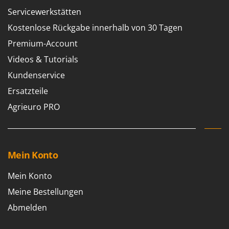
M
Mähroboter
Famag
Servicewerkstätten
Maisentkörnungsmaschinen
Famur
Kostenlose Rückgabe innerhalb von 30 Tagen
Manuelle Heckenscheren
FARMER
Premium-Account
Mehrzweck-Sauggeräte
FBC
Videos & Tutorials
Minibacköfen
Ferrari Group
Kundenservice
Motorhacken - Gartenfräsen
Ferroni
Ersatzteile
Motorspritzen
Ferrua
Agrieuro PRO
Mulcher für Traktor
FIAC
FIEM
N
Notstromaggregat
Fimar
Mein Konto
Nudelmaschinen
FINI
Mein Konto
Fiorentini
O
Obstmühlen Obsthäcksler Obstmuser
Meine Bestellungen
Fiskars
Obstpressen
Flymo
Abmelden
Olivenernter und Schüttler
Fontana Forni