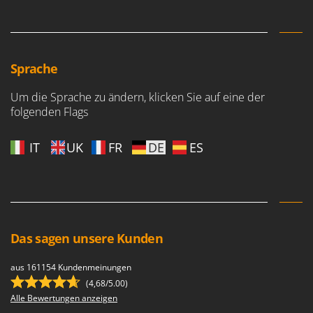
Forest Master
P
Palettengabeln für Traktoren
Francini
Pelletpressen
G
Pflüge für Traktor
Sprache
G3 Ferrari
Planierschilder für Traktoren
Gardena
Um die Sprache zu ändern, klicken Sie auf eine der
Plasmaschneider
folgenden Flags
Garofalo
Poolroboter
GeoTech
IT
UK
FR
DE
ES
Pools
GeoTech Pro
Poolstaubsauger
Gierre
Ginko - MGM
R
Rasenmäher
Gipeco
Rasensodenschneider
Das sagen unsere Kunden
Girmi
Rasentraktoren Aufsitzmäher
Goodyear
aus 161154 Kundenmeinungen
Rasentrimmer - Kantenschneider
GRAEF
(4,68/5.00)
Rasentrimmer - Motorsensen - Freischneider
Alle Bewertungen anzeigen
Gre