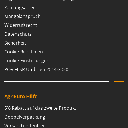
Klimaanlagen – Klimageräte
Zahlungsarten
E
Knetmaschinen
Echo
Mängelanspruch
Knochensägen
EcoFlow
Widerrufsrecht
Kompressoren - elektrisch
Edilmark
Datenschutz
Kompressoren für Ernte und Baumschnitt
Effeuno
Sicherheit
Kreiseleggen
Einhell
Cookie-Richtlinien
Küchenreiben - elektrisch
Elegen
Cookie-Einstellungen
Kükenaufzuchtboxen
Energy Gruppi
POR FESR Umbrien 2014-2020
Enotecnica Pillan
L
Laderampe aus Aluminium
Eschenfelder
Laubsauger - Laubbläser
EuroMech
AgriEuro Hilfe
Laubsauger auf Rädern
Eurosystems
Luftentfeuchter
5% Rabatt auf das zweite Produkt
F
Luftkühler
FAC
Doppelverpackung
Fama Industrie
Versandkostenfrei