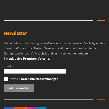
Reinigungsmaschinen für Fassaden, Fenster und PV-Anlagen
GreenBay
Rührtöpfe mit Elektrischem Rührwerk
Greenworks
Rupfmaschinen
GRIFO
S
GVS
Sämaschinen und Düngerstreuer
Newsletter
GYS
Scheibenpflüge
Melden Sie sich für den agrieuro-Newsletter an und werden Sie Mitglied des
H
Schneefräsen
Hailo
Premium-Programms. Neben News und Aktionen rund um Geräte für
Schneeräumer
Garten, Landwirtschaft, Haushalt und dem Heimwerken erhalten
Helvi
Schrotmühlen - elektrisch
Sie
exklusive Premium-Vorteile
.
Henx
Schwader für Traktoren
Email
HiKOKI
Schweißgeräte
Honda
Es ist ein Fehler aufgetreten
Accetto la
Datenschutzbestimmungen
Seilwinden - Motorseilwinden
I
Sichelmähwerke für Traktoren
Idromatic
Sichelmulcher für Traktoren
Il-Tec
Sortierer für Oliven
Imperia