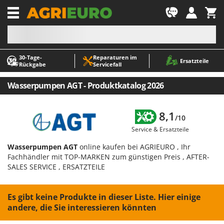
-1
30‑Tage-
Reparaturen im
A
A
Ersatzteile
Rückgabe
Servicefall
Abbeermaschinen - Traubenmühlen
ABAC
Abfüllgeräte
AgriEuro Premium
Wasserpumpen AGT - Produktkatalog 2026
Akku Gartenscheren
AgriEuro TOP-LINE
Akku Gras- und Strauchscheren
AGT
8,1
/10
Akku-Stichsägen
Aima
Service & Ersatzteile
Allzwecktransporter - Motorschubkarren
Airmec
Wasserpumpen AGT
online kaufen bei AGRIEURO , Ihr
Alu-Teleskopleitern
AL-KO
Fachhändler mit TOP-MARKEN zum günstigen Preis , AFTER-
SALES SERVICE , ERSATZTEILE
Anbaubagger Heckbagger für Traktoren
ALA 2000
Arbeitsschutzkleidung
Alce
Es gibt keine Produkte in dieser Liste. Hier einige
Aschesauger
Alpina
andere, die Sie interessieren könnten
Astkettensägen - Hochentaster
Ama