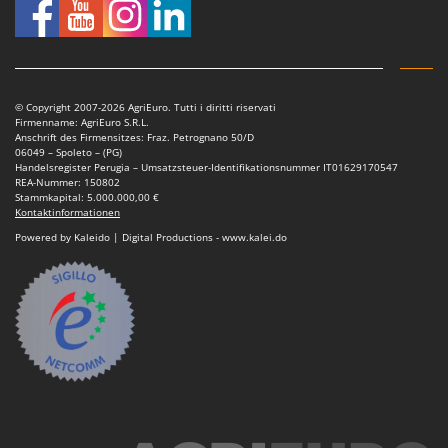
Sprühgeräte für Pflanzenbehandlung
Infaco
Stäubegeräte für Traktor
Intec
Staubsauger - Elektrobesen
Intex
Iseki
T
© Copyright 2007-2026 AgriEuro. Tutti i diritti riservati
Teppichreiniger und Teppichbodenreiniger
Firmenname: AgriEuro S.R.L.
Italyco
Anschrift des Firmensitzes: Fraz. Petrognano 50/D
Thermische und mechanische Unkrautbrenner
06049 – Spoleto – (PG)
ITM
Handelsregister Perugia – Umsatzsteuer-Identifikationsnummer IT01629170547
Tomatenpressen
REA-Nummer: 150802
Stammkapital: 5.000.000,00 €
J
Tragbare Powerstationen
Kontaktinformationen
JOLLY ITALIA
Powered by Kaleido | Digital Productions - www.kalei.do
Traktor-Heckenscheren mit Ausleger
K
KAAZ
U
Umfüllpumpen
Karcher
Umkehrfräsen
Kasco
Kemper
V
Vakuumiergeräte
Kenwood
Vertikutierer
Keter