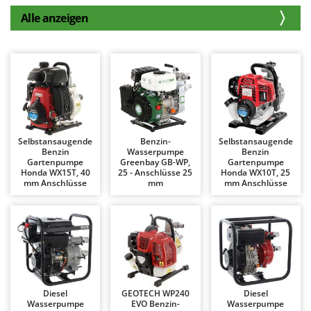
Astscheren
Ambrogio Robot
Alle anzeigen
Atemschutzgeräte
Annovi Reverberi
Aufroller für Olivennetze
ANTHBOT
Aufschnittmaschinen
Archman
Auslegemulcher für Traktoren
Arco
Äxte - Beile und Spalthammer
Ardes
Argo
Selbstansaugende
Benzin-
Selbstansaugende
B
Benzin
Wasserpumpe
Benzin
Balkenmäher
Ariete
Gartenpumpe
Greenbay GB-WP,
Gartenpumpe
Honda WX15T, 40
25 - Anschlüsse 25
Honda WX10T, 25
Bandsägen
Artus
mm Anschlüsse
mm
mm Anschlüsse
Batterieladegeräte - Starthilfegeräte
Attila
Baum- und Astscheren - manuell
Ausonia
Baumscheren - pneumatisch
Awelco
Baumstumpffräsen
B
Bindezangen - elektrisch
Baesso
Diesel
GEOTECH WP240
Diesel
Bodenfräsen für Traktor
Bahco
Wasserpumpe
EVO Benzin-
Wasserpumpe