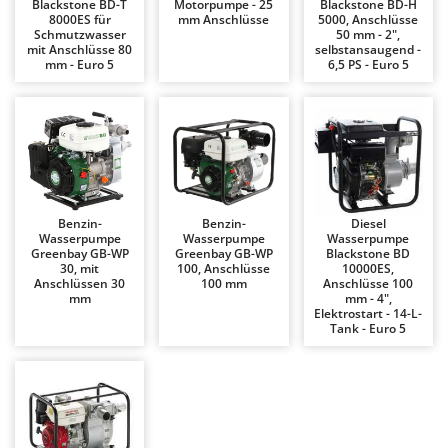
Blackstone BD-T
Motorpumpe - 25
Blackstone BD-H
Bodenreinigungsmaschinen
Barbieri
8000ES für
mm Anschlüsse
5000, Anschlüsse
Schmutzwasser
50 mm - 2",
Brutmaschinen Inkubatoren
Batavia
mit Anschlüsse 80
selbstansaugend -
mm - Euro 5
6,5 PS - Euro 5
Bürsten für den Außenbereich
Benassi
Beper
D
Dampfreiniger und Dampfbesen
Berkel
Bernardi
E
Einachsschlepper
Bertolini Pumps
Elektrische Tauchpumpen
Besser Vacuum
Benzin-
Benzin-
Diesel
Wasserpumpe
Wasserpumpe
Wasserpumpe
Erdbohrer
Bestway
Greenbay GB-WP
Greenbay GB-WP
Blackstone BD
30, mit
100, Anschlüsse
10000ES,
Erntenetze für Obst und Oliven
Beta tools
Anschlüssen 30
100 mm
Anschlüsse 100
mm
mm - 4",
Bissell
Elektrostart - 14-L-
F
Tank - Euro 5
Feder Grubber
Black & Decker
Feldspritzen für Pflanzenschutz
BlackStone
Fensterreiniger
Blue Bird
Fleischwolf
Bomet