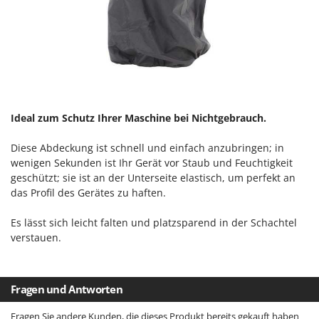
Flockenquetschen
Bosch
Furchenzieher für Traktoren
Brumi
BullMach
G
Gartengrills
C
Gartenpumpen
C.EL.ME.
Gebläsespritzen für Traktoren
Calory Forni
Ideal zum Schutz Ihrer Maschine bei Nichtgebrauch.
Gerätehäuser
Campagnola
Diese Abdeckung ist schnell und einfach anzubringen; in
Getreidemühlen
Campingaz
wenigen Sekunden ist Ihr Gerät vor Staub und Feuchtigkeit
Grabenfräsen
geschützt; sie ist an der Unterseite elastisch, um perfekt an
Castelgarden
das Profil des Gerätes zu haften.
Grubber - Tiefenlockerer
Castellari
Grubber für Traktor
Es lässt sich leicht falten und platzsparend in der Schachtel
Ceccato Olindo
verstauen.
Char-Broil
H
Häcksler
Classe
Handsägen auf Verlängerung
Clementi
Fragen und Antworten
Heckcontainer für Traktoren
Cofra
Fragen Sie andere Kunden, die dieses Produkt bereits gekauft haben