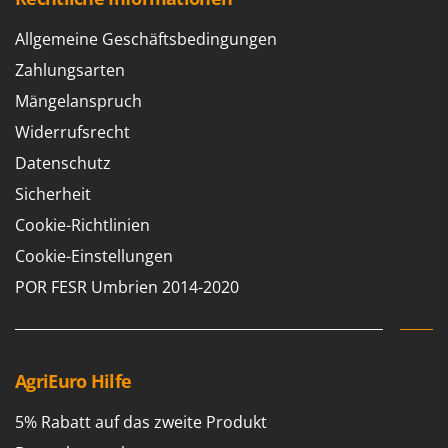
Reinigungsmaschinen für Fassaden, Fenster und PV-Anlagen
GreenBay
Rührtöpfe mit Elektrischem Rührwerk
Allgemeine Geschäftsbedingungen
Greenworks
Rupfmaschinen
Zahlungsarten
GRIFO
Mängelanspruch
S
GVS
Sämaschinen und Düngerstreuer
Widerrufsrecht
GYS
Scheibenpflüge
Datenschutz
H
Schneefräsen
Sicherheit
Hailo
Schneeräumer
Cookie-Richtlinien
Helvi
Schrotmühlen - elektrisch
Henx
Cookie-Einstellungen
Schwader für Traktoren
HiKOKI
POR FESR Umbrien 2014-2020
Schweißgeräte
Honda
Seilwinden - Motorseilwinden
I
Sichelmähwerke für Traktoren
Idromatic
AgriEuro Hilfe
Sichelmulcher für Traktoren
Il-Tec
Sortierer für Oliven
5% Rabatt auf das zweite Produkt
Imperia