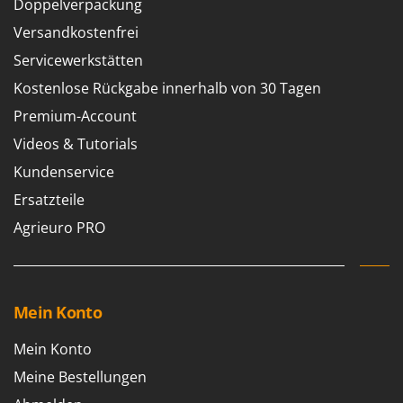
Sprühgeräte für Pflanzenbehandlung
Doppelverpackung
Infaco
Stäubegeräte für Traktor
Versandkostenfrei
Intec
Staubsauger - Elektrobesen
Servicewerkstätten
Intex
Kostenlose Rückgabe innerhalb von 30 Tagen
Iseki
T
Teppichreiniger und Teppichbodenreiniger
Premium-Account
Italyco
Thermische und mechanische Unkrautbrenner
Videos & Tutorials
ITM
Tomatenpressen
Kundenservice
J
Tragbare Powerstationen
Ersatzteile
JOLLY ITALIA
Traktor-Heckenscheren mit Ausleger
Agrieuro PRO
K
KAAZ
U
Umfüllpumpen
Karcher
Umkehrfräsen
Kasco
Mein Konto
Kemper
V
Vakuumiergeräte
Mein Konto
Kenwood
Vertikutierer
Meine Bestellungen
Keter