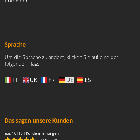
Vogelscheuchen - Vogelabwehr
Abmelden
KitchenAid
W
Komo
Wasserpumpen
L
Wasserpumpen für Traktoren
Laica
Wein- und Obstpressen
Lampacrescia - MGM
Sprache
Wein- und Ölschichtenfilter
Landxcape
Weitere Produkte
Um die Sprache zu ändern, klicken Sie auf eine der
LAR Casalinghi
folgenden Flags
Wiesenwalzen für Traktor
Lavor
Wippsägen
Linea VZ
IT
UK
FR
DE
ES
Wurstfüller
Lisam
Z
Lotusgrill
Zerstäuber
M
Zinkeneggen
M.A.I.BO.
Das sagen unsere Kunden
Zubehör für Rasentraktoren
Macom
aus 161154 Kundenmeinungen
Macte Ovens