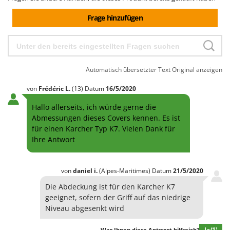
Heckenscheren
Comet
Frage hinzufügen
Heißluftfritteusen
Cresco
Heizkanonen und Elektroheizer
Cruccolini
Hochdruckreiniger
CTEK
Hochgrasmäher
Automatisch übersetzter Text
Original anzeigen
D
Holzbacköfen Außenbereich für Pizza und Braten
Dal Degan
von
Frédéric
L.
(13)
Datum
16/5/2020
Holzspalter
DCG
Hallo allerseits, ich würde gerne die
Hubwagen
Deca
Abmessungen dieses Covers kennen. Es ist
für einen Karcher Typ K7. Vielen Dank für
DeWalt
K
Ihre Antwort
Kabelpflüge für die Drainage
Di Martino
Kartoffellegemaschine für Traktoren
Diavola Pro
von
daniel
i.
(Alpes-Maritimes)
Datum
21/5/2020
Kartoffelroder für Traktoren
Diesse
Die Abdeckung ist für den Karcher K7
Kehrmaschinen
Docma
geeignet, sofern der Griff auf das niedrige
Kettensägen
Dominion
Niveau abgesenkt wird
Kippbare Heckschaufeln für Traktoren
Dreame
Ja
(1)
War Ihnen diese Antwort hilfreich?