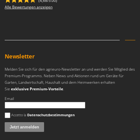
(4,68/5.00)
Makita
Alle Bewertungen anzeigen
MAMMAMIA
Marcato
Marina Systems
Master
Mastercook
Newsletter
McCulloch
MCH
Melden Sie sich für den agrieuro-Newsletter an und werden Sie Mitglied des
Premium-Programms. Neben News und Aktionen rund um Geräte für
Michelin
Garten, Landwirtschaft, Haushalt und dem Heimwerken erhalten
Mille
Sie
exklusive Premium-Vorteile
.
Minox
Email
Mockmill
Es ist ein Fehler aufgetreten
Accetto la
Datenschutzbestimmungen
More than chef
MOSA
MOVA