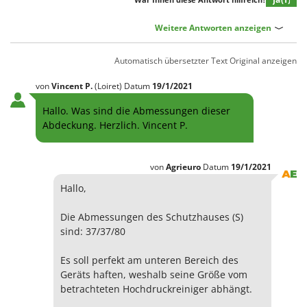
Klimaanlagen – Klimageräte
E
Knetmaschinen
Weitere Antworten anzeigen
Echo
Knochensägen
EcoFlow
Automatisch übersetzter Text
Original anzeigen
Kompressoren - elektrisch
Edilmark
von
Vincent
P.
(Loiret)
Datum
19/1/2021
Kompressoren für Ernte und Baumschnitt
Effeuno
Kreiseleggen
Hallo. Was sind die Abmessungen dieser
Einhell
Abdeckung. Herzlich. Vincent P.
Küchenreiben - elektrisch
Elegen
Kükenaufzuchtboxen
Energy Gruppi
von
Agrieuro
Datum
19/1/2021
Enotecnica Pillan
L
Hallo,
Laderampe aus Aluminium
Eschenfelder
Laubsauger - Laubbläser
EuroMech
Die Abmessungen des Schutzhauses (S)
Laubsauger auf Rädern
sind: 37/37/80
Eurosystems
Luftentfeuchter
Es soll perfekt am unteren Bereich des
F
Luftkühler mit Wasserverdunstung
Geräts haften, weshalb seine Größe vom
FAC
betrachteten Hochdruckreiniger abhängt.
Fama Industrie