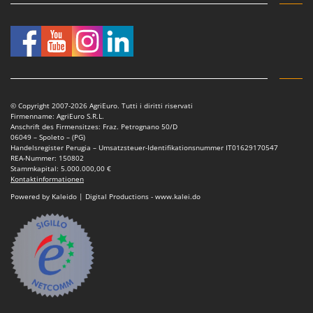
Mowox
MTD
N
New O.M.R.A.
Nilfisk
© Copyright 2007-2026 AgriEuro. Tutti i diritti riservati
Ninja
Firmenname: AgriEuro S.R.L.
Anschrift des Firmensitzes: Fraz. Petrognano 50/D
Novatec
06049 – Spoleto – (PG)
Handelsregister Perugia – Umsatzsteuer-Identifikationsnummer IT01629170547
Novital
REA-Nummer: 150802
Stammkapital: 5.000.000,00 €
NuAir
Kontaktinformationen
NuovaFac
Powered by Kaleido | Digital Productions - www.kalei.do
O
Officine Savioli
Oliviero
Olix
OMA